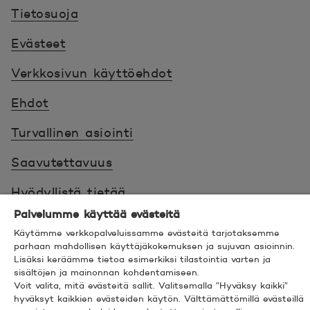
Tietosuoja
Evästeet
Verkkosivun käyttöehdot
Ehdot
Turvallinen asiointi
Saavutettavuus
Hyödyllistä tietää
Palvelumme käyttää evästeitä
© 2026 POP Pankki,
Hevosenkenkä 3, 02600
Käytämme verkkopalveluissamme evästeitä tarjotaksemme
ESPOO
parhaan mahdollisen käyttäjäkokemuksen ja sujuvan asioinnin.
Lisäksi keräämme tietoa esimerkiksi tilastointia varten ja
sisältöjen ja mainonnan kohdentamiseen.
Voit valita, mitä evästeitä sallit. Valitsemalla ”Hyväksy kaikki”
hyväksyt kaikkien evästeiden käytön. Välttämättömillä evästeillä