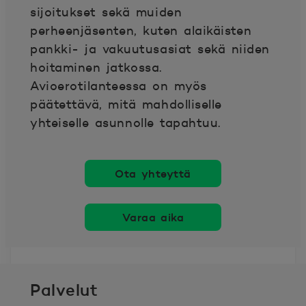
sijoitukset sekä muiden
perheenjäsenten, kuten alaikäisten
pankki- ja vakuutusasiat sekä niiden
hoitaminen jatkossa.
Avioerotilanteessa on myös
päätettävä, mitä mahdolliselle
yhteiselle asunnolle tapahtuu.
Ota yhteyttä
Varaa aika
Palvelut