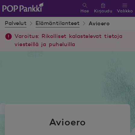
Hae
Kirjaudu
Valikko
POP Pankki, etusivulle
Palvelut
Elämäntilanteet
Avioero
Varoitus: Rikolliset kalastelevat tietoja
viesteillä ja puheluilla
Avioero