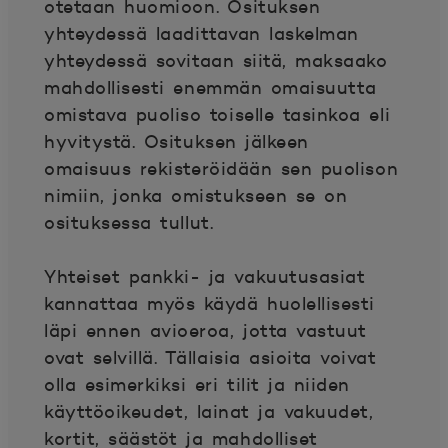
otetaan huomioon. Osituksen
yhteydessä laadittavan laskelman
yhteydessä sovitaan siitä, maksaako
mahdollisesti enemmän omaisuutta
omistava puoliso toiselle tasinkoa eli
hyvitystä. Osituksen jälkeen
omaisuus rekisteröidään sen puolison
nimiin, jonka omistukseen se on
osituksessa tullut.
Yhteiset pankki- ja vakuutusasiat
kannattaa myös käydä huolellisesti
läpi ennen avioeroa, jotta vastuut
ovat selvillä. Tällaisia asioita voivat
olla esimerkiksi eri tilit ja niiden
käyttöoikeudet, lainat ja vakuudet,
kortit, säästöt ja mahdolliset