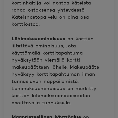
kortinhaltija voi nostaa käteistä
rahaa ostoksensa yhteydessä.
Käteisnostopalvelu on aina osa
korttiostoa.
Lähimaksuominaisuus
on korttiin
liitettävä ominaisuus, jota
käyttämällä korttitapahtuma
hyväksytään viemällä kortti
maksupäätteen lähelle. Maksupääte
hyväksyy korttitapahtuman ilman
tunnusluvun näppäilemistä.
Lähimaksuominaisuus on merkitty
korttiin lähimaksuominaisuuden
osoittavalla tunnuksella.
Maantieteellinen käyttöalue
on