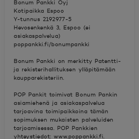
Bonum Pankki Oyj
Kotipaikka Espoo
Y-tunnus 2192977-5
Hevosenkenkä 3, Espoo (ei
asiakaspalvelua)
poppankki.fi/bonumpankki
Bonum Pankki on merkitty Patentti-
ja rekisterihallituksen ylläpitämään
kaupparekisteriin.
POP Pankit toimivat Bonum Pankin
asiamiehenä ja asiakaspalvelua
tarjoavina toimipaikkoina tämän
sopimuksen mukaisten palveluiden
tarjoamisessa. POP Pankkien
yhteystiedot:
www.poppankki.fi
.