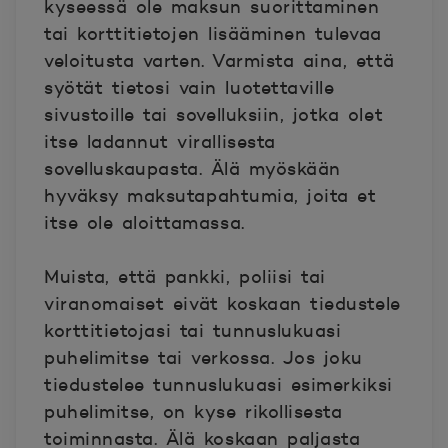
kyseessä ole maksun suorittaminen
tai korttitietojen lisääminen tulevaa
veloitusta varten. Varmista aina, että
syötät tietosi vain luotettaville
sivustoille tai sovelluksiin, jotka olet
itse ladannut virallisesta
sovelluskaupasta. Älä myöskään
hyväksy maksutapahtumia, joita et
itse ole aloittamassa.
Muista, että pankki, poliisi tai
viranomaiset eivät koskaan tiedustele
korttitietojasi tai tunnuslukuasi
puhelimitse tai verkossa. Jos joku
tiedustelee tunnuslukuasi esimerkiksi
puhelimitse, on kyse rikollisesta
toiminnasta. Älä koskaan paljasta