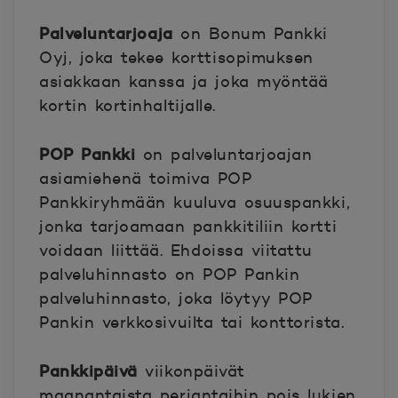
Palveluntarjoaja
on Bonum Pankki
Oyj, joka tekee korttisopimuksen
asiakkaan kanssa ja joka myöntää
kortin kortinhaltijalle.
POP Pankki
on palveluntarjoajan
asiamiehenä toimiva POP
Pankkiryhmään kuuluva osuuspankki,
jonka tarjoamaan pankkitiliin kortti
voidaan liittää. Ehdoissa viitattu
palveluhinnasto on POP Pankin
palveluhinnasto, joka löytyy POP
Pankin verkkosivuilta tai konttorista.
Pankkipäivä
viikonpäivät
maanantaista perjantaihin pois lukien