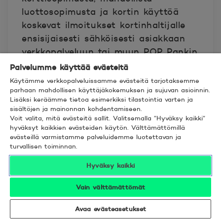
luottosopimusta ja kortin käyttöä
koskevat ilmoitukset kortinhaltijalle
ensisijaisesti sähköisesti asiakkaan
verkkopalveluun tai muun POP Pankin
tai palveluntarjoajan tarjoaman
Palvelumme käyttää evästeitä
suojatun sähköisen palvelun
Käytämme verkkopalveluissamme evästeitä tarjotaksemme
parhaan mahdollisen käyttäjäkokemuksen ja sujuvan asioinnin.
välityksellä. Jos kortinhaltijalla ei ole
Lisäksi keräämme tietoa esimerkiksi tilastointia varten ja
käytössään verkkopalveluja, lähettää
sisältöjen ja mainonnan kohdentamiseen.
palveluntarjoaja ilmoitukset
Voit valita, mitä evästeitä sallit. Valitsemalla ”Hyväksy kaikki”
hyväksyt kaikkien evästeiden käytön. Välttämättömillä
kirjallisesti kortinhaltijan
evästeillä varmistamme palveluidemme luotettavan ja
ilmoittamaan osoitteeseen.
turvallisen toiminnan.
Hyväksy kaikki
Palveluntarjoajan lähettämän
ilmoituksen katsotaan tulleen
Vain välttämättömät
kortinhaltijan ja tilinomistajan
Avaa evästeasetukset
tietoon viimeistään seitsemäntenä (7)