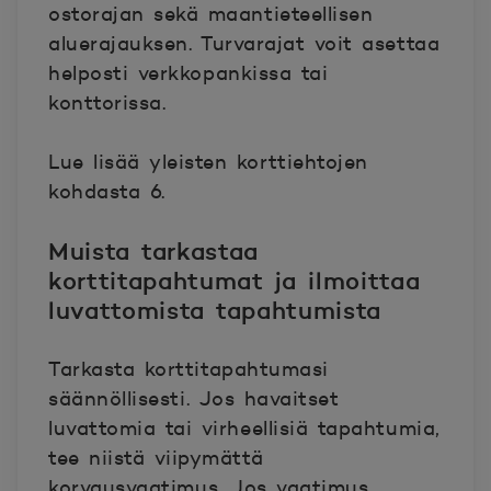
ostorajan sekä maantieteellisen
aluerajauksen. Turvarajat voit asettaa
helposti verkkopankissa tai
konttorissa.
Lue lisää yleisten korttiehtojen
kohdasta 6.
Muista tarkastaa
korttitapahtumat ja ilmoittaa
luvattomista tapahtumista
Tarkasta korttitapahtumasi
säännöllisesti. Jos havaitset
luvattomia tai virheellisiä tapahtumia,
tee niistä viipymättä
korvausvaatimus. Jos vaatimus