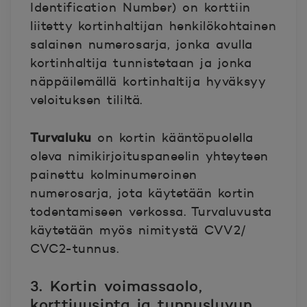
Identification Number) on korttiin
liitetty kortinhaltijan henkilökohtainen
salainen numerosarja, jonka avulla
kortinhaltija tunnistetaan ja jonka
näppäilemällä kortinhaltija hyväksyy
veloituksen tililtä.
Turvaluku
on kortin kääntöpuolella
oleva nimikirjoituspaneelin yhteyteen
painettu kolminumeroinen
numerosarja, jota käytetään kortin
todentamiseen verkossa. Turvaluvusta
käytetään myös nimitystä CVV2/
CVC2-tunnus.
3. Kortin voimassaolo,
korttiuusinta ja tunnusluvun