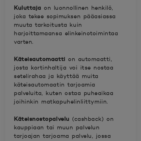
Kuluttaja
on luonnollinen henkilö,
joka tekee sopimuksen pääasiassa
muuta tarkoitusta kuin
harjoittamaansa elinkeinotoimintaa
varten.
Käteisautomaatti
on automaatti,
josta kortinhaltija voi itse nostaa
setelirahaa ja käyttää muita
käteisautomaatin tarjoamia
palveluita, kuten ostaa puheaikaa
joihinkin matkapuhelinliittymiin.
Käteisnostopalvelu
(cashback) on
kauppiaan tai muun palvelun
tarjoajan tarjoama palvelu, jossa