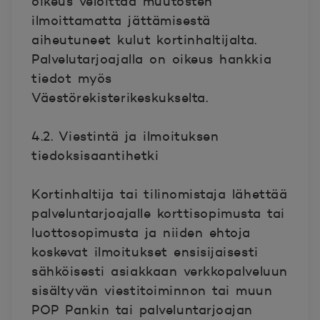
oikeus veloittaa muutosten
ilmoittamatta jättämisestä
aiheutuneet kulut kortinhaltijalta.
Palvelutarjoajalla on oikeus hankkia
tiedot myös
Väestörekisterikeskukselta.
4.2. Viestintä ja ilmoituksen
tiedoksisaantihetki
Kortinhaltija tai tilinomistaja lähettää
palveluntarjoajalle korttisopimusta tai
luottosopimusta ja niiden ehtoja
koskevat ilmoitukset ensisijaisesti
sähköisesti asiakkaan verkkopalveluun
sisältyvän viestitoiminnon tai muun
POP Pankin tai palveluntarjoajan