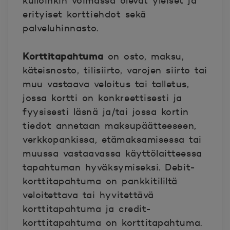
kulloinkin voimassa olevat yleiset ja
erityiset korttiehdot sekä
palveluhinnasto.
Korttitapahtuma
on osto, maksu,
käteisnosto, tilisiirto, varojen siirto tai
muu vastaava veloitus tai talletus,
jossa kortti on konkreettisesti ja
fyysisesti läsnä ja/tai jossa kortin
tiedot annetaan maksupäätteeseen,
verkkopankissa, etämaksamisessa tai
muussa vastaavassa käyttölaitteessa
tapahtuman hyväksymiseksi. Debit-
korttitapahtuma on pankkitililtä
veloitettava tai hyvitettävä
korttitapahtuma ja credit-
korttitapahtuma on korttitapahtuma.