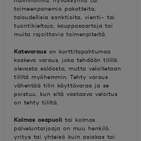
hallinnoimia, hyväksymiä tai
toimeenpanemia pakotteita,
taloudellisia sanktioita, vienti- tai
tuontikieltoja, kauppasaartoja tai
muita rajoittavia toimenpiteitä.
Katevaraus
on korttitapahtumaa
koskeva varaus, joka tehdään tilillä
olevasta saldosta, mutta veloitetaan
tililtä myöhemmin. Tehty varaus
vähentää tilin käyttövaraa ja se
poistuu, kun sitä vastaava veloitus
on tehty tililtä.
Kolmas osapuoli
tai kolmas
palveluntarjoaja on muu henkilö,
yritys tai yhteisö kuin asiakas tai