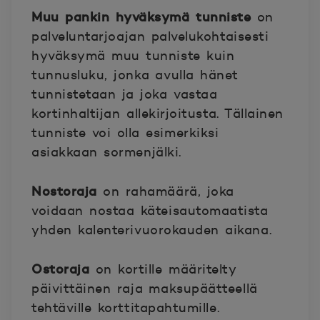
Muu pankin hyväksymä tunniste
on
palveluntarjoajan palvelukohtaisesti
hyväksymä muu tunniste kuin
tunnusluku, jonka avulla hänet
tunnistetaan ja joka vastaa
kortinhaltijan allekirjoitusta. Tällainen
tunniste voi olla esimerkiksi
asiakkaan sormenjälki.
Nostoraja
on rahamäärä, joka
voidaan nostaa käteisautomaatista
yhden kalenterivuorokauden aikana.
Ostoraja
on kortille määritelty
päivittäinen raja maksupäätteellä
tehtäville korttitapahtumille.