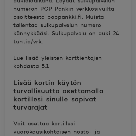
aukioloaikana. Löydät sulkupalvelun
numeron POP Pankin verkkosivuilta
osoitteesta poppankki.fi. Muista
tallentaa sulkupalvelun numero
kännykkääsi. Sulkupalvelu on auki 24
tuntia/vrk.
Lue lisää yleisten korttiehtojen
kohdasta 5.1
Lisää kortin käytön
turvallisuutta asettamalla
kortillesi sinulle sopivat
turvarajat
Voit asettaa kortillesi
vuorokausikohtaisen nosto- ja