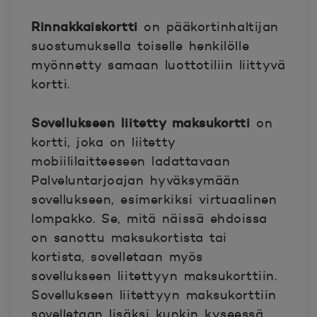
Rinnakkaiskortti
on pääkortinhaltijan
suostumuksella toiselle henkilölle
myönnetty samaan luottotiliin liittyvä
kortti.
Sovellukseen liitetty maksukortti
on
kortti, joka on liitetty
mobiililaitteeseen ladattavaan
Palveluntarjoajan hyväksymään
sovellukseen, esimerkiksi virtuaalinen
lompakko. Se, mitä näissä ehdoissa
on sanottu maksukortista tai
kortista, sovelletaan myös
sovellukseen liitettyyn maksukorttiin.
Sovellukseen liitettyyn maksukorttiin
sovelletaan lisäksi kunkin kyseessä