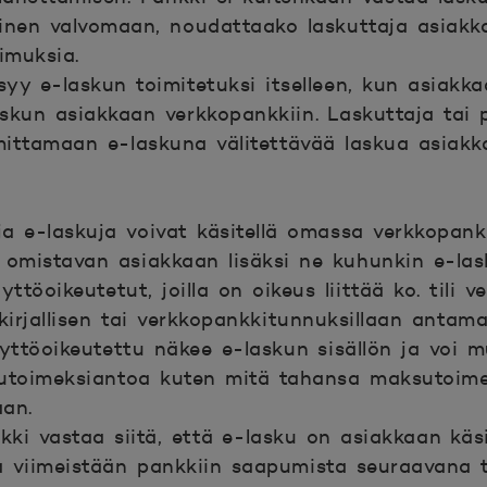
llinen valvomaan, noudattaako laskuttaja asiak
imuksia.
yy e-laskun toimitetuksi itselleen, kun asiakk
skun asiakkaan verkkopankkiin. Laskuttaja tai p
imittamaan e-laskuna välitettävää laskua asiak
a e-laskuja voivat käsitellä omassa verkkopan
n omistavan asiakkaan lisäksi ne kuhunkin e-la
käyttöoikeutetut, joilla on oikeus liittää ko. tili 
 kirjallisen tai verkkopankkitunnuksillaan antam
äyttöoikeutettu näkee e-laskun sisällön ja voi 
sutoimeksiantoa kuten mitä tahansa maksutoim
aan.
ki vastaa siitä, että e-lasku on asiakkaan käsi
a viimeistään pankkiin saapumista seuraavana 