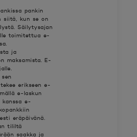
pankissa pankin
 siitä, kun se on
lystä. Säilytysajan
lle toimitettua e-
sa.
sta ja
sen maksamista. E-
lle.
 sen
tekee erikseen e-
mällä e-laskun
n kanssa e-
kkopankkiin
esti eräpäivänä.
 tililtä
ärään saakka ja