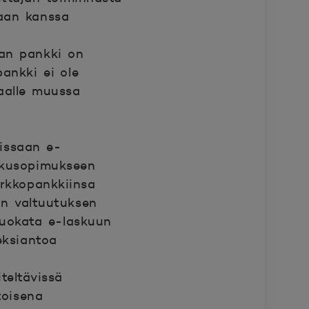
kaan kanssa
aan pankki on
ankki ei ole
kaalle muussa
kissaan e-
skusopimukseen
verkkopankkiinsa
an valtuutuksen
muokata e-laskuun
eksiantoa
teltävissä
toisena