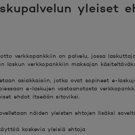
askupalvelun yleiset e
otto verkkopankkiin on palvelu, jossa laskuttaj
un laskun verkkopankkiin maksajan käsiteltäväks
letaan asiakkaisiin, jotka ovat sopineet e-lasku
piessaan e-laskujen vastaanotosta verkkopankki
set ehdot itseään sitoviksi.
velletaan näiden yleisten ehtojen lisäksi sovelt
äyttöä koskevia yleisiä ehtoja