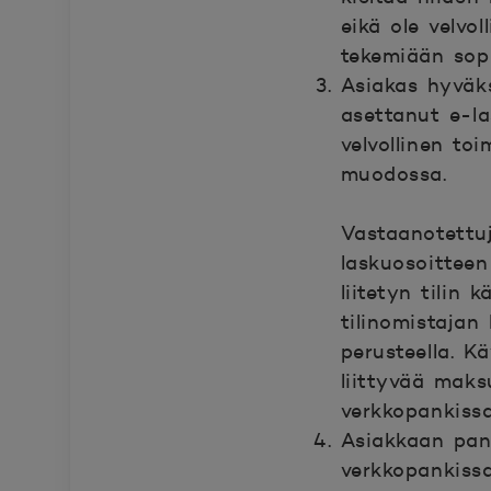
eikä ole velvo
tekemiään sop
Asiakas hyväks
asettanut e-la
velvollinen to
muodossa.
Vastaanotettuj
laskuosoittee
liitetyn tilin 
tilinomistajan
perusteella. K
liittyvää mak
verkkopankiss
Asiakkaan pank
verkkopankiss