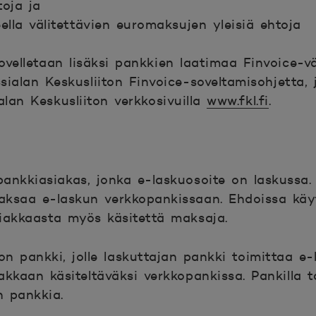
toja ja
lla välitettävien euromaksujen yleisiä ehtoja
ovelletaan lisäksi pankkien laatimaa Finvoice-vä
sialan Keskusliiton Finvoice-soveltamisohjetta, 
alan Keskusliiton verkkosivuilla
www.fkl.fi
.
ankkiasiakas, jonka e-laskuosoite on laskussa.
aksaa e-laskun verkkopankissaan. Ehdoissa käy
iakkaasta myös käsitettä maksaja.
n pankki, jolle laskuttajan pankki toimittaa e-
akkaan käsiteltäväksi verkkopankissa. Pankilla t
n pankkia.