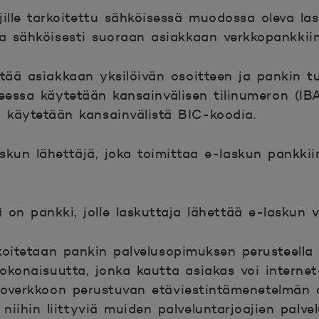
ille tarkoitettu sähköisessä muodossa oleva las
aa sähköisesti suoraan asiakkaan verkkopankkiin
tää asiakkaan yksilöivän osoitteen ja pankin t
teessa käytetään kansainvälisen tilinumeron (IB
 käytetään kansainvälistä BIC-koodia.
kun lähettäjä, joka toimittaa e-laskun pankkii
i
on pankki, jolle laskuttaja lähettää e-laskun vä
oitetaan pankin palvelusopimuksen perusteella 
okonaisuutta, jonka kautta asiakas voi internet
toverkkoon perustuvan etäviestintämenetelmän 
 niihin liittyviä muiden palveluntarjoajien palvel