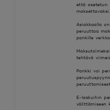
että asetetun 
maksettavaksi.
Asiakkaalla o
peruuttaa mak
pankille verkko
Maksutoimeksi
tehtävä viimei
Pankki voi pe
peruutuspyynn
peruuttamisest
E-laskuihin pe
välittämiseen 