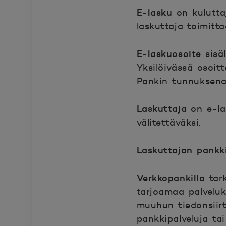
E-lasku
on kuluttaj
laskuttaja toimitt
E-laskuosoite
sisäl
Yksilöivässä osoit
Pankin tunnuksena
Laskuttaja
on e-las
välitettäväksi.
Laskuttajan pankk
Verkkopankilla
tark
tarjoamaa palveluk
muuhun tiedonsiir
pankkipalveluja tai