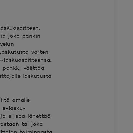
askuosoitteen.
pia joko pankin
lvelun
 Laskutusta varten
e-laskuosoitteensa.
 pankki välittää
tajalle laskutusta
iitä omalle
n e-lasku-
aja ei saa lähettää
vastaan tai joka
uttajan toiminnasta