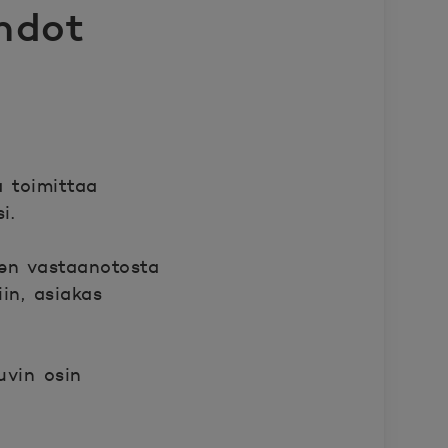
hdot
a toimittaa
i.
jen vastaanotosta
in, asiakas
uvin osin