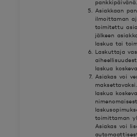
pankkipäivänä
Asiakkaan pan
ilmoittaman aj
toimitettu asi
jälkeen asiakk
laskua tai to
Laskuttaja vas
aiheellisuudes
laskua koskeva
Asiakas voi v
maksettavaksi.
laskua koskev
nimenomaisest
laskusopimukse
toimittaman yk
Asiakas voi li
automaattises