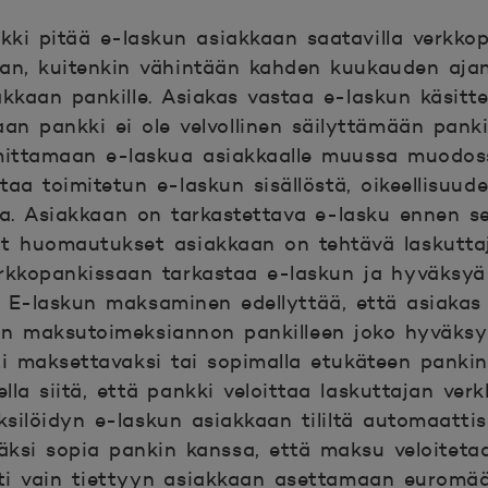
.
kki pitää e-laskun asiakkaan saatavilla verkko
an, kuitenkin vähintään kahden kuukauden ajan
akkaan pankille. Asiakas vastaa e-laskun käsitte
aan pankki ei ole velvollinen säilyttämään panki
imittamaan e-laskua asiakkaalle muussa muodos
taa toimitetun e-laskun sisällöstä, oikeellisuude
ta. Asiakkaan on tarkastettava e-lasku ennen 
t huomautukset asiakkaan on tehtävä laskuttaja
erkkopankissaan tarkastaa e-laskun ja hyväksyä
 E-laskun maksaminen edellyttää, että asiakas 
an maksutoimeksiannon pankilleen joko hyväksy
i maksettavaksi tai sopimalla etukäteen panki
lla siitä, että pankki veloittaa laskuttajan ver
silöidyn e-laskun asiakkaan tililtä automaattis
säksi sopia pankin kanssa, että maksu veloitetaan
ti vain tiettyyn asiakkaan asettamaan euromä