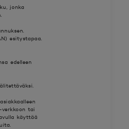
ku, jonka
.
unnuksen.
AN) esitystapaa.
nsa edelleen
litettäväksi.
asiakkaalleen
-verkkoon tai
avulla käyttää
uita.