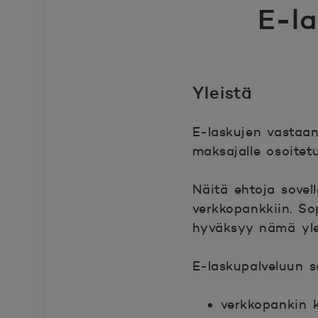
E-l
Yleistä
E-laskujen vastaan
maksajalle osoitet
Näitä ehtoja sovel
verkkopankkiin. So
hyväksyy nämä ylei
E-laskupalveluun so
verkkopankin k