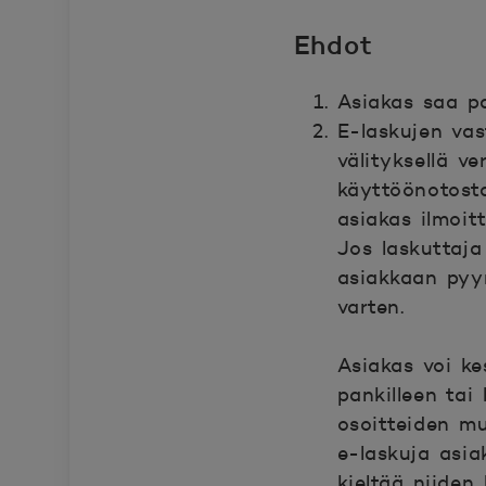
Ehdot
Asiakas saa p
E-laskujen vas
välityksellä v
käyttöönotosta
asiakas ilmoitt
Jos laskuttaja
asiakkaan pyyn
varten.
Asiakas voi ke
pankilleen tai 
osoitteiden mu
e-laskuja asia
kieltää niiden