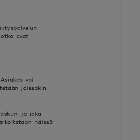
lityspalvelun
jotka ovat
 Asiakas voi
tetään joissakin
laskun, ja joka
arkoitetaan näissä