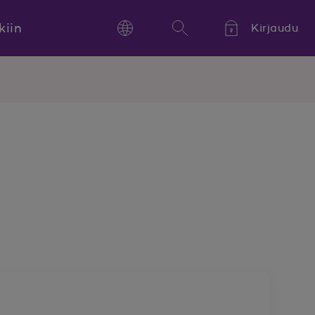
kiin
Kirjaudu
Language
Hae
Kieli,
Språk,
Language