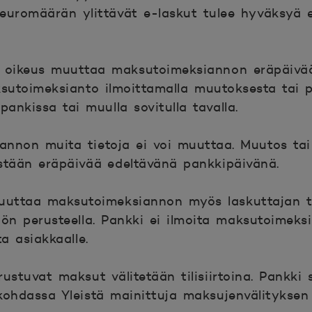
euromäärän ylittävät e-laskut tulee hyväksyä 
n oikeus muuttaa maksutoimeksiannon eräpäivä
sutoimeksianto ilmoittamalla muutoksesta tai 
pankissa tai muulla sovitulla tavalla.
annon muita tietoja ei voi muuttaa. Muutos ta
stään eräpäivää edeltävänä pankkipäivänä.
ruuttaa maksutoimeksiannon myös laskuttajan 
ön perusteella. Pankki ei ilmoita maksutoimeks
a asiakkaalle.
rustuvat maksut välitetään tilisiirtoina. Pankki
kohdassa Yleistä mainittuja maksujenvälityksen 