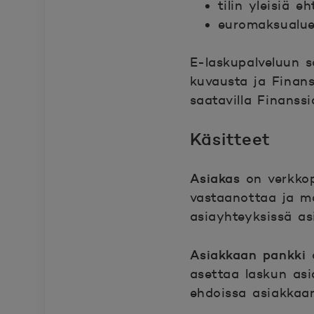
tilin yleisiä eh
euromaksualuee
E-laskupalveluun s
kuvausta ja Finans
saatavilla Finanssi
Käsitteet
Asiakas
on verkkop
vastaanottaa ja m
asiayhteyksissä as
Asiakkaan pankki
o
asettaa laskun asi
ehdoissa asiakkaa