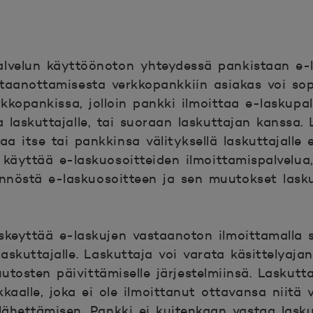
alvelun käyttöönoton yhteydessä pankistaan e-l
taanottamisesta verkkopankkiin asiakas voi so
erkkopankissa, jolloin pankki ilmoittaa e-laskupa
 laskuttajalle, tai suoraan laskuttajan kanssa.
aa itse tai pankkinsa välityksellä laskuttajalle 
 käyttää e-laskuosoitteiden ilmoittamispalvelua,
nöstä e-laskuosoitteen ja sen muutokset laskut
skeyttää e-laskujen vastaanoton ilmoittamalla s
laskuttajalle. Laskuttaja voi varata käsittelyaja
utosten päivittämiselle järjestelmiinsä. Laskutt
kkaalle, joka ei ole ilmoittanut ottavansa niitä 
 lähettämisen. Pankki ei kuitenkaan vastaa lask