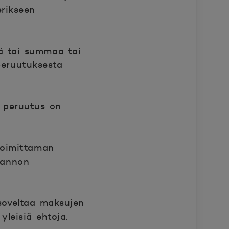
erikseen
ä tai summaa tai
peruutuksesta
i peruutus on
toimittaman
iannon
 soveltaa maksujen
yleisiä ehtoja.