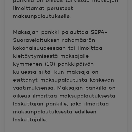
pankilla on oikeus tarkistaa maksajan
ilmoittamat perusteet
maksunpalautukselle.
Maksajan pankki palauttaa SEPA-
Suoraveloituksen rahamäärän
kokonaisuudessaan tai ilmoittaa
kieltäytymisestä maksajalle
kymmenen (10) pankkipäivän
kuluessa siitä, kun maksaja on
esittänyt maksupalautusta koskevan
vaatimuksensa.
Maksajan pankilla on
oikeus ilmoittaa maksupalautuksesta
laskuttajan pankille, joka ilmoittaa
maksunpalautuksesta edelleen
laskuttajalle.