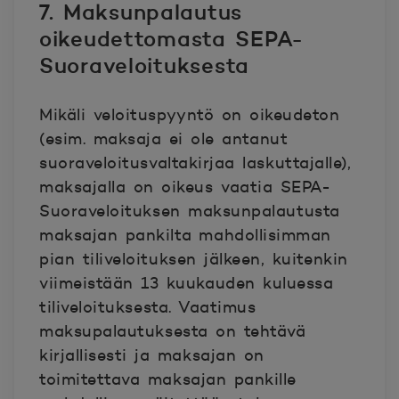
7. Maksunpalautus
oikeudettomasta SEPA-
Suoraveloituksesta
Mik
äli veloituspyyntö on oikeudeton
(esim. maksaja ei ole antanut
suoraveloitusvaltakirjaa laskuttajalle),
maksajalla on oikeus vaatia SEPA-
Suoraveloituksen maksunpalautusta
maksajan pankilta mahdollisimman
pian tiliveloituksen jälkeen, kuitenkin
viimeistään 13 kuukauden kuluessa
tiliveloituksesta. Vaatimus
maksupalautuksesta on tehtävä
kirjallisesti ja maksajan on
toimitettava maksajan pankille