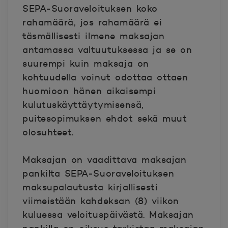
SEPA-Suoraveloituksen koko
rahamäärä, jos rahamäärä ei
täsmällisesti ilmene maksajan
antamassa valtuutuksessa ja se on
suurempi kuin maksaja on
kohtuudella voinut odottaa ottaen
huomioon hänen aikaisempi
kulutuskäyttäytymisensä,
puitesopimuksen ehdot sekä muut
olosuhteet.
Maksajan on vaadittava maksajan
pankilta SEPA-Suoraveloituksen
maksupalautusta kirjallisesti
viimeistään kahdeksan (8) viikon
kuluessa veloituspäivästä. Maksajan