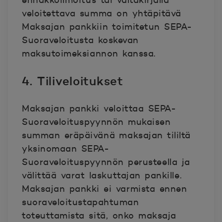
ennakkoilmoitus tai valtakirjalla
veloitettava summa on yhtäpitävä
Maksajan pankkiin toimitetun SEPA-
Suoraveloitusta koskevan
maksutoimeksiannon kanssa.
4. Tiliveloitukset
Maksajan pankki veloittaa SEPA-
Suoraveloituspyynnön mukaisen
summan eräpäivänä maksajan tililtä
yksinomaan SEPA-
Suoraveloituspyynnön perusteella ja
välittää varat laskuttajan pankille.
Maksajan pankki ei varmista ennen
suoraveloitustapahtuman
toteuttamista sitä, onko maksaja