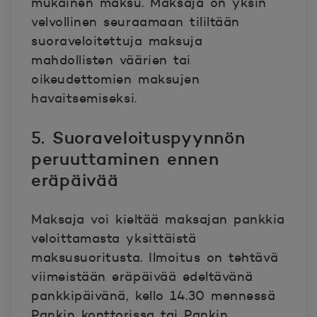
mukainen maksu. Maksaja on yksin
velvollinen seuraamaan tililtään
suoraveloitettuja maksuja
mahdollisten väärien tai
oikeudettomien maksujen
havaitsemiseksi.
5. Suoraveloituspyynnön
peruuttaminen ennen
eräpäivää
Maksaja voi kieltää maksajan pankkia
veloittamasta yksittäistä
maksusuoritusta. Ilmoitus on tehtävä
viimeistään eräpäivää edeltävänä
pankkipäivänä, kello 14.30 mennessä
Pankin konttorissa tai Pankin