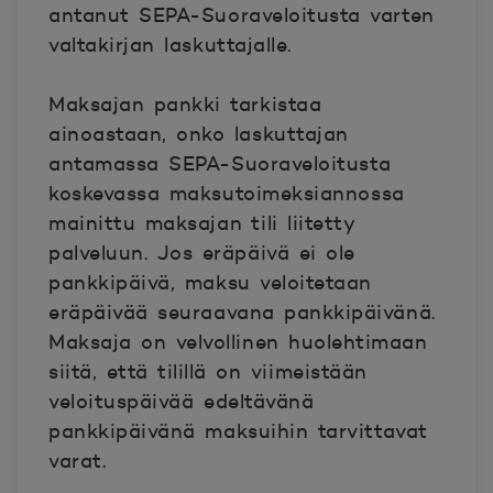
antanut SEPA-Suoraveloitusta varten
valtakirjan laskuttajalle.
Maksajan pankki tarkistaa
ainoastaan, onko laskuttajan
antamassa SEPA-Suoraveloitusta
koskevassa maksutoimeksiannossa
mainittu maksajan tili liitetty
palveluun. Jos eräpäivä ei ole
pankkipäivä, maksu veloitetaan
eräpäivää seuraavana pankkipäivänä.
Maksaja on velvollinen huolehtimaan
siitä, että tilillä on viimeistään
veloituspäivää edeltävänä
pankkipäivänä maksuihin tarvittavat
varat.