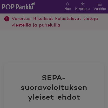
Hae
Kirjaudu
Valikko
POP Pankki, etusivulle
Varoitus: Rikolliset kalastelevat tietoja
viesteillä ja puheluilla
SEPA-
suoraveloituksen
yleiset ehdot