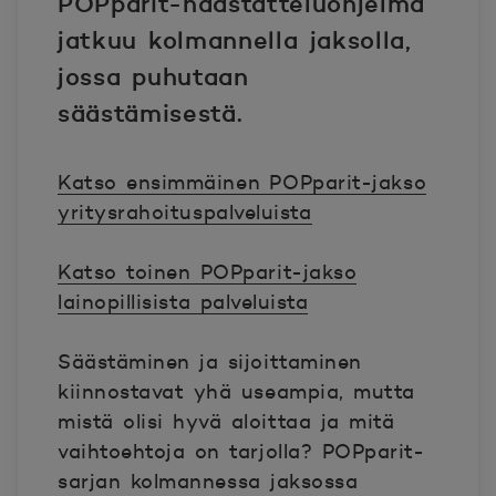
POPparit-haastatteluohjelma
jatkuu kolmannella jaksolla,
jossa puhutaan
säästämisestä.
Katso ensimmäinen POPparit-jakso
yritysrahoituspalveluista
Katso toinen POPparit-jakso
lainopillisista palveluista
Säästäminen ja sijoittaminen
kiinnostavat yhä useampia, mutta
mistä olisi hyvä aloittaa ja mitä
vaihtoehtoja on tarjolla? POPparit-
sarjan kolmannessa jaksossa