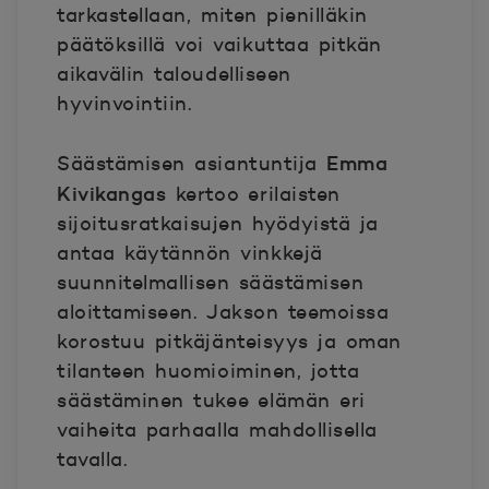
tarkastellaan, miten pienilläkin
päätöksillä voi vaikuttaa pitkän
aikavälin taloudelliseen
hyvinvointiin.
Emma
Säästämisen asiantuntija
Kivikangas
kertoo erilaisten
sijoitusratkaisujen hyödyistä ja
antaa käytännön vinkkejä
suunnitelmallisen säästämisen
aloittamiseen. Jakson teemoissa
korostuu pitkäjänteisyys ja oman
tilanteen huomioiminen, jotta
säästäminen tukee elämän eri
vaiheita parhaalla mahdollisella
tavalla.