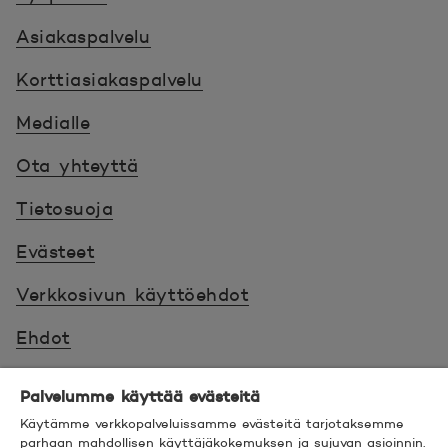
Asiakaspalvelu
Korttiasiakaspalvelu
Medialle
Ota yhteyttä
Tietosuoja
Evästeet
Verkkosivun käyttöehdot
Ehdot
Turvallinen asiointi
Palvelumme käyttää evästeitä
Saavutettavuus
Käytämme verkkopalveluissamme evästeitä tarjotaksemme
parhaan mahdollisen käyttäjäkokemuksen ja sujuvan asioinnin.