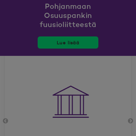
Pohjanmaan
Osuuspankin
fuusioliitteestä
Lue lisää