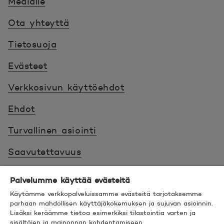
Medialle
Ota yhteyttä
Tietosuoja
Evästeet
Verkkosivun käyttöehdot
Ehdot
Turvallinen asiointi
Saavutettavuus
Hyödyllistä tietää
Palvelumme käyttää evästeitä
Käytämme verkkopalveluissamme evästeitä tarjotaksemme
© 2026 POP Pankki,
Hevosenkenkä 3, 02600
parhaan mahdollisen käyttäjäkokemuksen ja sujuvan asioinnin.
ESPOO
Lisäksi keräämme tietoa esimerkiksi tilastointia varten ja
sisältöjen ja mainonnan kohdentamiseen.