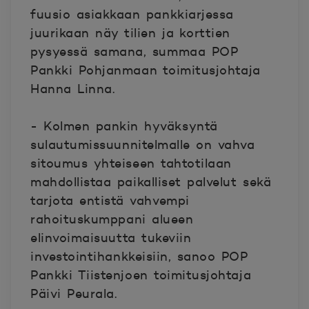
fuusio asiakkaan pankkiarjessa
juurikaan näy tilien ja korttien
pysyessä samana, summaa POP
Pankki Pohjanmaan toimitusjohtaja
Hanna Linna.
- Kolmen pankin hyväksyntä
sulautumissuunnitelmalle on vahva
sitoumus yhteiseen tahtotilaan
mahdollistaa paikalliset palvelut sekä
tarjota entistä vahvempi
rahoituskumppani alueen
elinvoimaisuutta tukeviin
investointihankkeisiin, sanoo POP
Pankki Tiistenjoen toimitusjohtaja
Päivi Peurala.