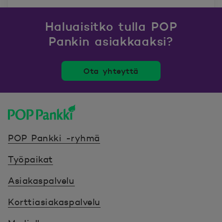
Avautuu uuteen ikkunaan.
Haluaisitko tulla POP
Pankin asiakkaaksi?
Ota yhteyttä
POP Pankki, etusivulle
POP Pankki -ryhmä
Työpaikat
Asiakaspalvelu
Korttiasiakaspalvelu