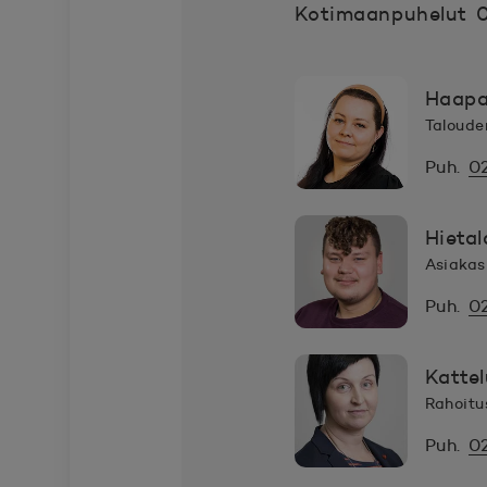
Kotimaanpuhelut 
Haapa
Taloude
Puh.
0
Hieta
Asiakas
Puh.
0
Kattel
Rahoitu
Puh.
0