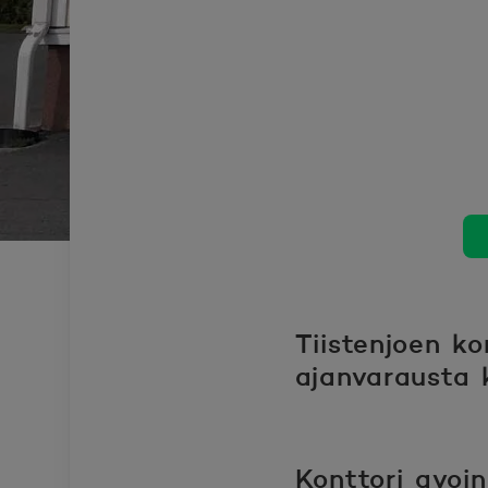
Tiistenjoen k
ajanvarausta k
Konttori avoi