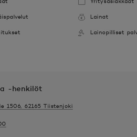
aat
Yritysasiakkaat
äispalvelut
Lainat
oitukset
Lainopilliset pal
a -henkilöt
e 1506, 62165 Tiistenjoki
00