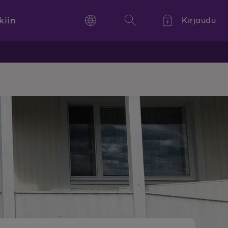
kiin
Kirjaudu
Language
Hae
Kieli,
Språk,
Language