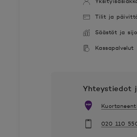
Yksityisasiakk
Tilit ja päivitt
Säästöt ja sij
Kassapalvelut
Yhteystiedot j
Kuortaneenti
020 110 55