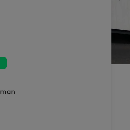
uuteen ikkunaan.
ilman