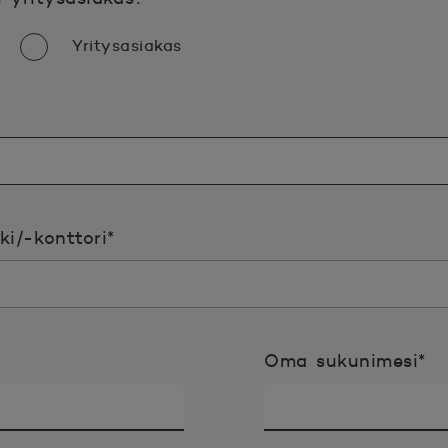
Yritysasiakas
inen tieto täyttää
Pakollinen tieto täyttää
i/-konttori
*
ollinen tieto täyttää
Pa
Oma sukunimesi
*