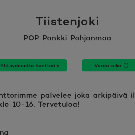
Tiistenjoki
POP Pankki Pohjanmaa
Yhteydenotto konttoriin
Varaa aika
Avautuu 
onttorimme palvelee joka arkipäivä 
lo 10-16. Tervetuloa!
nna