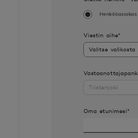
Henkilöasiakas
Pakoll
Viestin aihe
*
Vastaanottajapankk
Pak
Oma etunimesi
*