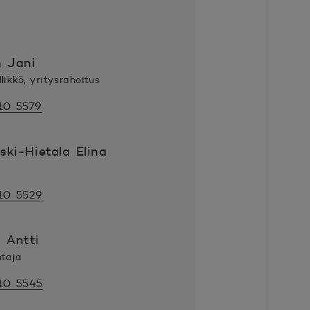
n Jani
likkö, yritysrahoitus
10 5579
ki-Hietala Elina
10 5529
 Antti
htaja
10 5545