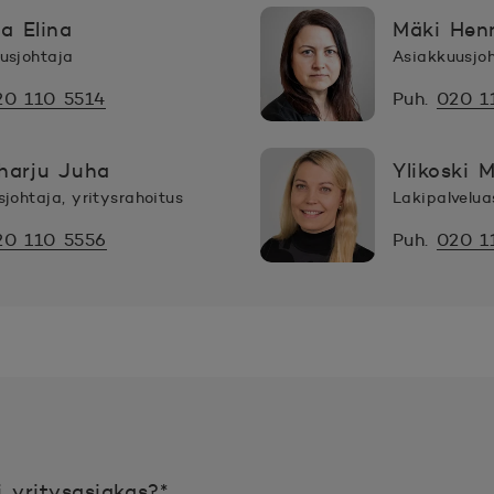
a Elina
Mäki Hen
usjohtaja
Asiakkuusjo
20 110 5514
Puh.
020 1
harju Juha
Ylikoski M
sjohtaja, yritysrahoitus
Lakipalvelua
20 110 5556
Puh.
020 1
Pakollinen tieto täyttää
i yritysasiakas?
*