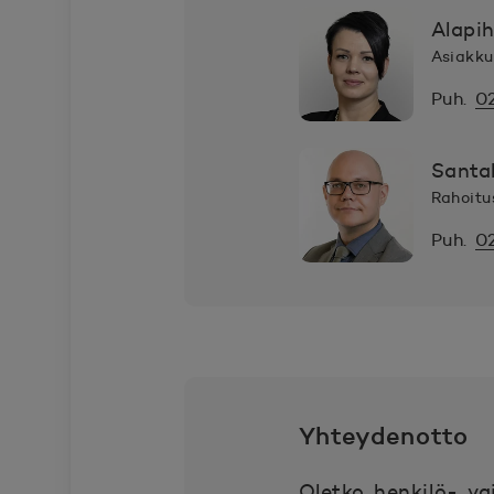
Alapih
Asiakku
Puh.
0
Santa
Rahoitu
Puh.
0
Yhteydenotto
Oletko henkilö- va