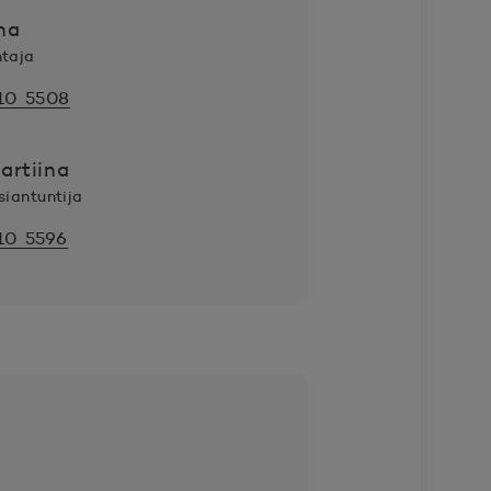
na
htaja
10 5508
artiina
siantuntija
10 5596