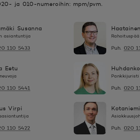
020- ja 010-numeroihin: mpm/pvm.
mäki Susanna
Haataine
n asiantuntija
Rahoituspääl
20 110 5433
Puh.
020 1
la Eetu
Huhdankos
neuvoja
Pankkijuristi
20 110 5441
Puh.
020 1
us Virpi
Kotaniemi
sasiantuntija
Asiakkuusjo
20 110 5422
Puh.
020 1