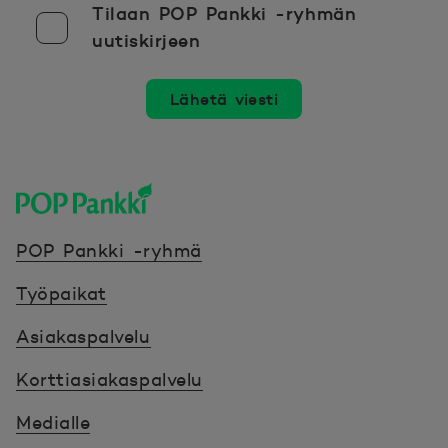
Tilaan POP Pankki -ryhmän
uutiskirjeen
Lähetä viesti
POP Pankki, etusivulle
POP Pankki -ryhmä
Työpaikat
Asiakaspalvelu
Korttiasiakaspalvelu
Medialle