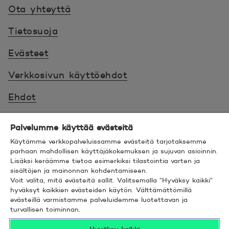
Ota yhteyttä
Tietosuoja
Evästeet
Verkkosivun käyttöehdot
Ehdot
Turvallinen asiointi
Palvelumme käyttää evästeitä
Saavutettavuus
Käytämme verkkopalveluissamme evästeitä tarjotaksemme
parhaan mahdollisen käyttäjäkokemuksen ja sujuvan asioinnin.
Lisäksi keräämme tietoa esimerkiksi tilastointia varten ja
Hyödyllistä tietää
sisältöjen ja mainonnan kohdentamiseen.
Voit valita, mitä evästeitä sallit. Valitsemalla ”Hyväksy kaikki”
© 2026 POP Pankki,
Hevosenkenkä 3, 02600
hyväksyt kaikkien evästeiden käytön. Välttämättömillä
evästeillä varmistamme palveluidemme luotettavan ja
ESPOO
turvallisen toiminnan.