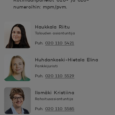
Kotimaanpuhelut 020- ja 010-
numeroihin: mpm/pvm.
Haukkala Riitu
Talouden asiantuntija
Puh.
020 110 5421
Huhdankoski-Hietala Elina
Pankkijuristi
Puh.
020 110 5529
Ilomäki Kristiina
Rahoitusasiantuntija
Puh.
020 110 5585