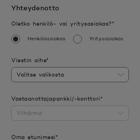
Yhteydenotto
Pakollin
Oletko henkilö- vai yritysasiakas?
*
Henkilöasiakas
Yritysasiakas
Pakollinen tieto täyttää
Viestin aihe
*
Pakollinen ti
Vastaanottajapankki/-konttori
*
Pakollinen tieto täyttää
Oma etunimesi
*