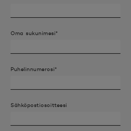
Pakollinen tieto täyttää
Oma sukunimesi
*
Pakollinen tieto täyttää
Puhelinnumerosi
*
Sähköpostiosoitteesi