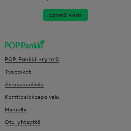
Lähetä viesti
POP Pankki, etusivulle
POP Pankki -ryhmä
Työpaikat
Asiakaspalvelu
Korttiasiakaspalvelu
Medialle
Ota yhteyttä