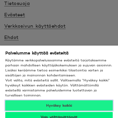
Tietosuoja
Evästeet
Verkkosivun käyttöehdot
Ehdot
Turvallinen asiointi
Palvelumme käyttää evästeitä
Saavutettavuus
Käytämme verkkopalveluissamme evästeitä tarjotaksemme
parhaan mahdollisen käyttäjäkokemuksen ja sujuvan asioinnin.
Lisäksi keräämme tietoa esimerkiksi tilastointia varten ja
Hyödyllistä tietää
sisältöjen ja mainonnan kohdentamiseen.
Voit valita, mitä evästeitä sallit. Valitsemalla ”Hyväksy kaikki”
© 2026 POP Pankki,
Hevosenkenkä 3, 02600
hyväksyt kaikkien evästeiden käytön. Välttämättömillä
evästeillä varmistamme palveluidemme luotettavan ja
ESPOO
turvallisen toiminnan.
Hyväksy kaikki
Vain välttämättömät