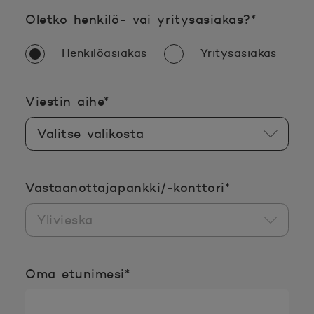
Pakollin
Oletko henkilö- vai yritysasiakas?
*
Henkilöasiakas
Yritysasiakas
Pakollinen tieto täyttää
Viestin aihe
*
Pakollinen ti
Vastaanottajapankki/-konttori
*
Pakollinen tieto täyttää
Oma etunimesi
*