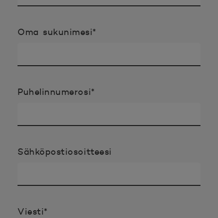
Pakollinen tieto täyttää
Oma sukunimesi
*
Pakollinen tieto täyttää
Puhelinnumerosi
*
Sähköpostiosoitteesi
Pakollinen tieto täyttää
Viesti
*