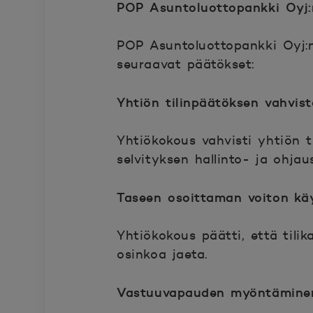
POP Asuntoluottopankki Oyj:
POP Asuntoluottopankki Oyj:n 
seuraavat päätökset:
Yhtiön tilinpäätöksen vahvis
Yhtiökokous vahvisti yhtiön t
selvityksen hallinto- ja ohjau
Taseen osoittaman voiton kä
Yhtiökokous päätti, että tilik
osinkoa jaeta.
Vastuuvapauden myöntäminen h