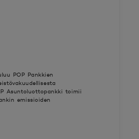
uluu POP Pankkien
istövakuudellisesta
OP Asuntoluottopankki toimii
ankin emissioiden