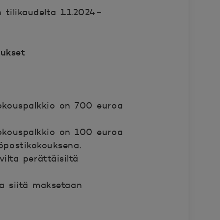
 tilikaudelta 1.1.2024–
aukset
kokouspalkkio on 700 euroa
kokouspalkkio on 100 euroa
köpostikokouksena.
lta perättäisiltä
a siitä maksetaan