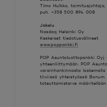
Timo Hulkko, toimitusjohtaja
puh. +358 500 894 008
Jakelu
Nasdaq Helsinki Oy
Keskeiset tiedotusvälineet
www.poppankki.fi
POP Asuntoluottopankki Oyj 
yhteenliittymään. POP Asunto
varainhankinnasta laskemalla 
tiiviissä yhteistyössä Bonum
toteuttamistarve määritellää