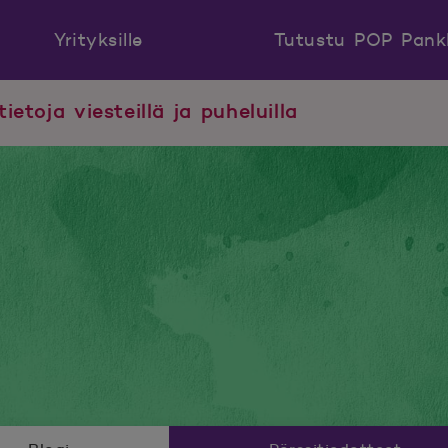
Yrityksille
Tutustu POP Pank
tietoja viesteillä ja puheluilla