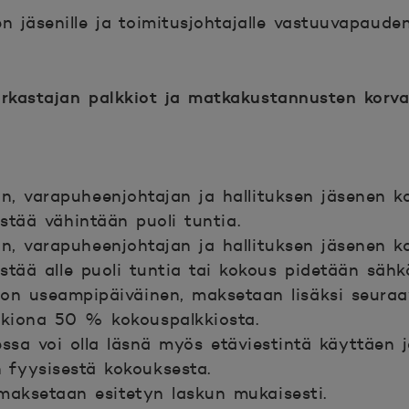
n jäsenille ja toimitusjohtajalle vastuuvapauden
tarkastajan palkkiot ja matkakustannusten korv
an, varapuheenjohtajan ja hallituksen jäsenen 
stää vähintään puoli tuntia.
an, varapuheenjohtajan ja hallituksen jäsenen 
stää alle puoli tuntia tai kokous pidetään säh
 on useampipäiväinen, maksetaan lisäksi seuraavi
kkiona 50 % kokouspalkkiosta.
sa voi olla läsnä myös etäviestintä käyttäen j
 fyysisestä kokouksesta.
 maksetaan esitetyn laskun mukaisesti.