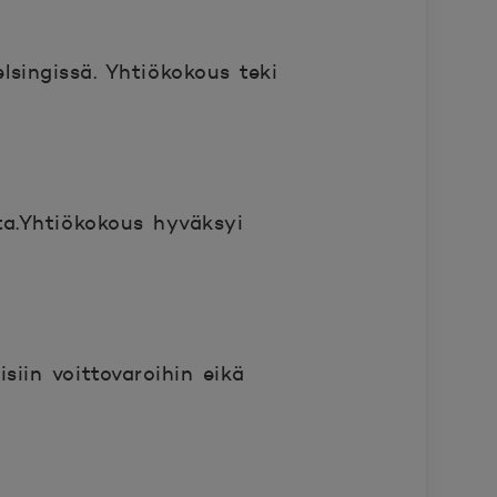
lsingissä. Yhtiökokous teki
lta.Yhtiökokous hyväksyi
siin voittovaroihin eikä