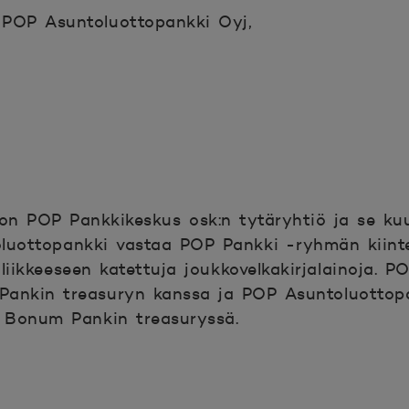
, POP Asuntoluottopankki Oyj,
on POP Pankkikeskus osk:n tytäryhtiö ja se ku
luottopankki vastaa POP Pankki -ryhmän kiinte
liikkeeseen katettuja joukkovelkakirjalainoja. P
 Pankin treasuryn kanssa ja POP Asuntoluottop
n Bonum Pankin treasuryssä.