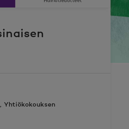
Häiriötiedotteet
inaisen
e, Yhtiökokouksen