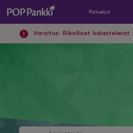
Palvelut
POP Pankki, etusivulle
Varoitus: Rikolliset kalastelevat 
Uutishuoneen valikko