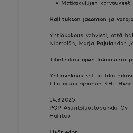
Matkakulujen korvaukset s
Hallituksen jäsenten ja vara
Yhtiökokous vahvisti, että ha
Niemelän, Marja Pajulahden j
Tilintarkastajien lukumäärä j
Yhtiökokous valitsi tilintark
tilintarkastajanaan KHT Henri
14.3.2025
POP Asuntoluottopankki Oyj
Hallitus
Lisätiedot: