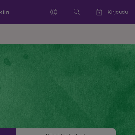
kiin
Kirjaudu
Language
Hae
Kieli,
Språk,
Language