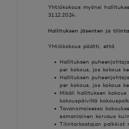
Yhtiökokous myönsi hallitukse
31.12.2024.
Hallituksen jäsenten ja tilin
Yhtiökokous päätti, että
Hallituksen puheenjohtaj
per kokous, jos kokous ke
Hallituksen puheenjohtaj
per kokous, jos kokous ke
Mikäli hallituksen kokous
kokouspäiviltä kokouspal
Tavanomaisessa kokoukses
samanlainen korvaus kuin
Tilintarkastajan palkkiot