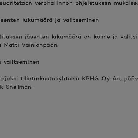
uoritetaan verohallinnon ohjeistuksen mukaises
jäsenten lukumäärä ja valitseminen
llituksen jäsenten lukumäärä on kolme ja valitsi
a Matti Vainionpään.
a valitseminen
astajaksi tilintarkastusyhteisö KPMG Oy Ab, pääv
k Snellman.