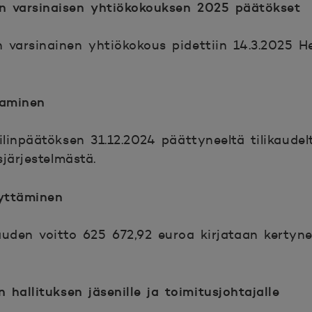
n varsinaisen yhtiökokouksen 2025 päätökset
varsinainen yhtiökokous pidettiin 14.3.2025 He
taminen
ilinpäätöksen 31.12.2024 päättyneeltä tilikaude
sjärjestelmästä.
yttäminen
auden voitto 625 672,92 euroa kirjataan kertynei
allituksen jäsenille ja toimitusjohtajalle