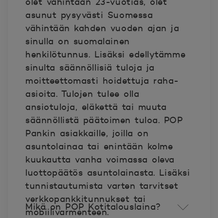
olet vähintään 23-vuotias, olet
asunut pysyvästi Suomessa
vähintään kahden vuoden ajan ja
sinulla on suomalainen
henkilötunnus. Lisäksi edellytämme
sinulta säännöllisiä tuloja ja
moitteettomasti hoidettuja raha-
asioita. Tulojen tulee olla
ansiotuloja, eläkettä tai muuta
säännöllistä päätoimen tuloa.
POP
Pankin asiakkaille, joilla on
asuntolainaa tai enintään kolme
kuukautta vanha voimassa oleva
luottopäätös asuntolainasta.
Lisäksi
tunnistautumista varten tarvitset
verkkopankkitunnukset tai
Mikä on POP Kotitalouslaina?
mobiilivarmenteen.