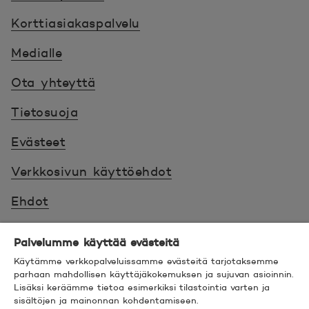
Korttiasiakaspalvelu
Medialle
Ota yhteyttä
Tietosuoja
Evästeet
Verkkosivun käyttöehdot
Ehdot
Turvallinen asiointi
Palvelumme käyttää evästeitä
Saavutettavuus
Käytämme verkkopalveluissamme evästeitä tarjotaksemme
parhaan mahdollisen käyttäjäkokemuksen ja sujuvan asioinnin.
Lisäksi keräämme tietoa esimerkiksi tilastointia varten ja
Hyödyllistä tietää
sisältöjen ja mainonnan kohdentamiseen.