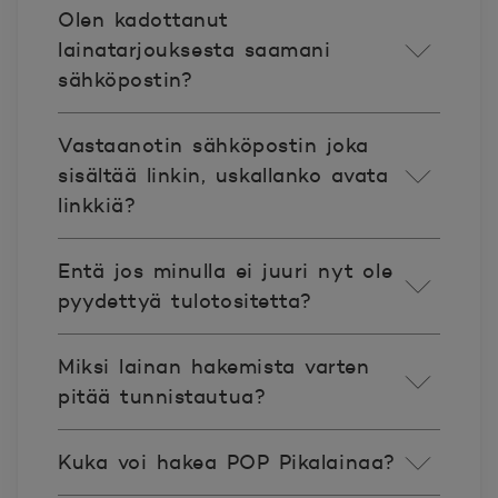
Olen kadottanut
lainatarjouksesta saamani
sähköpostin?
Vastaanotin sähköpostin joka
sisältää linkin, uskallanko avata
linkkiä?
Entä jos minulla ei juuri nyt ole
pyydettyä tulotositetta?
Miksi lainan hakemista varten
pitää tunnistautua?
Kuka voi hakea POP Pikalainaa?