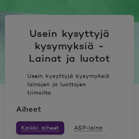
Usein kysyttyjä
kysymyksiä -
Lainat ja luotot
Usein kysyttyjä kysymyksiä
lainojen ja luottojen
tiimoilta
Aiheet
Kaikki aiheet
ASP-laina