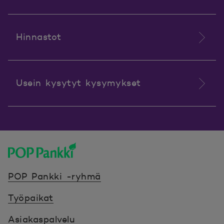
Hinnastot
Usein kysytyt kysymykset
POP Pankki, etusivulle
POP Pankki -ryhmä
Työpaikat
Asiakaspalvelu