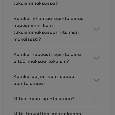
takaisinmaksussa?
Voinko lyhentää opintolainaa
nopeammin kuin
takaisinmaksusuunnitelman
mukaisesti?
Kuinka nopeasti opintolaina
pitää maksaa takaisin?
Kuinka paljon voin saada
opintolainaa?
Miten haen opintolainaa?
Mitä tarkoittaa opintolainan