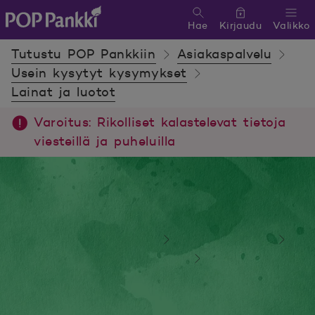
Hae
Kirjaudu
Valikko
POP Pankki, etusivulle
Tutustu POP Pankkiin
Asiakaspalvelu
Usein kysytyt kysymykset
Lainat ja luotot
Varoitus: Rikolliset kalastelevat tietoja
viesteillä ja puheluilla
Tutustu POP Pankkiin
Asiakaspalvelu
Usein kysytyt kysymykset
Lainat ja luotot