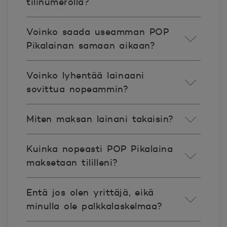
tilinumerolla?
Voinko saada useamman POP
Pikalainan samaan aikaan?
Voinko lyhentää lainaani
sovittua nopeammin?
Miten maksan lainani takaisin?
Kuinka nopeasti POP Pikalaina
maksetaan tililleni?
Entä jos olen yrittäjä, eikä
minulla ole palkkalaskelmaa?