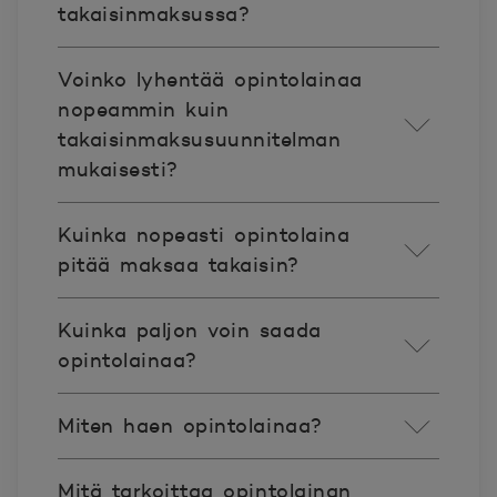
takaisinmaksussa?
Voinko lyhentää opintolainaa
nopeammin kuin
takaisinmaksusuunnitelman
mukaisesti?
Kuinka nopeasti opintolaina
pitää maksaa takaisin?
Kuinka paljon voin saada
opintolainaa?
Miten haen opintolainaa?
Mitä tarkoittaa opintolainan