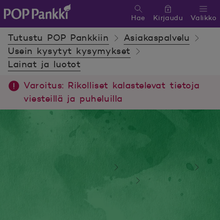
Hae
Kirjaudu
Valikko
POP Pankki, etusivulle
Tutustu POP Pankkiin
Asiakaspalvelu
Usein kysytyt kysymykset
Lainat ja luotot
Varoitus: Rikolliset kalastelevat tietoja
viesteillä ja puheluilla
Tutustu POP Pankkiin
Asiakaspalvelu
Usein kysytyt kysymykset
Lainat ja luotot