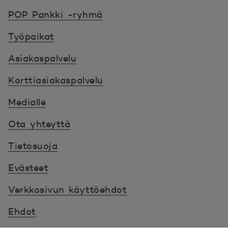
POP Pankki, etusivulle
POP Pankki -ryhmä
Työpaikat
Asiakaspalvelu
Korttiasiakaspalvelu
Medialle
Ota yhteyttä
Tietosuoja
Evästeet
Verkkosivun käyttöehdot
Ehdot