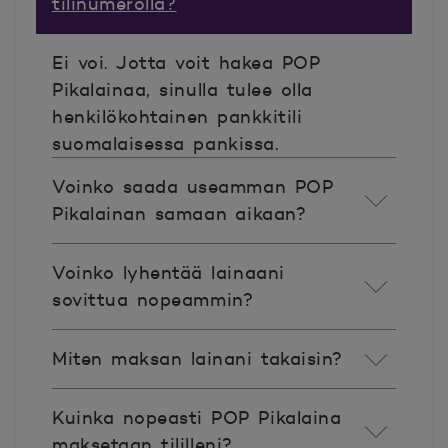
tilinumerolla?
Ei voi. Jotta voit hakea POP
Pikalainaa, sinulla tulee olla
henkilökohtainen pankkitili
suomalaisessa pankissa.
Voinko saada useamman POP
Pikalainan samaan aikaan?
Voinko lyhentää lainaani
sovittua nopeammin?
Miten maksan lainani takaisin?
Kuinka nopeasti POP Pikalaina
maksetaan tililleni?