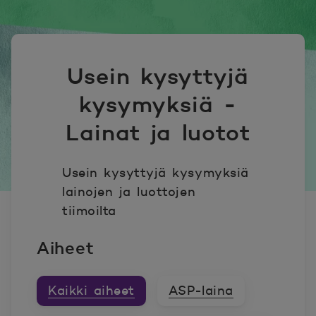
Usein kysyttyjä
kysymyksiä -
Lainat ja luotot
Usein kysyttyjä kysymyksiä
lainojen ja luottojen
tiimoilta
Aiheet
Kaikki aiheet
ASP-laina