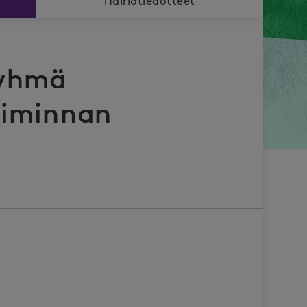
Häiriötiedotteet
ryhmä
oiminnan