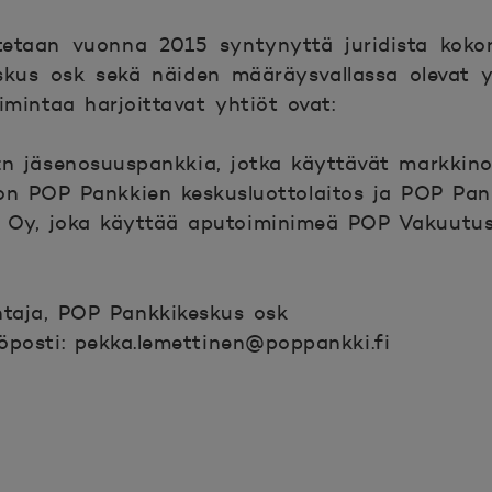
tetaan vuonna 2015 syntynyttä juridista koko
kus osk sekä näiden määräysvallassa olevat 
imintaa harjoittavat yhtiöt ovat:
:n jäsenosuuspankkia, jotka käyttävät markkin
n POP Pankkien keskusluottolaitos ja POP Pank
Oy, joka käyttää aputoiminimeä POP Vakuutus
htaja, POP Pankkikeskus osk
posti: pekka.lemettinen@poppankki.fi