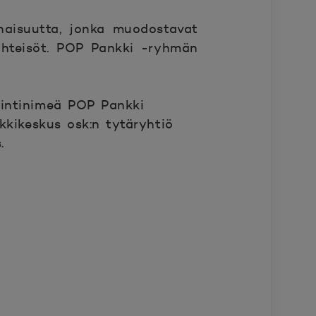
naisuutta, jonka muodostavat
yhteisöt. POP Pankki -ryhmän
ointinimeä POP Pankki
kikeskus osk:n tytäryhtiö
.