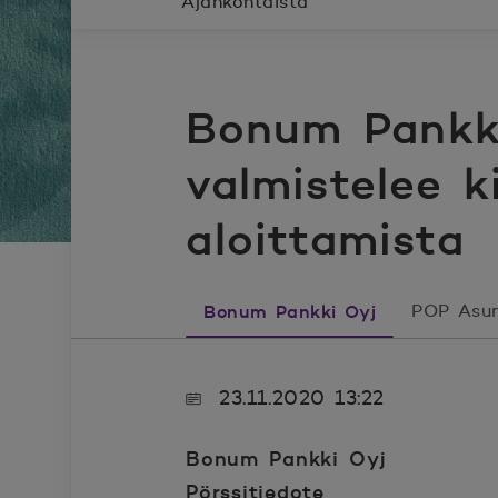
Ajankohtaista
Bonum Pankk
valmistelee k
aloittamista
Bonum Pankki Oyj
POP Asun
23.11.2020 13:22
Bonum Pankki Oyj
Pörssitiedote