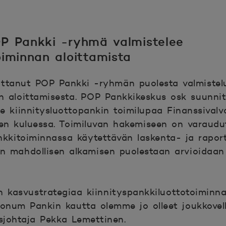
P Pankki -ryhmä valmistelee
oiminnan aloittamista
ittanut POP Pankki -ryhmän puolesta valmistel
an aloittamisesta. POP Pankkikeskus osk suunn
elle kiinnitysluottopankin toimilupaa Finanssiva
n kuluessa. Toimiluvan hakemiseen on varaudutt
nkkitoiminnassa käytettävän laskenta- ja raporto
nan mahdollisen alkamisen puolestaan arvioida
kasvustrategiaa kiinnityspankkiluottotoiminn
 Bonum Pankin kautta olemme jo olleet joukkovelk
johtaja Pekka Lemettinen.