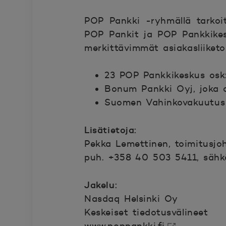
POP Pankki -ryhmällä tarkoi
POP Pankit ja POP Pankkikes
merkittävimmät asiakasliiketo
23 POP Pankkikeskus osk
Bonum Pankki Oyj, joka o
Suomen Vahinkovakuutus 
Lisätietoja:
Pekka Lemettinen, toimitusjo
puh. +358 40 503 5411, sähkö
Jakelu:
Nasdaq Helsinki Oy
Keskeiset tiedotusvälineet