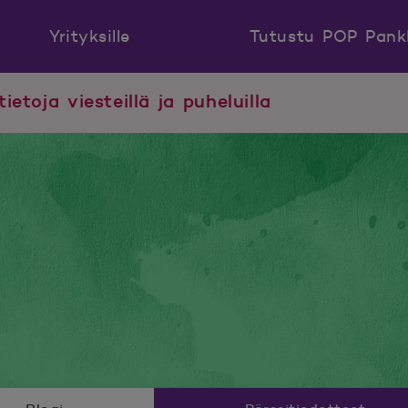
Yrityksille
Tutustu POP Pank
tietoja viesteillä ja puheluilla