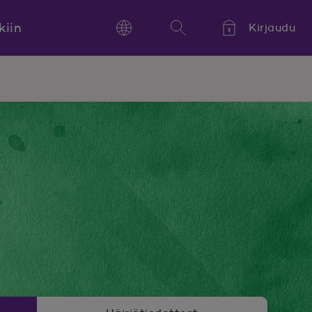
kiin
Kirjaudu
Language
Hae
Kieli,
Språk,
Language