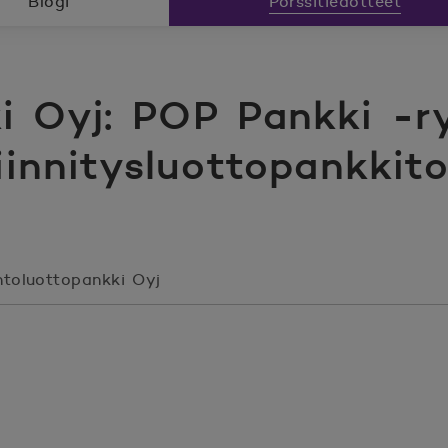
Blogi
Pörssitiedotteet
i Oyj: POP Pankki -
iinnitysluottopankkit
toluottopankki Oyj