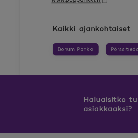
www.poppankki.fi
Avautuu uuteen ikkunaan.
Kaikki ajankohtaiset
Bonum Pankki
Pörssitied
Haluaisitko t
asiakkaaksi?