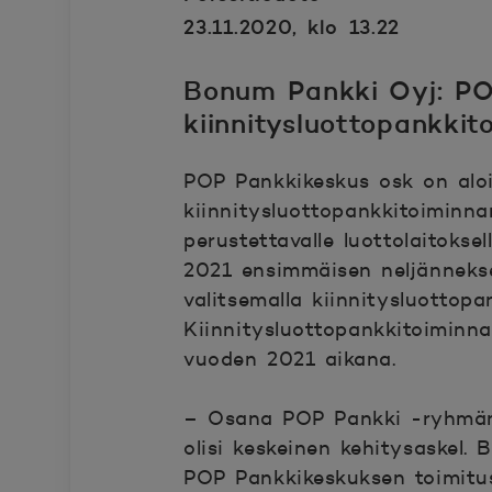
23.11.2020, klo 13.22
Bonum Pankki Oyj: PO
kiinnitysluottopankkit
POP Pankkikeskus osk on alo
kiinnitysluottopankkitoiminn
perustettavalle luottolaitoks
2021 ensimmäisen neljännekse
valitsemalla kiinnitysluottopa
Kiinnitysluottopankkitoimin
vuoden 2021 aikana.
– Osana POP Pankki -ryhmän 
olisi keskeinen kehitysaskel.
POP Pankkikeskuksen toimitus