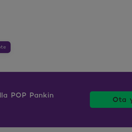
ote
ulla POP Pankin
Ota 