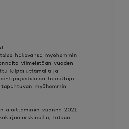
ut
ittelee hakevansa myöhemmin
lvonnalta viimeistään vuoden
u kilpailuttamalla ja
intijärjestelmän toimittaja.
an tapahtuvan myöhemmin
an aloittaminen vuonna 2021
akirjamarkkinoilla, toteaa