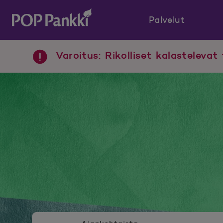
Palvelut
POP Pankki, etusivulle
Varoitus: Rikolliset kalastelevat 
Uutishuoneen valikko