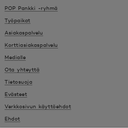
POP Pankki, etusivulle
POP Pankki -ryhmä
Työpaikat
Asiakaspalvelu
Korttiasiakaspalvelu
Medialle
Ota yhteyttä
Tietosuoja
Evästeet
Verkkosivun käyttöehdot
Ehdot