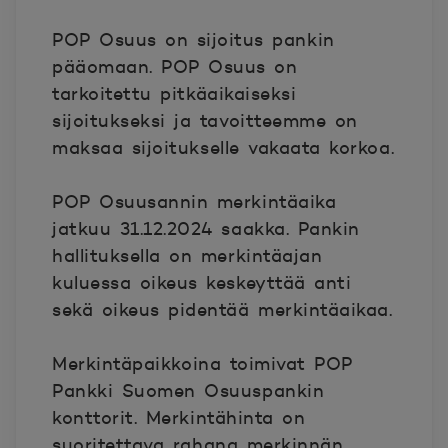
POP Osuus on sijoitus pankin
pääomaan. POP Osuus on
tarkoitettu pitkäaikaiseksi
sijoitukseksi ja tavoitteemme on
maksaa sijoitukselle vakaata korkoa.
POP Osuusannin merkintäaika
jatkuu 31.12.2024 saakka. Pankin
hallituksella on merkintäajan
kuluessa oikeus keskeyttää anti
sekä oikeus pidentää merkintäaikaa.
Merkintäpaikkoina toimivat POP
Pankki Suomen Osuuspankin
konttorit. Merkintähinta on
suoritettava rahana merkinnän