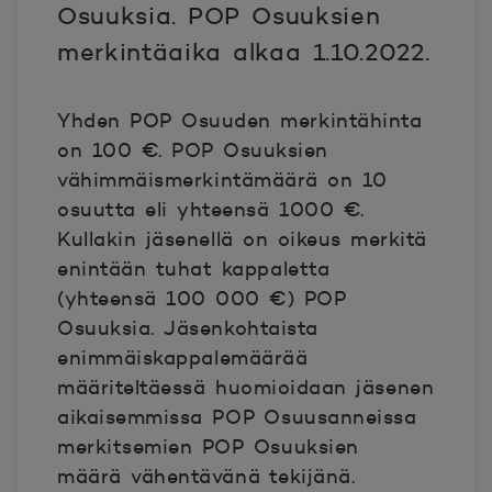
Osuuksia. POP Osuuksien
merkintäaika alkaa 1.10.2022.
Yhden POP Osuuden merkintähinta
on 100 €. POP Osuuksien
vähimmäismerkintämäärä on 10
osuutta eli yhteensä 1000 €.
Kullakin jäsenellä on oikeus merkitä
enintään tuhat kappaletta
(yhteensä 100 000 €) POP
Osuuksia. Jäsenkohtaista
enimmäiskappalemäärää
määriteltäessä huomioidaan jäsenen
aikaisemmissa POP Osuusanneissa
merkitsemien POP Osuuksien
määrä vähentävänä tekijänä.