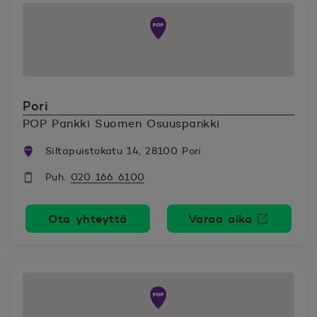
Pori
POP Pankki Suomen Osuuspankki
Siltapuistokatu 14, 28100 Pori
Puh.
020 166 6100
Ota yhteyttä
Varaa aika
Avautuu uutee