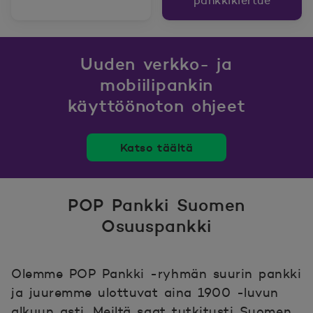
pankkikiertue
Uuden verkko- ja
mobiilipankin
käyttöönoton ohjeet
Katso täältä
POP Pankki Suomen
Osuuspankki
Olemme POP Pankki -ryhmän suurin pankki
ja juuremme ulottuvat aina 1900 -luvun
alkuun asti. Meiltä saat tutkitusti Suomen