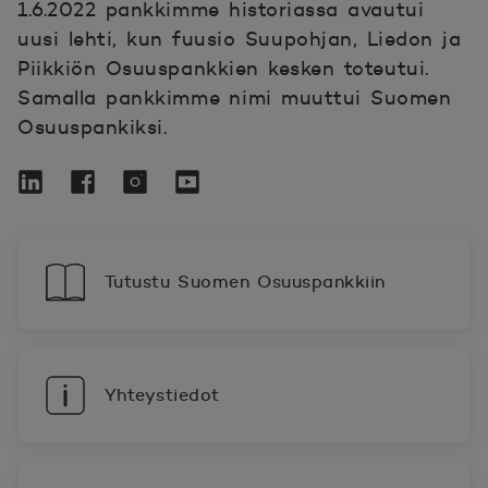
1.6.2022 pankkimme historiassa avautui
uusi lehti, kun fuusio Suupohjan, Liedon ja
Piikkiön Osuuspankkien kesken toteutui.
Samalla pankkimme nimi muuttui Suomen
Osuuspankiksi.
Linkedin
Avautuu uuteen ikkunaan.
POP Pankki Suomen Osuuspankki Faceb
Avautuu uuteen ikkunaan.
POP Pankki Suomen Osuuspankki I
Avautuu uuteen ikkunaan.
POP Pankki Suomen Osuuspan
Avautuu uuteen ikkunaan.
Tutustu Suomen Osuuspankkiin
Yhteystiedot