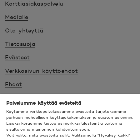
Korttiasiakaspalvelu
Medialle
Ota yhteyttä
Tietosuoja
Evästeet
Verkkosivun käyttöehdot
Ehdot
Turvallinen asiointi
Palvelumme käyttää evästeitä
Saavutettavuus
Käytämme verkkopalveluissamme evästeitä tarjotaksemme
parhaan mahdollisen käyttäjäkokemuksen ja sujuvan asioinnin.
Lisäksi keräämme tietoa esimerkiksi tilastointia varten ja
Hyödyllistä tietää
sisältöjen ja mainonnan kohdentamiseen.
Voit valita, mitä evästeitä sallit. Valitsemalla ”Hyväksy kaikki”