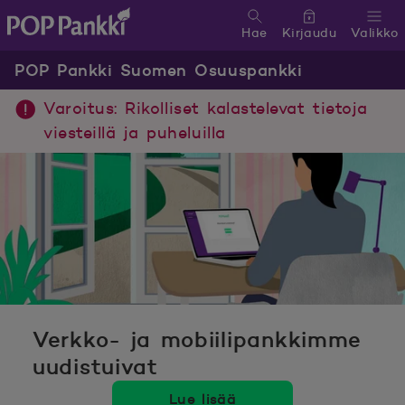
Hae
Kirjaudu
Valikko
POP Pankki, etusivulle
POP Pankki Suomen Osuuspankki
Varoitus: Rikolliset kalastelevat tietoja
viesteillä ja puheluilla
Verkko- ja mobiilipankkimme
uudistuivat
Lue lisää