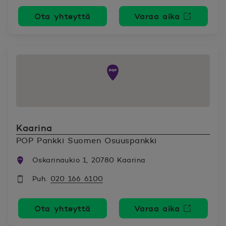
Ota yhteyttä
Varaa aika
Avautuu uutee
Kaarina
POP Pankki Suomen Osuuspankki
Oskarinaukio 1, 20780 Kaarina
Puh.
020 166 6100
Ota yhteyttä
Varaa aika
Avautuu uutee