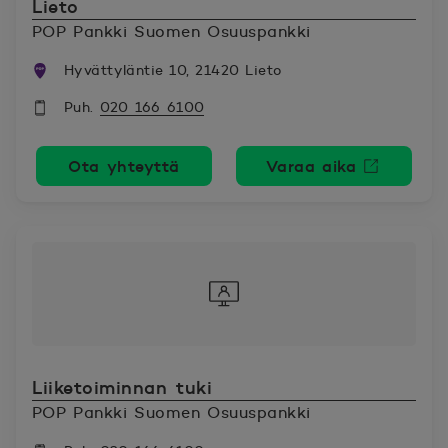
Lieto
POP Pankki Suomen Osuuspankki
Hyvättyläntie 10, 21420 Lieto
Puh.
020 166 6100
Ota yhteyttä
Varaa aika
Avautuu uutee
Liiketoiminnan tuki
POP Pankki Suomen Osuuspankki