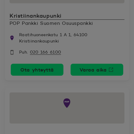
Kristiinankaupunki
POP Pankki Suomen Osuuspankki
Raatihuoneenkatu 1 A 1, 64100
Kristiinankaupunki
Puh.
020 166 6100
Ota yhteyttä
Varaa aika
Avautuu uutee