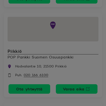
Avautuu uutee
Piikkiö
POP Pankki Suomen Osuuspankki
Hadvalantie 10, 21500 Piikkiö
Puh.
020 166 6100
Ota yhteyttä
Varaa aika
Avautuu uutee