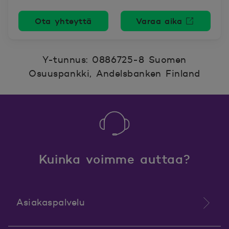
Ota yhteyttä
Varaa aika
Avautuu uutee
Y-tunnus: 0886725-8 Suomen
Osuuspankki, Andelsbanken Finland
Kuinka voimme auttaa?
Asiakaspalvelu