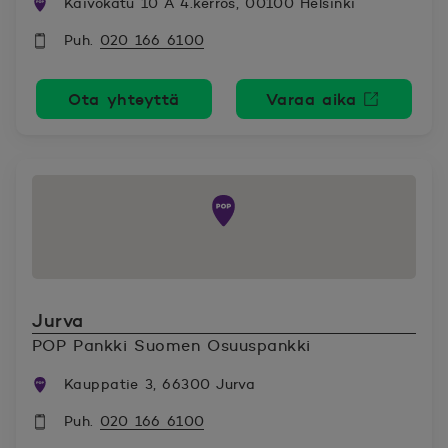
Kaivokatu 10 A 4.kerros, 00100 Helsinki
Puh.
020 166 6100
Ota yhteyttä
Varaa aika
Avautuu uutee
Jurva
POP Pankki Suomen Osuuspankki
Kauppatie 3, 66300 Jurva
Puh.
020 166 6100