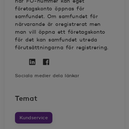
har FO-nummer kan eget
företagskonto öppnas för
samfundet. Om samfundet för
närvarande är oregistrerat men
man vill öppna ett företagskonto
för det kan samfundet utreda
förutsättningarna för registrering.
Twitter
Öppnas i nytt fönster
Linkedin
Öppnas i nytt fönster
Facebook
Öppnas i nytt fönster
Sociala medier dela länkar
Temat
Kundservice