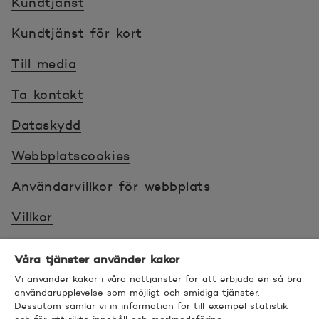
Kundtjänst
Kundtjänst för kort
Till media
Ta kontakt
Dataskydd
Webbplatscookies
Användarvillkor för webbplats
Villkor
Sköt ärenden tryggt
Våra tjänster använder kakor
Tillgänglighet
Vi använder kakor i våra nättjänster för att erbjuda en så bra
användarupplevelse som möjligt och smidiga tjänster.
Dessutom samlar vi in information för till exempel statistik
Bra att veta