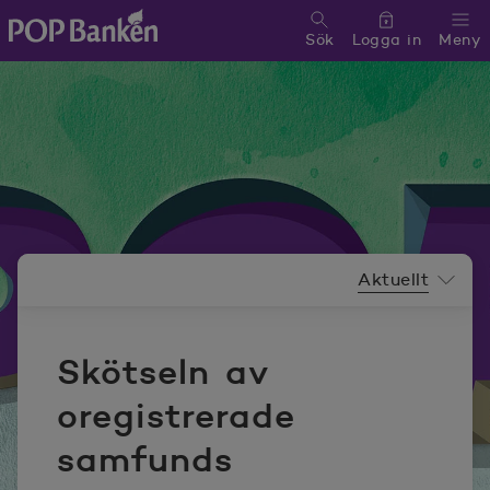
Sök
Logga in
Meny
POP banken, till hemsidan
Nyhetsrummeny
Aktuellt
Skötseln av
oregistrerade
samfunds