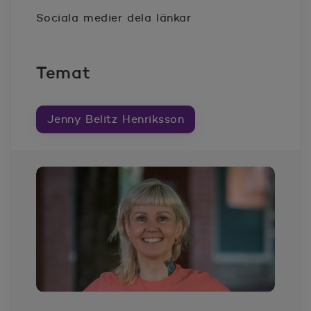
Twitter
Öppnas i nytt fönster
Linkedin
Öppnas i nytt fönster
Facebook
Öppnas i nytt fönster
Sociala medier dela länkar
Temat
Jenny Belitz Henriksson