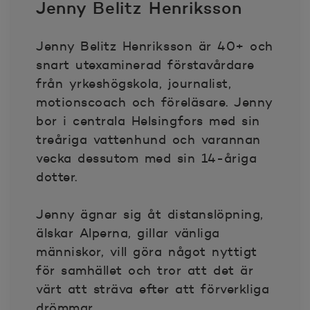
Jenny Belitz Henriksson
Jenny Belitz Henriksson är 40+ och
snart utexaminerad förstavårdare
från yrkeshögskola, journalist,
motionscoach och föreläsare. Jenny
bor i centrala Helsingfors med sin
treåriga vattenhund och varannan
vecka dessutom med sin 14-åriga
dotter.
Jenny ägnar sig åt distanslöpning,
älskar Alperna, gillar vänliga
människor, vill göra något nyttigt
för samhället och tror att det är
värt att sträva efter att förverkliga
drömmar.