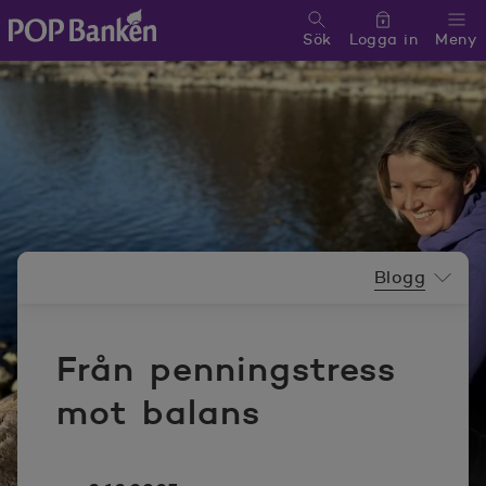
Sök
Logga in
Meny
POP banken, till hemsidan
Nyhetsrummeny
Blogg
Från penningstress
mot balans