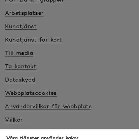
Arbetsplatser
Kundtjänst
Kundtjänst för kort
Till media
Ta kontakt
Dataskydd
Webbplatscookies
Användarvillkor för webbplats
Villkor
Sköt ärenden tryggt
Våra tjänster använder kakor