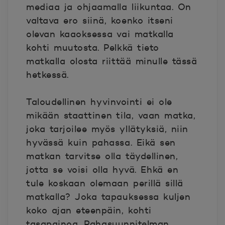
mediaa ja ohjaamalla liikuntaa. On
valtava ero siinä, koenko itseni
olevan kaaoksessa vai matkalla
kohti muutosta. Pelkkä tieto
matkalla olosta riittää minulle tässä
hetkessä.
Taloudellinen hyvinvointi ei ole
mikään staattinen tila, vaan matka,
joka tarjoilee myös yllätyksiä, niin
hyvässä kuin pahassa. Eikä sen
matkan tarvitse olla täydellinen,
jotta se voisi olla hyvä. Ehkä en
tule koskaan olemaan perillä sillä
matkalla? Joka tapauksessa kuljen
koko ajan eteenpäin, kohti
tasapainoa. Rahasuunnitelman