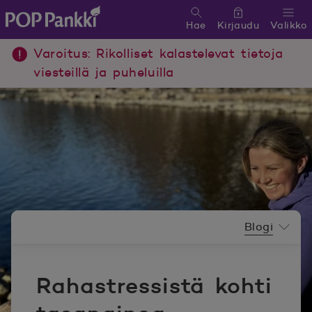
Hae
Kirjaudu
Valikko
POP Pankki, etusivulle
Varoitus: Rikolliset kalastelevat tietoja
viesteillä ja puheluilla
Uutishuoneen valikko
Blogi
Rahastressistä kohti