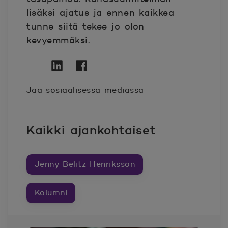
lisäksi ajatus ja ennen kaikkea
tunne siitä tekee jo olon
kevyemmäksi.
Twitter
Avautuu uuteen ikkunaan.
Linkedin
Avautuu uuteen ikkunaan.
Facebook
Avautuu uuteen ikkunaan.
Jaa sosiaalisessa mediassa
Kaikki ajankohtaiset
Jenny Belitz Henriksson
Kolumni