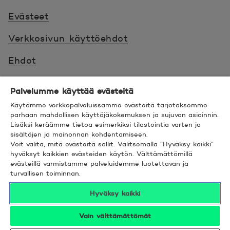
Evästeet
Verkkosivun käyttöehdot
Ehdot
Turvallinen asiointi
Palvelumme käyttää evästeitä
Saavutettavuus
Käytämme verkkopalveluissamme evästeitä tarjotaksemme
parhaan mahdollisen käyttäjäkokemuksen ja sujuvan asioinnin.
Lisäksi keräämme tietoa esimerkiksi tilastointia varten ja
Hyödyllistä tietää
sisältöjen ja mainonnan kohdentamiseen.
Voit valita, mitä evästeitä sallit. Valitsemalla ”Hyväksy kaikki”
© 2026 POP Pankki,
Hevosenkenkä 3, 02600
hyväksyt kaikkien evästeiden käytön. Välttämättömillä
evästeillä varmistamme palveluidemme luotettavan ja
ESPOO
turvallisen toiminnan.
Hyväksy kaikki
Vain välttämättömät