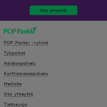
Ota yhteyttä
POP Pankki, etusivulle
POP Pankki -ryhmä
Työpaikat
Asiakaspalvelu
Korttiasiakaspalvelu
Medialle
Ota yhteyttä
Tietosuoja