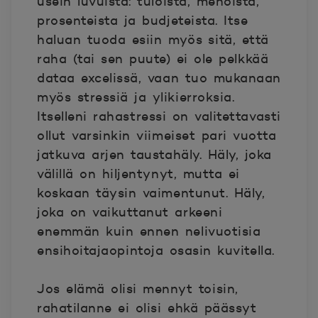
usein luvuista: tuloista, menoista,
prosenteista ja budjeteista. Itse
haluan tuoda esiin myös sitä, että
raha (tai sen puute) ei ole pelkkää
dataa excelissä, vaan tuo mukanaan
myös stressiä ja ylikierroksia.
Itselleni rahastressi on valitettavasti
ollut varsinkin viimeiset pari vuotta
jatkuva arjen taustahäly. Häly, joka
välillä on hiljentynyt, mutta ei
koskaan täysin vaimentunut. Häly,
joka on vaikuttanut arkeeni
enemmän kuin ennen nelivuotisia
ensihoitajaopintoja osasin kuvitella.
Jos elämä olisi mennyt toisin,
rahatilanne ei olisi ehkä päässyt