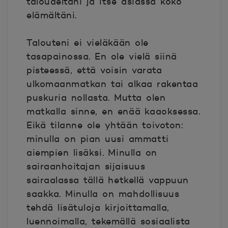
taloudeltani ja itse asiassa koko
elämältäni.
Talouteni ei vieläkään ole
tasapainossa. En ole vielä siinä
pisteessä, että voisin varata
ulkomaanmatkan tai alkaa rakentaa
puskuria nollasta. Mutta olen
matkalla sinne, en enää kaaoksessa.
Eikä tilanne ole yhtään toivoton:
minulla on pian uusi ammatti
aiempien lisäksi. Minulla on
sairaanhoitajan sijaisuus
sairaalassa tällä hetkellä vappuun
saakka. Minulla on mahdollisuus
tehdä lisätuloja kirjoittamalla,
luennoimalla, tekemällä sosiaalista