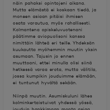
näin pahaksi opintojeni aikana.
Mutta elämästä ei koskaan tiedä, ja
moneen asiaan pitäisi ihmisen
osata varautua, myös rahallisesti.
Kolmantena opiskeluvuotenani
päätimme aviopuolisoni kanssa
nimittäin lähteä eri teille. Yhdeksän
kuukautta myöhemmin muutin yksin
asumaan. Tajusin jo ennen
muuttoani, ettei minulla olisi siinä
hetkessä varaa erota, mutta välitila,
jossa kumpikin jouduimme elämään,
ei tuntunut hyvältä sekään.
Niinpä muutin. Asumiskuluni lähes
kolminkertaistuivat yhdessä yössä,
jouduin hankkimaan monta asiaa