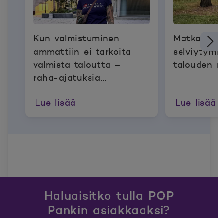
Kun valmistuminen
Matka
ammattiin ei tarkoita
selviytym
valmista taloutta –
talouden 
raha-ajatuksia
pätkätyöläisen arjesta
Lue lisää
Lue lisää
Haluaisitko tulla POP
Pankin asiakkaaksi?