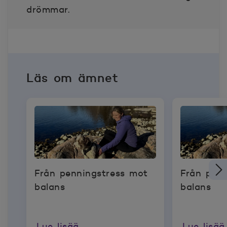
drömmar.
Läs om ämnet
Från penningstress mot
Från penn
balans
balans
Lue lisää
Lue lisää