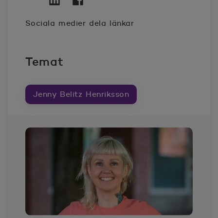
Twitter
Öppnas i nytt fönster
Linkedin
Öppnas i nytt fönster
Facebook
Öppnas i nytt fönster
Sociala medier dela länkar
Temat
Jenny Belitz Henriksson