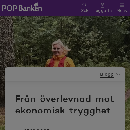
Sök
Logga in
Meny
POP banken, till hemsidan
Nyhetsrummeny
Blogg
Från överlevnad mot
ekonomisk trygghet