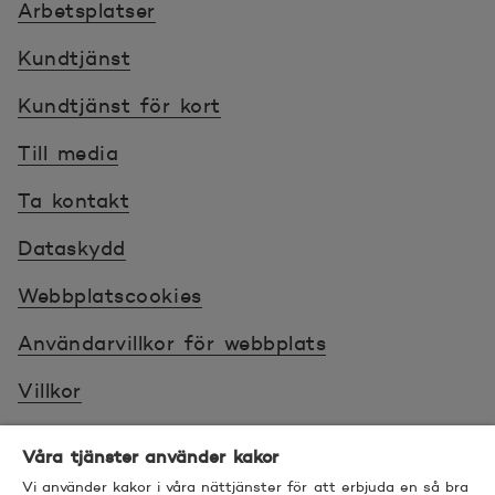
Arbetsplatser
Kundtjänst
Kundtjänst för kort
Till media
Ta kontakt
Dataskydd
Webbplatscookies
Användarvillkor för webbplats
Villkor
Sköt ärenden tryggt
Våra tjänster använder kakor
Tillgänglighet
Vi använder kakor i våra nättjänster för att erbjuda en så bra