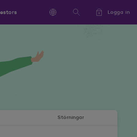
vestors
Logga in
Language
Sök
Kieli,
Språk,
Language
Störningar