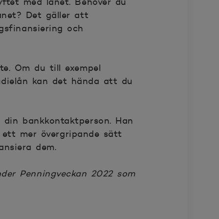
yftet med lånet. Behöver du
net? Det gäller att
gsfinansiering och
te. Om du till exempel
udielån kan det hända att du
a din bankkontaktperson. Han
 ett mer övergripande sätt
ansiera dem.
under Penningveckan 2022 som