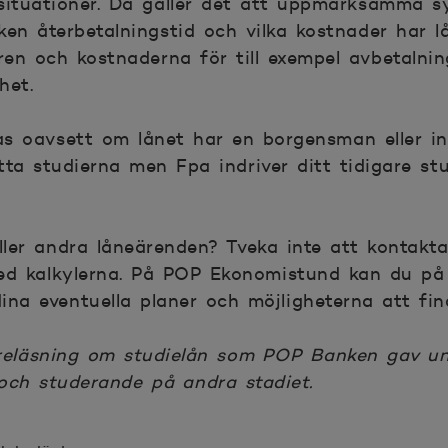
vssituationer. Då gäller det att uppmärksamma s
en återbetalningstid och vilka kostnader har lå
ren och kostnaderna för till exempel avbetalnin
het.
as oavsett om lånet har en borgensman eller in
tta studierna men Fpa indriver ditt tidigare st
ller andra låneärenden? Tveka inte att kontakt
med kalkylerna. På POP Ekonomistund kan du på
na eventuella planer och möjligheterna att fin
föreläsning om studielån som POP Banken gav 
r och studerande på andra stadiet.