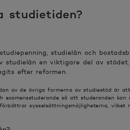
a studietiden?
studiepenning, studielån och bostadsbi
 studielån en viktigare del av stödet. 
agits efter reformen.
dan av de övriga formerna av studiestöd är att
och examensstuderande så att studeranden kan s
rbättrar sysselsättningsmöjligheterna, vilket 
ån?