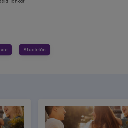
dela länkar
ter
nde
Studielån