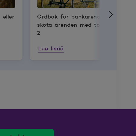
eller
Ordbok för bankärenden – hur
sköta ärenden med torra fötter, de
2
Lue lisää