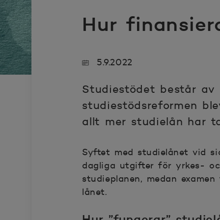
Hur finansier
5.9.2022
Studiestödet består av 
studiestödsreformen blev
allt mer studielån har t
Syftet med studielånet vid si
dagliga utgifter för yrkes- 
studieplanen, medan examen fö
lånet.
Hur ”fungerar” studiel