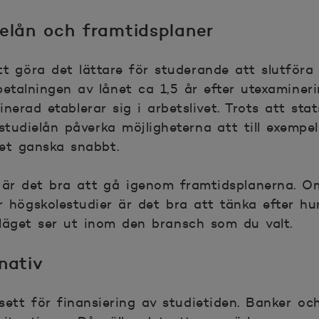
ielån och framtidsplaner
tt göra det lättare för studerande att slutföra
rbetalningen av lånet ca 1,5 år efter utexaminer
inerad etablerar sig i arbetslivet. Trots att st
 studielån påverka möjligheterna att till exempe
net ganska snabbt.
 är det bra att gå igenom framtidsplanerna. O
r högskolestudier är det bra att tänka efter h
läget ser ut inom den bransch som du valt.
nativ
ett för finansiering av studietiden. Banker och