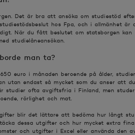
rgen. Det är bra att ansöka om studiestöd eft
studiestödsbeslut hos Fpa, och i allmänhet är 
digt. När du fått beslutet om statsborgen kan
med studielåneansökan.
 borde man ta?
–650 euro i månaden beroende på ålder, studier 
an utan endast så mycket som du anser att du 
 är studier ofta avgiftsfria i Finland, men stud
boende, rörlighet och mat.
fter blir det lättare att bedöma hur långt stu
 täcka dessa utgifter och hur mycket extra fin
mster och utgifter i Excel eller använda den avg