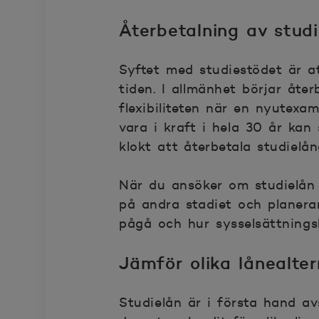
Återbetalning av stud
Syftet med studiestödet är a
tiden. I allmänhet börjar åte
flexibiliteten när en nyutexam
vara i kraft i hela 30 år kan
klokt att återbetala studielå
När du ansöker om studielån
på andra stadiet och planera
pågå och hur sysselsättnings
Jämför olika lånealter
Studielån är i första hand avs