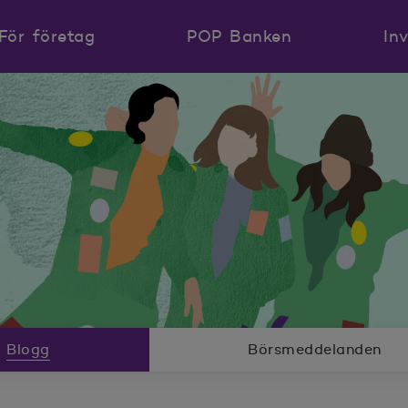
För företag
POP Banken
In
Blogg
Börsmeddelanden