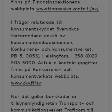
finns på Finansinspektionens
webbplats
www.finanssivalvonta.fi/sv/
.
I frågor relaterade till
konsumentskyddet övervakas
förfarandena också av
konsumentombudsmannen,
Konkurrens- och konsumentverket,
PB 5, 00531 Helsingfors, +358 (0)29
505 3000. Aktuella kontaktuppgifter
finns på Konkurrens- och
konsumentverkets webbplats.
www.kkv.fi/sv
.
När det gäller bankkoder är
tillsynsmyndigheten Transport- och
kommunikationsverket Traficom till