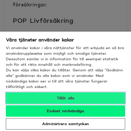
försäkringar.
POP Livförsäkring
POP Livförsäkring tillhandahålls av
Våra tjänster använder kakor
Aktia Livförsäkring Ab (FO-nummer
Vi använder kakor i våra nättjänster för att erbjuda en så bra
0937006-7), PB 800, 20101 Åbo, tfn
användarupplevelse som möjligt och smidiga tjänster.
Dessutom samlar vi in information för till exempel statistik
010-247 8300.
och för att rikta innehåll och marknadsföring.
Du kan välja vilka kakor du tillåter. Genom att välja ”Godkänn
Aktia Livförsäkring Ab är infört i
alla” godkänner du alla kakor som vi använder. Med
nödvändiga kakor ser vi till att våra tjänster fungerar
Patent- och registerstyrelsens
tillförlitligt och säkert.
handelsregister och har koncession
Tillåt alla
för livförsäkringsprodukter och
relaterade riskförsäkringar i Finland.
Endast nödvändiga
Aktia Livförsäkring Ab:s verksamhet
övervakas av Finansinspektionen.
Administrera samtycken