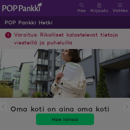
Hae
Kirjaudu
Valikko
POP Pankki, etusivulle
POP Pankki Hetki
Varoitus: Rikolliset kalastelevat tietoja
viesteillä ja puheluilla
Oma koti on aina oma koti
Hae lainaa