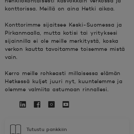
henkilökohtaisesti kasvokkain verkossa ja
konttorissa. Meillä on aina Hetki aikaa.
Konttorimme sijaitsee Keski-Suomessa ja
Pirkanmaalla, mutta kotisi tai yrityksesi
sijainnilla ei ole meille merkitystä, koska
verkon kautta tavoitamme toisemme mistä
vain.
Kerro meille rohkeasti millaisessa elämän
Hetkessä kuljet juuri nyt, kuuntelemme ja
olemme valmiita astumaan rinnallesi.
POP Pankki Twitterissä
Avautuu uuteen ikkunaan.
POP Pankki LinkedInissä
Avautuu uuteen ikkunaan.
POP Pankki Facebookissa
Avautuu uuteen ikkunaan.
POP Pankki Instagramissa
Avautuu uuteen ikkunaan.
POP Pankki YouTubessa
Avautuu uuteen ikkunaan
Tutustu pankkiin