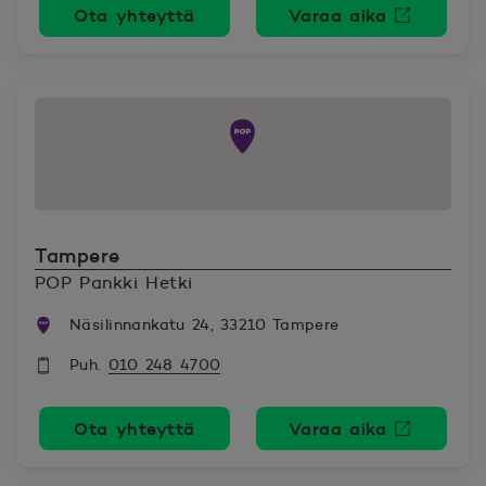
Ota yhteyttä
Varaa aika
Avautuu uutee
Tampere
POP Pankki Hetki
Näsilinnankatu 24, 33210 Tampere
Puh.
010 248 4700
Ota yhteyttä
Varaa aika
Avautuu uutee