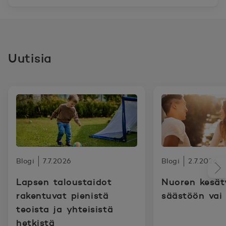
Uutisia
Blogi
7.7.2026
Blogi
2.7.2026
Lapsen taloustaidot
Nuoren kesät
rakentuvat pienistä
säästöön vai
teoista ja yhteisistä
hetkistä