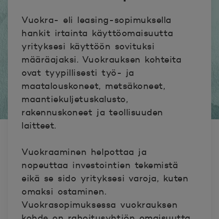
Vuokra- eli leasing-sopimuksella
hankit irtainta käyttöomaisuutta
yrityksesi käyttöön sovituksi
määräajaksi. Vuokrauksen kohteita
ovat tyypillisesti työ- ja
maatalouskoneet, metsäkoneet,
maantiekuljetuskalusto,
rakennuskoneet ja teollisuuden
laitteet.
Vuokraaminen helpottaa ja
nopeuttaa investointien tekemistä
eikä se sido yrityksesi varoja, kuten
omaksi ostaminen.
Vuokrasopimuksessa vuokrauksen
kohde on rahoitusyhtiön omaisuutta,