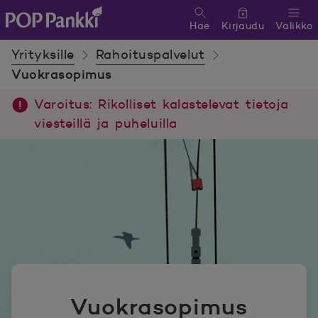
Hae
Kirjaudu
Valikko
POP Pankki, etusivulle
Yrityksille
Rahoituspalvelut
Vuokrasopimus
Varoitus: Rikolliset kalastelevat tietoja
viesteillä ja puheluilla
Vuokrasopimus