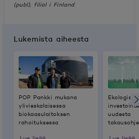
(publ), filial i Finland
Lukemista aiheesta
POP Pankki mukana
Ekologisiin
ylivieskalaisessa
investoint
biokaasulaitoksen
uudesta
rahoituksessa
takausohj
Lue lisää
Lue lisää