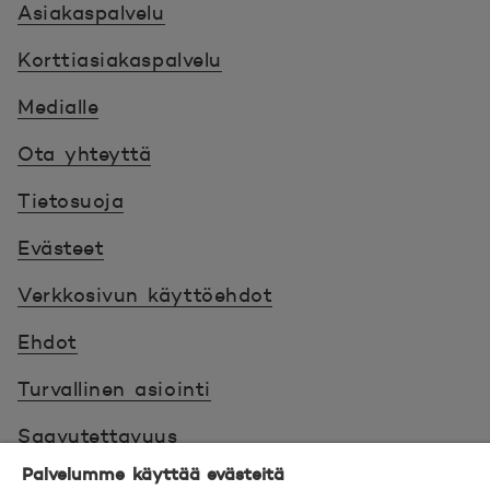
Asiakaspalvelu
Korttiasiakaspalvelu
Medialle
Ota yhteyttä
Tietosuoja
Evästeet
Verkkosivun käyttöehdot
Ehdot
Turvallinen asiointi
Saavutettavuus
Palvelumme käyttää evästeitä
Hyödyllistä tietää