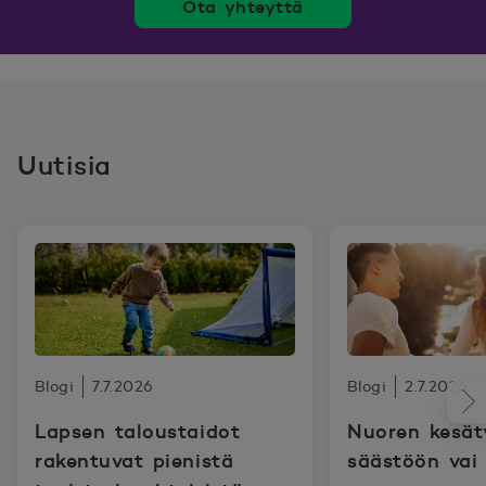
Ota yhteyttä
Uutisia
Blogi
7.7.2026
Blogi
2.7.2026
Lapsen taloustaidot
Nuoren kesät
rakentuvat pienistä
säästöön vai