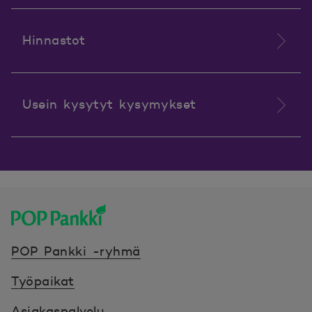
Hinnastot
Usein kysytyt kysymykset
POP Pankki, etusivulle
POP Pankki -ryhmä
Työpaikat
Asiakaspalvelu