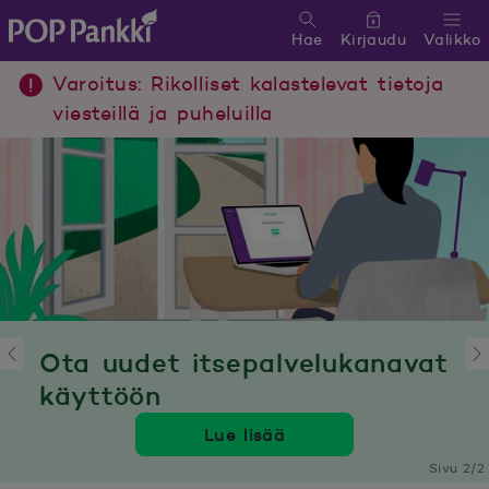
Hae
Kirjaudu
Valikko
POP Pankki, etusivulle
Varoitus: Rikolliset kalastelevat tietoja
viesteillä ja puheluilla
Ota uudet itsepalvelukanavat
käyttöön
Lue lisää
Sivu 2/2