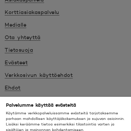
Korttiasiakaspalvelu
Medialle
Ota yhteyttä
Tietosuoja
Evästeet
Verkkosivun käyttöehdot
Ehdot
Turvallinen asiointi
Palvelumme käyttää evästeitä
Saavutettavuus
Käytämme verkkopalveluissamme evästeitä tarjotaksemme
parhaan mahdollisen käyttäjäkokemuksen ja sujuvan asioinnin.
Lisäksi keräämme tietoa esimerkiksi tilastointia varten ja
Hyödyllistä tietää
sisältöjen ja mainonnan kohdentamiseen.