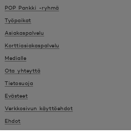
POP Pankki, etusivulle
POP Pankki -ryhmä
Työpaikat
Asiakaspalvelu
Korttiasiakaspalvelu
Medialle
Ota yhteyttä
Tietosuoja
Evästeet
Verkkosivun käyttöehdot
Ehdot