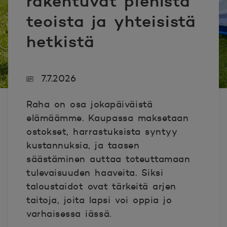
rakentuvat pienistä
teoista ja yhteisistä
hetkistä
7.7.2026
Raha on osa jokapäiväistä
elämäämme. Kaupassa maksetaan
ostokset, harrastuksista syntyy
kustannuksia, ja taasen
säästäminen auttaa toteuttamaan
tulevaisuuden haaveita. Siksi
taloustaidot ovat tärkeitä arjen
taitoja, joita lapsi voi oppia jo
varhaisessa iässä.