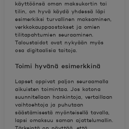
käyttöönsä oman maksukortin tai
tilin, on hyvä käydä yhdessä läpi
esimerkiksi turvallinen maksaminen,
verkkokauppaostokset ja omien
tilitapahtumien seuraaminen.
Taloustaidot ovat nykyään myös
osa digitaalisia taitoja.
Toimi hyvänä esimerkkinä
Lapset oppivat paljon seuraamalla
aikuisten toimintaa. Jos kotona
suunnitellaan hankintoja, vertaillaan
vaihtoehtoja ja puhutaan
säästämisestä myönteisellä tavalla,
lapsi omaksuu saman ajattelumallin.
Tärkeintä on näyttää, että