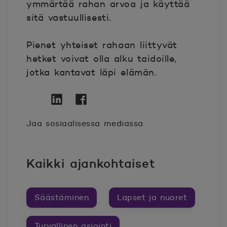
ymmärtää rahan arvoa ja käyttää
sitä vastuullisesti.
Pienet yhteiset rahaan liittyvät
hetket voivat olla alku taidoille,
jotka kantavat läpi elämän.
Twitter
Avautuu uuteen ikkunaan.
Linkedin
Avautuu uuteen ikkunaan.
Facebook
Avautuu uuteen ikkunaan.
Jaa sosiaalisessa mediassa
Kaikki ajankohtaiset
Säästäminen
Lapset ja nuoret
Turvallinen asiointi