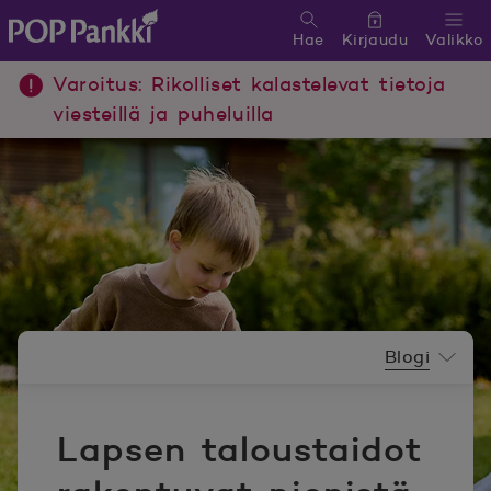
Hae
Kirjaudu
Valikko
POP Pankki, etusivulle
Varoitus: Rikolliset kalastelevat tietoja
viesteillä ja puheluilla
Uutishuoneen valikko
Blogi
Lapsen taloustaidot