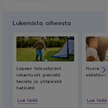
Lukemista aiheesta
Lapsen taloustaidot
Nuoren k
rakentuvat pienistä
säästöön 
teoista ja yhteisistä
hetkistä
Lue lisää
Lue lisää