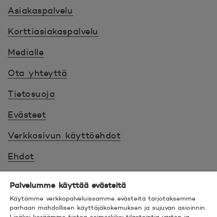
Asiakaspalvelu
Korttiasiakaspalvelu
Medialle
Ota yhteyttä
Tietosuoja
Evästeet
Verkkosivun käyttöehdot
Ehdot
Turvallinen asiointi
Palvelumme käyttää evästeitä
Saavutettavuus
Käytämme verkkopalveluissamme evästeitä tarjotaksemme
parhaan mahdollisen käyttäjäkokemuksen ja sujuvan asioinnin.
Lisäksi keräämme tietoa esimerkiksi tilastointia varten ja