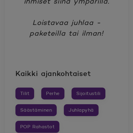
ihmiset siinä ympärillä.
Loistavaa juhlaa -
paketeilla tai ilman!
Kaikki ajankohtaiset
Tilit
Perhe
Sijoitustili
Säästäminen
Juhlapyhä
POP Rahastot