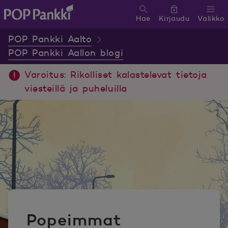
Hae
Kirjaudu
Valikko
POP Pankki, etusivulle
POP Pankki Aalto
POP Pankki Aallon blogi
Varoitus: Rikolliset kalastelevat tietoja
viesteillä ja puheluilla
Popeimmat