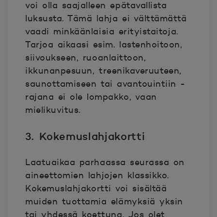
voi olla saajalleen epätavallista
luksusta. Tämä lahja ei välttämättä
vaadi minkäänlaisia erityistaitoja.
Tarjoa aikaasi esim. lastenhoitoon,
siivoukseen, ruoanlaittoon,
ikkunanpesuun, treenikaveruuteen,
saunottamiseen tai avantouintiin -
rajana ei ole lompakko, vaan
mielikuvitus.
3. Kokemuslahjakortti
Laatuaikaa parhaassa seurassa on
aineettomien lahjojen klassikko.
Kokemuslahjakortti voi sisältää
muiden tuottamia elämyksiä yksin
tai yhdessä koettuna. Jos olet