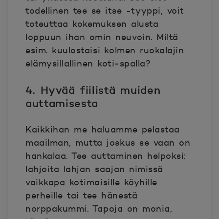
todellinen tee se itse -tyyppi, voit
toteuttaa kokemuksen alusta
loppuun ihan omin neuvoin. Miltä
esim. kuulostaisi kolmen ruokalajin
elämysillallinen koti-spalla?
4. Hyvää fiilistä muiden
auttamisesta
Kaikkihan me haluamme pelastaa
maailman, mutta joskus se vaan on
hankalaa. Tee auttaminen helpoksi:
lahjoita lahjan saajan nimissä
vaikkapa kotimaisille köyhille
perheille tai tee hänestä
norppakummi. Tapoja on monia,