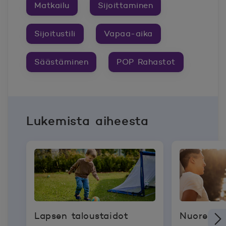
Matkailu
Sijoittaminen
Sijoitustili
Vapaa-aika
Säästäminen
POP Rahastot
Lukemista aiheesta
Lapsen taloustaidot
Nuoren k