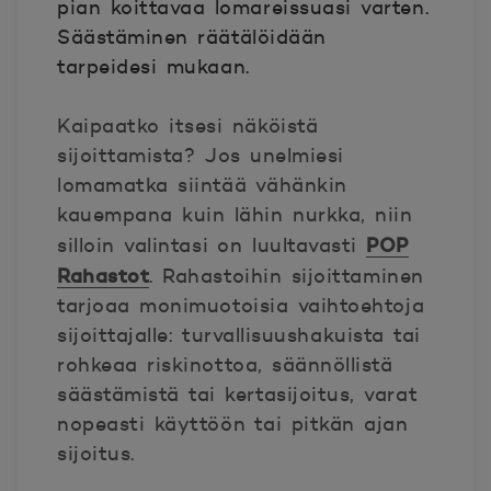
pian koittavaa lomareissuasi varten.
Säästäminen räätälöidään
tarpeidesi mukaan.
Kaipaatko itsesi näköistä
sijoittamista? Jos unelmiesi
lomamatka siintää vähänkin
kauempana kuin lähin nurkka, niin
POP
silloin valintasi on luultavasti
Rahastot
. Rahastoihin sijoittaminen
tarjoaa monimuotoisia vaihtoehtoja
sijoittajalle: turvallisuushakuista tai
rohkeaa riskinottoa, säännöllistä
säästämistä tai kertasijoitus, varat
nopeasti käyttöön tai pitkän ajan
sijoitus.