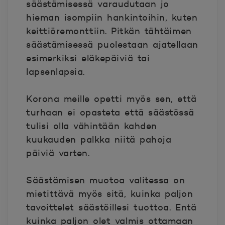
säästämisessä varaudutaan jo
hieman isompiin hankintoihin, kuten
keittiöremonttiin. Pitkän tähtäimen
säästämisessä puolestaan ajatellaan
esimerkiksi eläkepäiviä tai
lapsenlapsia.
Korona meille opetti myös sen, että
turhaan ei opasteta että säästössä
tulisi olla vähintään kahden
kuukauden palkka niitä pahoja
päiviä varten.
Säästämisen muotoa valitessa on
mietittävä myös sitä, kuinka paljon
tavoittelet säästöillesi tuottoa. Entä
kuinka paljon olet valmis ottamaan