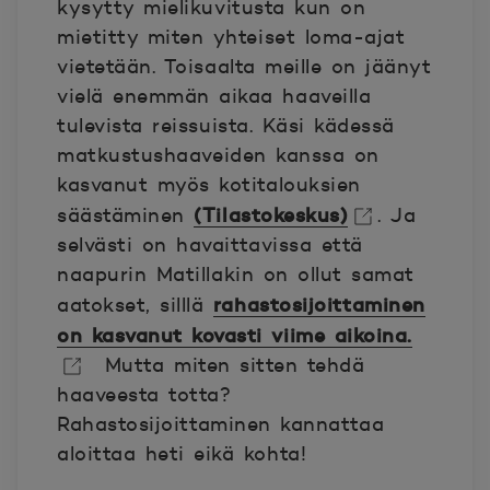
kysytty mielikuvitusta kun on
mietitty miten yhteiset loma-ajat
vietetään. Toisaalta meille on jäänyt
vielä enemmän aikaa haaveilla
tulevista reissuista. Käsi kädessä
matkustushaaveiden kanssa on
kasvanut myös kotitalouksien
(Tilastokeskus)
säästäminen
. Ja
selvästi on havaittavissa että
Avautuu uuteen ikkunaan.
naapurin Matillakin on ollut samat
rahastosijoittaminen
aatokset, silllä
on kasvanut kovasti viime aikoina.
Mutta miten sitten tehdä
Avautuu uuteen ikkunaan.
haaveesta totta?
Rahastosijoittaminen kannattaa
aloittaa heti eikä kohta!