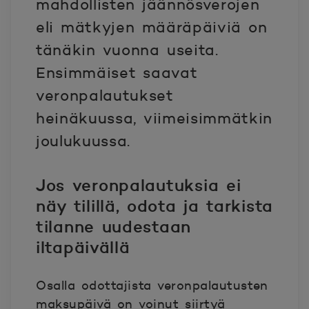
mahdollisten jäännösverojen
eli mätkyjen määräpäiviä on
tänäkin vuonna useita.
Ensimmäiset saavat
veronpalautukset
heinäkuussa, viimeisimmätkin
joulukuussa.
Jos veronpalautuksia ei
näy tilillä, odota ja tarkista
tilanne uudestaan
iltapäivällä
Osalla odottajista veronpalautusten
maksupäivä on voinut siirtyä