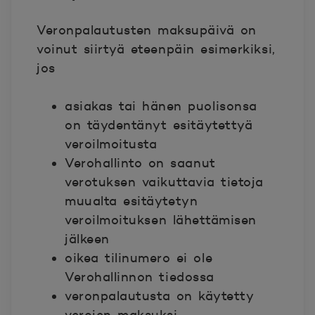
Veronpalautusten maksupäivä on
voinut siirtyä eteenpäin esimerkiksi,
jos
asiakas tai hänen puolisonsa
on täydentänyt esitäytettyä
veroilmoitusta
Verohallinto on saanut
verotuksen vaikuttavia tietoja
muualta esitäytetyn
veroilmoituksen lähettämisen
jälkeen
oikea tilinumero ei ole
Verohallinnon tiedossa
veronpalautusta on käytetty