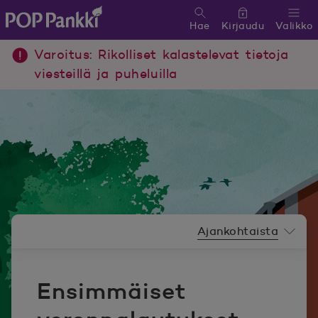
Hae
Kirjaudu
Valikko
POP Pankki, etusivulle
Varoitus: Rikolliset kalastelevat tietoja
viesteillä ja puheluilla
Uutishuoneen valikko
Ajankohtaista
Ensimmäiset