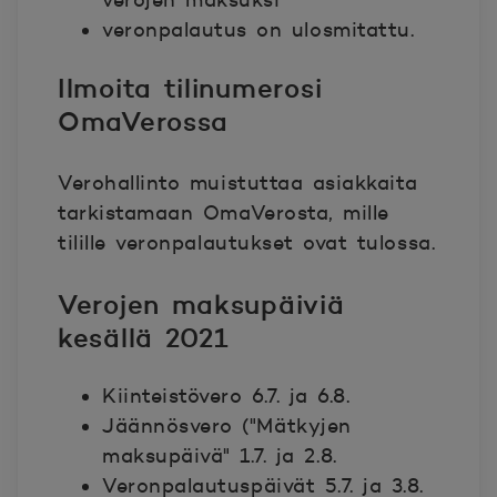
verojen maksuksi
veronpalautus on ulosmitattu.
Ilmoita tilinumerosi
OmaVerossa
Verohallinto muistuttaa asiakkaita
tarkistamaan OmaVerosta, mille
tilille veronpalautukset ovat tulossa.
Verojen maksupäiviä
kesällä 2021
Kiinteistövero 6.7. ja 6.8.
Jäännösvero ("Mätkyjen
maksupäivä" 1.7. ja 2.8.
Veronpalautuspäivät 5.7. ja 3.8.