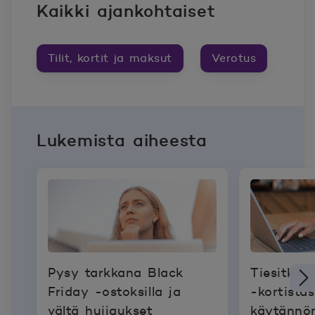
Kaikki ajankohtaiset
Tilit, kortit ja maksut
Verotus
Lukemista aiheesta
Pysy tarkkana Black
Tiesitkö
Friday -ostoksilla ja
-kortistasi
vältä huijaukset
käytännön