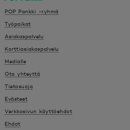
POP Pankki, etusivulle
POP Pankki -ryhmä
Työpaikat
Asiakaspalvelu
Korttiasiakaspalvelu
Medialle
Ota yhteyttä
Tietosuoja
Evästeet
Verkkosivun käyttöehdot
Ehdot