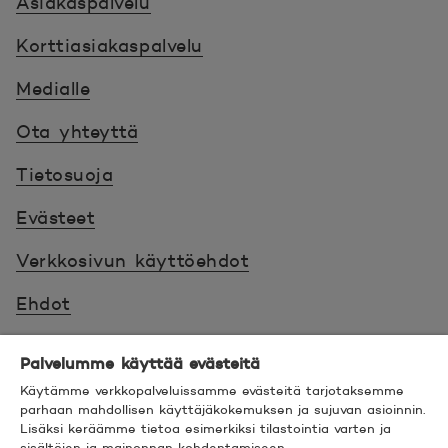
Asiakaspalvelu
Korttiasiakaspalvelu
Medialle
Ota yhteyttä
Tietosuoja
Evästeet
Verkkosivun käyttöehdot
Ehdot
Turvallinen asiointi
Palvelumme käyttää evästeitä
Saavutettavuus
Käytämme verkkopalveluissamme evästeitä tarjotaksemme
parhaan mahdollisen käyttäjäkokemuksen ja sujuvan asioinnin.
Lisäksi keräämme tietoa esimerkiksi tilastointia varten ja
Hyödyllistä tietää
sisältöjen ja mainonnan kohdentamiseen.