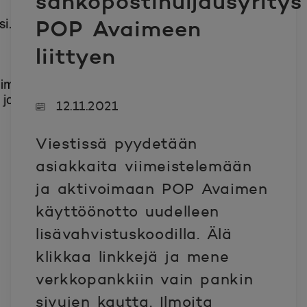
sähköpostihuijausyritys
POP Avaimeen
liittyen
12.11.2021
Viestissä pyydetään
asiakkaita viimeistelemään
ja aktivoimaan POP Avaimen
käyttöönotto uudelleen
lisävahvistuskoodilla. Älä
klikkaa linkkejä ja mene
verkkopankkiin vain pankin
sivujen kautta. Ilmoita