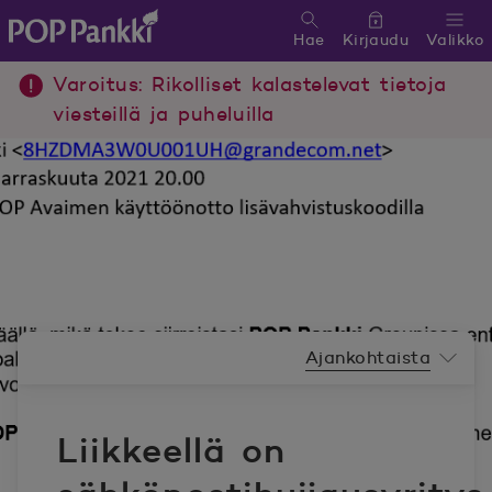
Hae
Kirjaudu
Valikko
POP Pankki, etusivulle
Varoitus: Rikolliset kalastelevat tietoja
viesteillä ja puheluilla
Uutishuoneen valikko
Ajankohtaista
Liikkeellä on