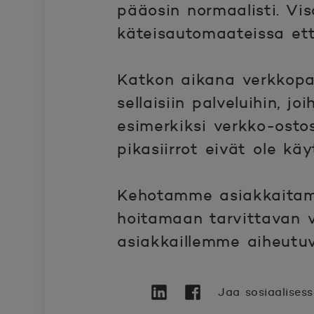
pääosin normaalisti. Vi
käteisautomaateissa et
Katkon aikana verkkopan
sellaisiin palveluihin, 
esimerkiksi verkko-ost
pikasiirrot eivät ole kä
Kehotamme asiakkaitamm
hoitamaan tarvittavan 
asiakkaillemme aiheutuv
Jaa sosiaalises
Twitter
Avautuu uuteen ikkunaan.
Linkedin
Avautuu uuteen ikkunaa
Facebook
Avautuu uuteen ikk