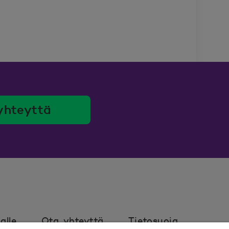
yhteyttä
alle
Ota yhteyttä
Tietosuoja