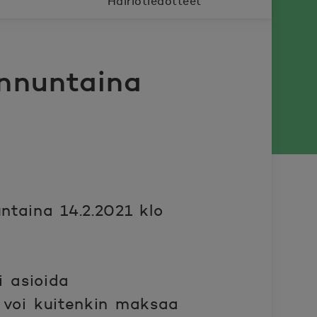
Häiriötiedotteet
unnuntaina
ntaina 14.2.2021 klo
i asioida
a voi kuitenkin maksaa