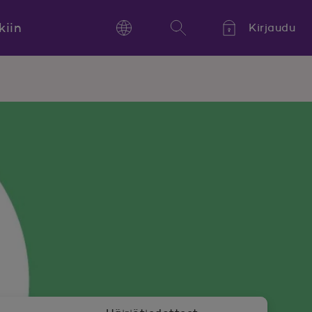
kiin
Kirjaudu
Language
Hae
Kieli,
Språk,
Language