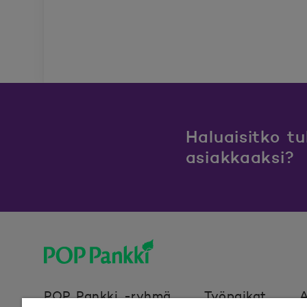
Haluaisitko t
asiakkaaksi?
POP Pankki, etusivulle
POP Pankki -ryhmä
Työpaikat
A