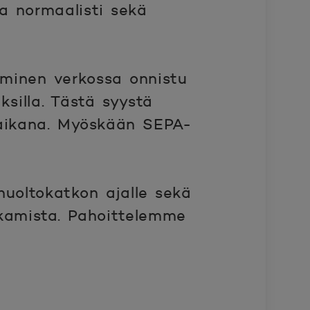
na normaalisti sekä
uminen verkossa onnistu
ksilla. Tästä syystä
 aikana. Myöskään SEPA-
uoltokatkon ajalle sekä
kamista. Pahoittelemme