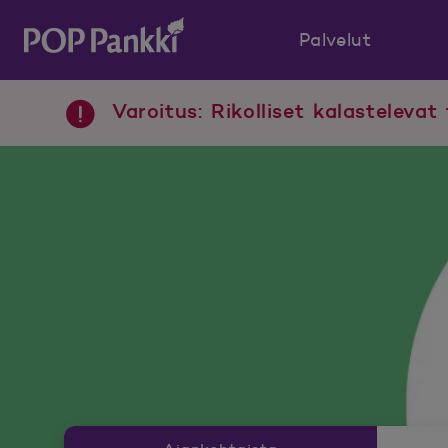
Palvelut
POP Pankki, etusivulle
Varoitus: Rikolliset kalastelevat 
Uutishuoneen valikko