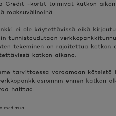
sa Credit -kortit toimivat katkon aika
tä maksuvälineinä.
kki ei ole käytettävissä eikä kirjaut
joihin tunnistaudutaan verkkopankkitunnu
osten tekeminen on rajoitettua katkon
ytettävissä katkon aikana.
e tarvittaessa varaamaan käteistä h
verkkopankkiasioinnin ennen katkon al
aa haittaa.
sa mediassa
n.
unaan.