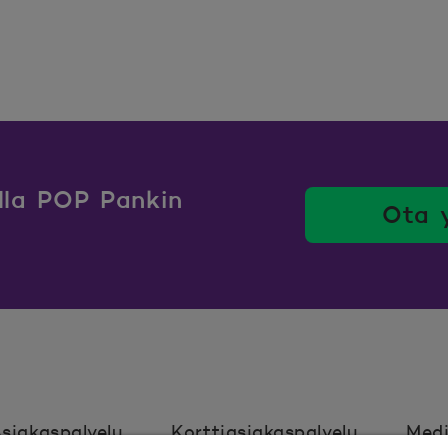
ulla POP Pankin
Ota 
siakaspalvelu
Korttiasiakaspalvelu
Medi