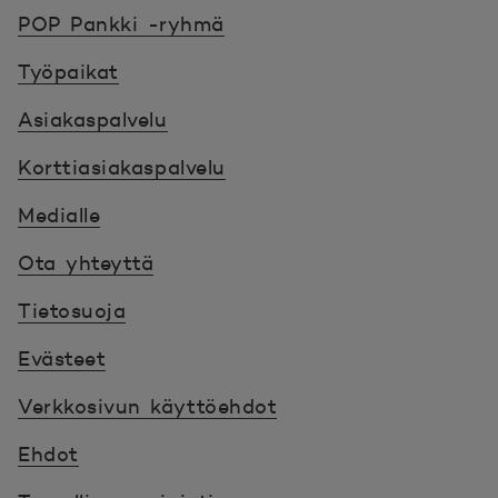
POP Pankki, etusivulle
POP Pankki -ryhmä
Työpaikat
Asiakaspalvelu
Korttiasiakaspalvelu
Medialle
Ota yhteyttä
Tietosuoja
Evästeet
Verkkosivun käyttöehdot
Ehdot