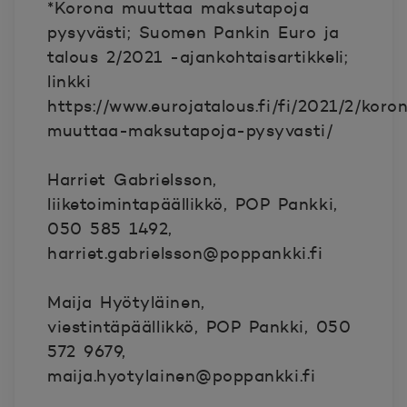
*Korona muuttaa maksutapoja
pysyvästi; Suomen Pankin Euro ja
talous 2/2021 -ajankohtaisartikkeli;
linkki
https://www.eurojatalous.fi/fi/2021/2/kor
muuttaa-maksutapoja-pysyvasti/
Harriet Gabrielsson,
liiketoimintapäällikkö, POP Pankki,
050 585 1492,
harriet.gabrielsson@poppankki.fi
Maija Hyötyläinen,
viestintäpäällikkö, POP Pankki, 050
572 9679,
maija.hyotylainen@poppankki.fi