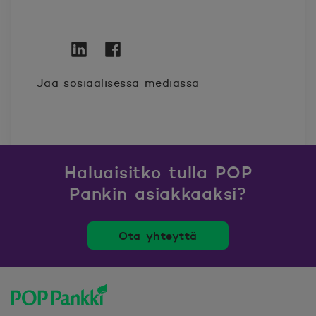
Twitter
Avautuu uuteen ikkunaan.
Linkedin
Avautuu uuteen ikkunaan.
Facebook
Avautuu uuteen ikkunaan.
Jaa sosiaalisessa mediassa
Haluaisitko tulla POP
Pankin asiakkaaksi?
Ota yhteyttä