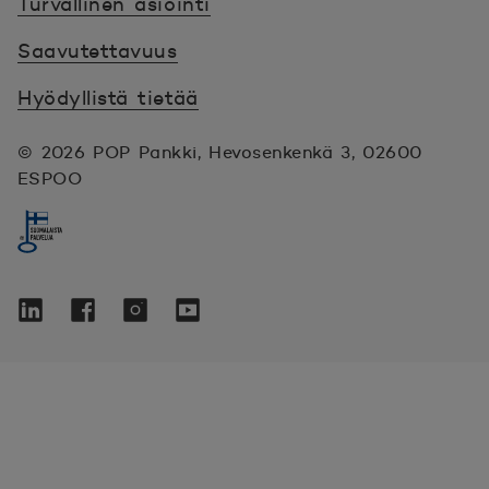
Turvallinen asiointi
Saavutettavuus
Hyödyllistä tietää
© 2026 POP Pankki,
Hevosenkenkä 3, 02600
ESPOO
Seuraa meitä sosiaalisessa mediassa
Linkedin
Avautuu uuteen ikkunaan.
Facebook
Avautuu uuteen ikkunaan.
Instagram
Avautuu uuteen ikkunaan.
YouTube
Avautuu uuteen ikkunaan.