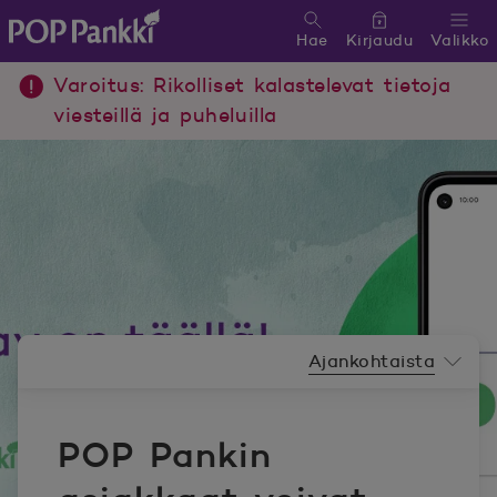
Hae
Kirjaudu
Valikko
POP Pankki, etusivulle
Varoitus: Rikolliset kalastelevat tietoja
viesteillä ja puheluilla
Uutishuoneen valikko
Ajankohtaista
POP Pankin