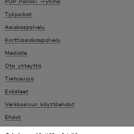
POP Pankki -ryhmä
Työpaikat
Asiakaspalvelu
Korttiasiakaspalvelu
Medialle
Ota yhteyttä
Tietosuoja
Evästeet
Verkkosivun käyttöehdot
Ehdot
Turvallinen asiointi