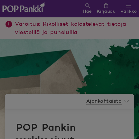
Hae
Kirjaudu
Valikko
POP Pankki, etusivulle
Varoitus: Rikolliset kalastelevat tietoja
viesteillä ja puheluilla
Uutishuoneen valikko
Ajankohtaista
POP Pankin