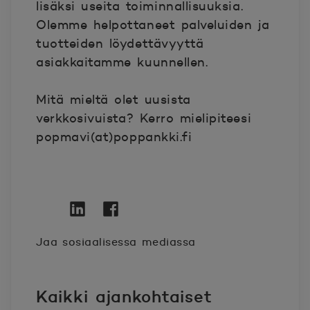
lisäksi useita toiminnallisuuksia.
Olemme helpottaneet palveluiden ja
tuotteiden löydettävyyttä
asiakkaitamme kuunnellen.
Mitä mieltä olet uusista
verkkosivuista? Kerro mielipiteesi
popmavi(at)poppankki.fi
Twitter
Avautuu uuteen ikkunaan.
Linkedin
Avautuu uuteen ikkunaan.
Facebook
Avautuu uuteen ikkunaan.
Jaa sosiaalisessa mediassa
Kaikki ajankohtaiset