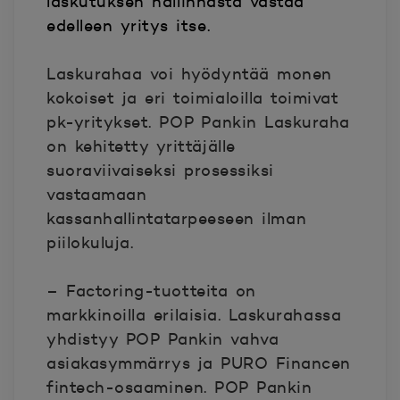
laskutuksen hallinnasta vastaa
edelleen yritys itse.
Laskurahaa voi hyödyntää monen
kokoiset ja eri toimialoilla toimivat
pk-yritykset. POP Pankin Laskuraha
on kehitetty yrittäjälle
suoraviivaiseksi prosessiksi
vastaamaan
kassanhallintatarpeeseen ilman
piilokuluja.
– Factoring-tuotteita on
markkinoilla erilaisia. Laskurahassa
yhdistyy POP Pankin vahva
asiakasymmärrys ja PURO Financen
fintech-osaaminen. POP Pankin