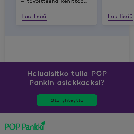
– tavoitteena kehittää
maatilojen
Lue lisää
Lue lisää
vastuullisuusraportointia
Haluaisitko tulla POP
Pankin asiakkaaksi?
Ota yhteyttä