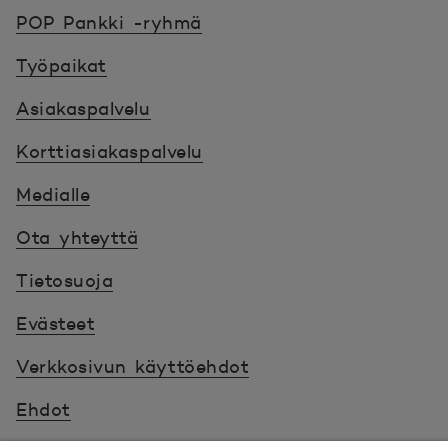
POP Pankki, etusivulle
POP Pankki -ryhmä
Työpaikat
Asiakaspalvelu
Korttiasiakaspalvelu
Medialle
Ota yhteyttä
Tietosuoja
Evästeet
Verkkosivun käyttöehdot
Ehdot