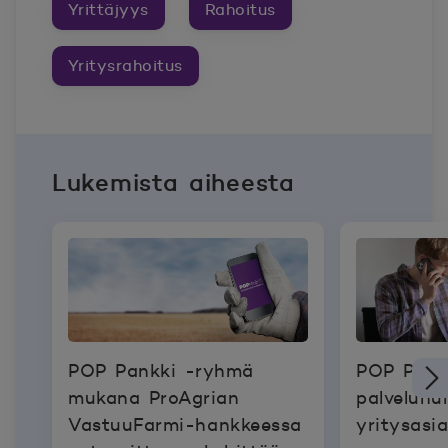
Yrittäjyys
Rahoitus
Yritysrahoitus
Lukemista aiheesta
POP Pankki -ryhmä
POP Pank
mukana ProAgrian
palvelunu
VastuuFarmi-hankkeessa
yritysasi