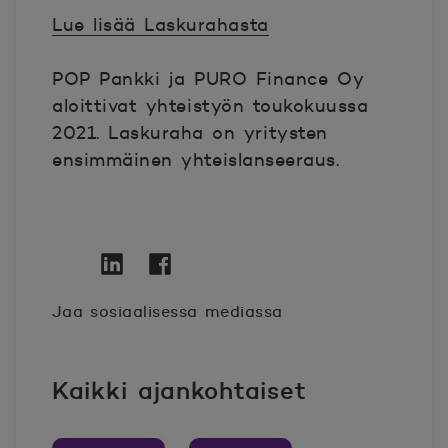
Lue lisää Laskurahasta
POP Pankki ja PURO Finance Oy
aloittivat yhteistyön toukokuussa
2021. Laskuraha on yritysten
ensimmäinen yhteislanseeraus.
Twitter
Avautuu uuteen ikkunaan.
Linkedin
Avautuu uuteen ikkunaan.
Facebook
Avautuu uuteen ikkunaan.
Jaa sosiaalisessa mediassa
Kaikki ajankohtaiset