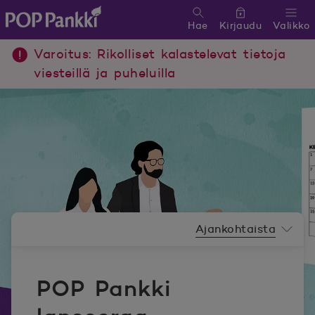
Hae
Kirjaudu
Valikko
POP Pankki, etusivulle
Varoitus: Rikolliset kalastelevat tietoja
viesteillä ja puheluilla
Uutishuoneen valikko
Ajankohtaista
POP Pankki