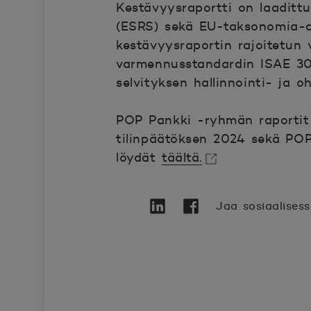
Kestävyysraportti on laadittu
(ESRS) sekä EU-taksonomia-a
kestävyysraportin rajoitetun 
varmennusstandardin ISAE 300
selvityksen hallinnointi- ja o
POP Pankki -ryhmän raportit
tilinpäätöksen 2024 sekä
POP 
löydät
täältä.
Avautuu uuteen ikkunaan.
Jaa sosiaalises
Twitter
Avautuu uuteen ikkunaan.
Linkedin
Avautuu uuteen ikkunaa
Facebook
Avautuu uuteen ikk