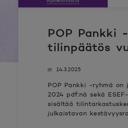
Ajankohtaista
POP Pankki -
tilinpäätös v
14.3.2025
POP Pankki -ryhmä on ju
2024 pdf:nä sekä ESEF-
sisältää tilintarkastus
julkaistavan kestävyysra