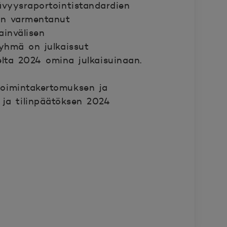
ävyysraportointistandardien
on varmentanut
ainvälisen
yhmä on julkaissut
delta 2024 omina julkaisuinaan.
oimintakertomuksen ja
ja tilinpäätöksen 2024