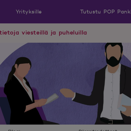
Yrityksille
Tutustu POP Pank
tietoja viesteillä ja puheluilla