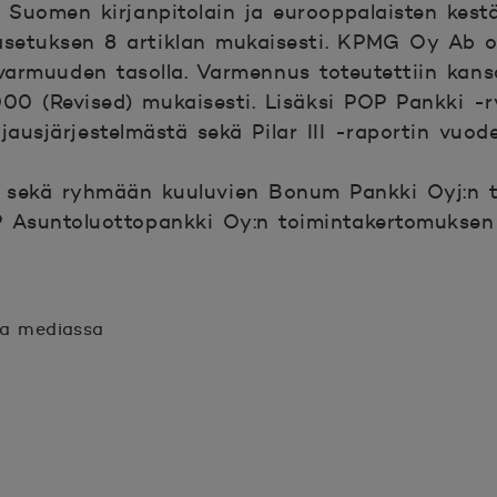
 Suomen kirjanpitolain ja eurooppalaisten kest
setuksen 8 artiklan mukaisesti. KPMG Oy Ab 
varmuuden tasolla. Varmennus toteutettiin kans
0 (Revised) mukaisesti. Lisäksi POP Pankki -r
hjausjärjestelmästä sekä Pilar III -raportin vuo
 sekä ryhmään kuuluvien Bonum Pankki Oyj:n t
Asuntoluottopankki Oy:n toimintakertomuksen 
sa mediassa
n.
unaan.