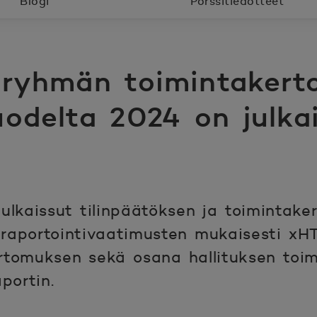
Blogi
Pörssitiedotteet
ryhmän toimintakert
uodelta 2024 on julka
lkaissut tilinpäätöksen ja toimintak
raportointivaatimusten mukaisesti xHT
kertomuksen sekä osana hallituksen toi
portin.