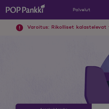
Palvelut
POP Pankki, etusivulle
Varoitus: Rikolliset kalastelevat 
Uutishuoneen valikko