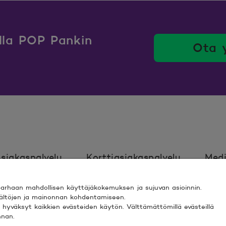
ulla POP Pankin
Ota 
siakaspalvelu
Korttiasiakaspalvelu
Medi
rhaan mahdollisen käyttäjäkokemuksen ja sujuvan asioinnin.
Ehdot
Turvallinen asiointi
Saavutett
isältöjen ja mainonnan kohdentamiseen.
ki” hyväksyt kaikkien evästeiden käytön. Välttämättömillä evästeillä
nnan.
 ESPOO