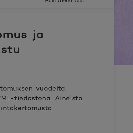
Häiriötiedotteet
omus ja
istu
ertomuksen vuodelta
ML-tiedostona. Aineisto
mintakertomusta