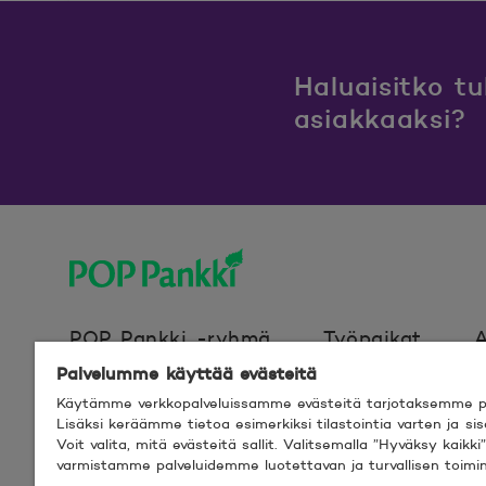
Haluaisitko t
asiakkaaksi?
POP Pankki, etusivulle
POP Pankki -ryhmä
Työpaikat
A
Palvelumme käyttää evästeitä
Käytämme verkkopalveluissamme evästeitä tarjotaksemme pa
Evästeet
Verkkosivun käyttöehdot
Lisäksi keräämme tietoa esimerkiksi tilastointia varten ja s
Voit valita, mitä evästeitä sallit. Valitsemalla ”Hyväksy kaik
varmistamme palveluidemme luotettavan ja turvallisen toimi
© 2026 POP Pankki,
Hevosenkenkä 3, 02600