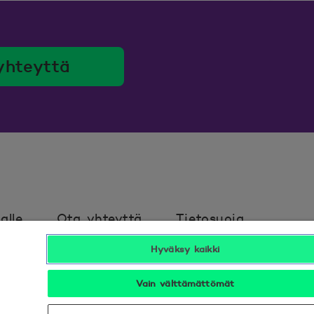
yhteyttä
alle
Ota yhteyttä
Tietosuoja
Hyväksy kaikki
avuus
Hyödyllistä tietää
Vain välttämättömät
Seuraa meitä sosiaalisessa mediassa