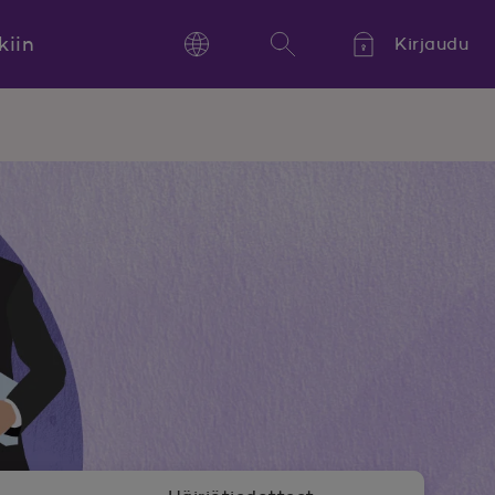
kiin
Kirjaudu
Language
Hae
Kieli,
Språk,
Language