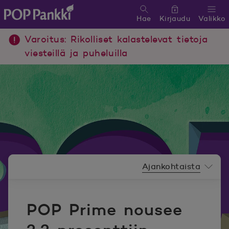
Hae
Kirjaudu
Valikko
POP Pankki, etusivulle
Varoitus: Rikolliset kalastelevat tietoja
viesteillä ja puheluilla
Uutishuoneen valikko
Ajankohtaista
POP Prime nousee