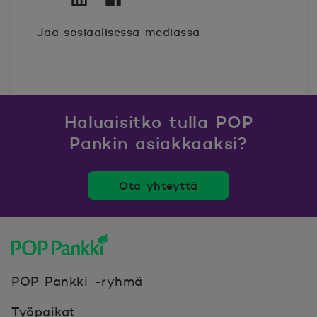
Twitter
Avautuu uuteen ikkunaan.
Linkedin
Avautuu uuteen ikkunaan.
Facebook
Avautuu uuteen ikkunaan.
Jaa sosiaalisessa mediassa
Haluaisitko tulla POP
Pankin asiakkaaksi?
Ota yhteyttä
POP Pankki, etusivulle
POP Pankki -ryhmä
Työpaikat