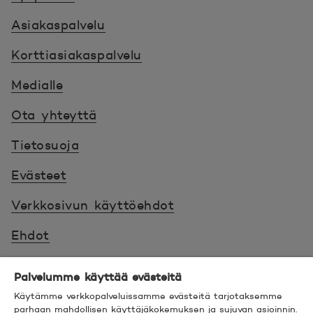
Asiakaspalvelu
Korttiasiakaspalvelu
Medialle
Ota yhteyttä
Tietosuoja
Evästeet
Verkkosivun käyttöehdot
Ehdot
Turvallinen asiointi
Palvelumme käyttää evästeitä
Saavutettavuus
Käytämme verkkopalveluissamme evästeitä tarjotaksemme
parhaan mahdollisen käyttäjäkokemuksen ja sujuvan asioinnin.