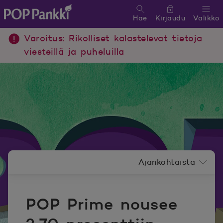
Hae
Kirjaudu
Valikko
POP Pankki, etusivulle
Varoitus: Rikolliset kalastelevat tietoja
viesteillä ja puheluilla
Uutishuoneen valikko
Ajankohtaista
POP Prime nousee