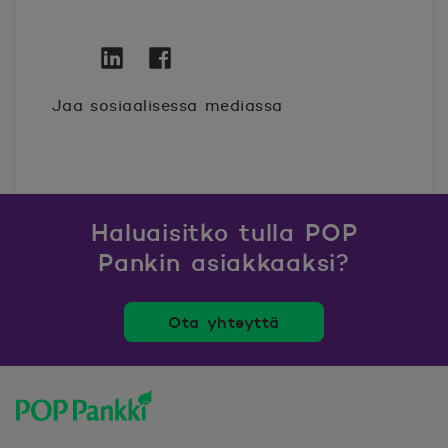
Twitter
Avautuu uuteen ikkunaan.
Linkedin
Avautuu uuteen ikkunaan.
Facebook
Avautuu uuteen ikkunaan.
Jaa sosiaalisessa mediassa
Haluaisitko tulla POP
Pankin asiakkaaksi?
Ota yhteyttä
POP Pankki, etusivulle