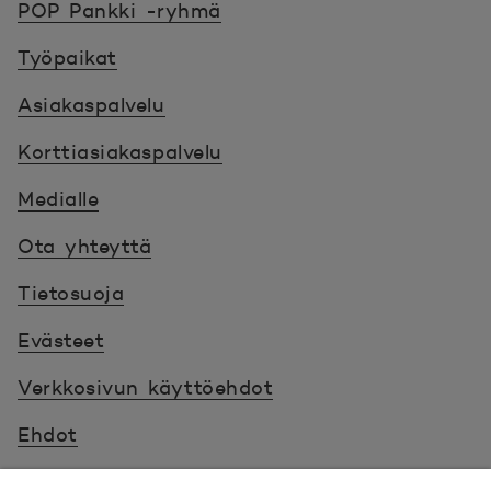
POP Pankki -ryhmä
Työpaikat
Asiakaspalvelu
Korttiasiakaspalvelu
Medialle
Ota yhteyttä
Tietosuoja
Evästeet
Verkkosivun käyttöehdot
Ehdot
Turvallinen asiointi