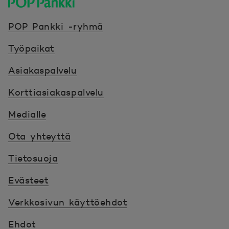
POP Pankki, etusivulle
POP Pankki -ryhmä
Työpaikat
Asiakaspalvelu
Korttiasiakaspalvelu
Medialle
Ota yhteyttä
Tietosuoja
Evästeet
Verkkosivun käyttöehdot
Ehdot