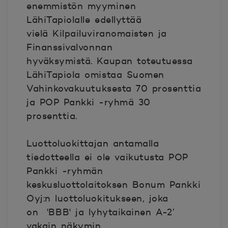
enemmistön myyminen
LähiTapiolalle edellyttää
vielä Kilpailuviranomaisten ja
Finanssivalvonnan
hyväksymistä. Kaupan toteutuessa
LähiTapiola omistaa Suomen
Vahinkovakuutuksesta 70 prosenttia
ja POP Pankki -ryhmä 30
prosenttia.
Luottoluokittajan antamalla
tiedotteella ei ole vaikutusta POP
Pankki -ryhmän
keskusluottolaitoksen Bonum Pankki
Oyj:n luottoluokitukseen, joka
on 'BBB' ja lyhytaikainen A-2’
vakain näkymin.