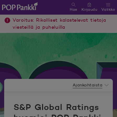
Hae
Kirjaudu
Valikko
POP Pankki, etusivulle
Varoitus: Rikolliset kalastelevat tietoja
viesteillä ja puheluilla
Uutishuoneen valikko
Ajankohtaista
S&P Global Ratings