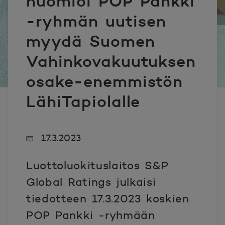
huomioi POP Pankki
-ryhmän uutisen
myydä Suomen
Vahinkovakuutuksen
osake-enemmistön
LähiTapiolalle
17.3.2023
Luottoluokituslaitos S&P
Global Ratings julkaisi
tiedotteen 17.3.2023 koskien
POP Pankki -ryhmään