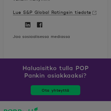
Lue S&P Global Ratingsin tiedote
Avautuu uuteen ikkunaan.
Twitter
Avautuu uuteen ikkunaan.
Linkedin
Avautuu uuteen ikkunaan.
Facebook
Avautuu uuteen ikkunaan.
Jaa sosiaalisessa mediassa
Haluaisitko tulla POP
Pankin asiakkaaksi?
Ota yhteyttä