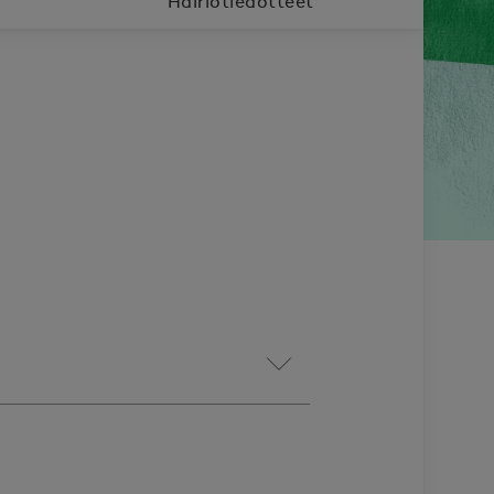
Häiriötiedotteet