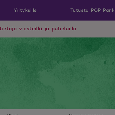
Yrityksille
Tutustu POP Pank
tietoja viesteillä ja puheluilla