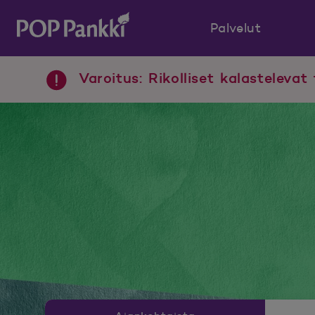
Palvelut
POP Pankki, etusivulle
Varoitus: Rikolliset kalastelevat 
Uutishuoneen valikko