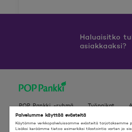
Haluaisitko t
asiakkaaksi?
POP Pankki, etusivulle
POP Pankki -ryhmä
Työpaikat
A
Palvelumme käyttää evästeitä
Käytämme verkkopalveluissamme evästeitä tarjotaksemme pa
Evästeet
Verkkosivun käyttöehdot
Lisäksi keräämme tietoa esimerkiksi tilastointia varten ja s