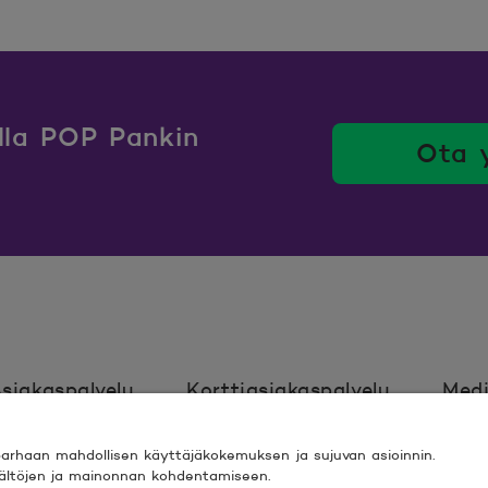
ulla POP Pankin
Ota 
siakaspalvelu
Korttiasiakaspalvelu
Medi
rhaan mahdollisen käyttäjäkokemuksen ja sujuvan asioinnin.
Ehdot
Turvallinen asiointi
Saavutett
isältöjen ja mainonnan kohdentamiseen.