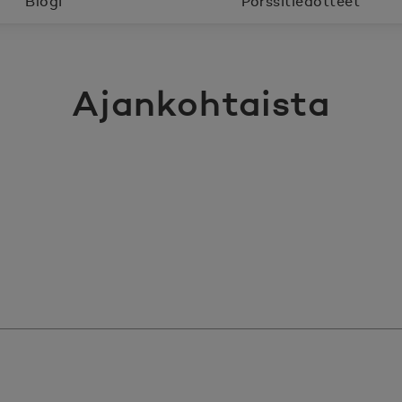
Blogi
Pörssitiedotteet
Ajankohtaista