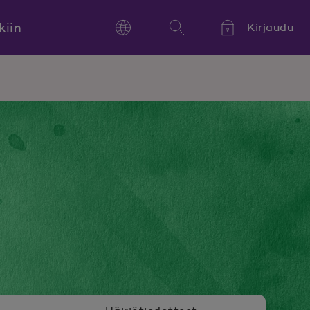
kiin
Kirjaudu
Language
Hae
Kieli,
Språk,
Language