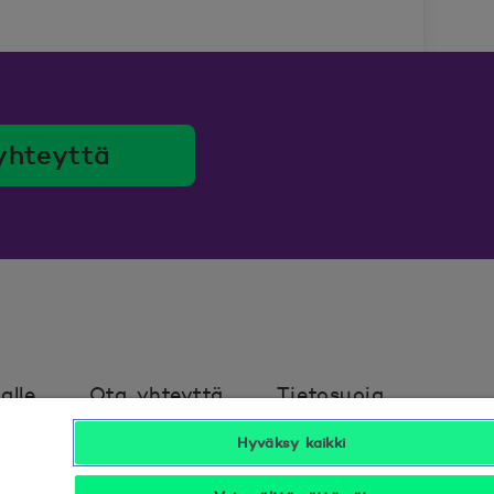
yhteyttä
alle
Ota yhteyttä
Tietosuoja
Hyväksy kaikki
avuus
Hyödyllistä tietää