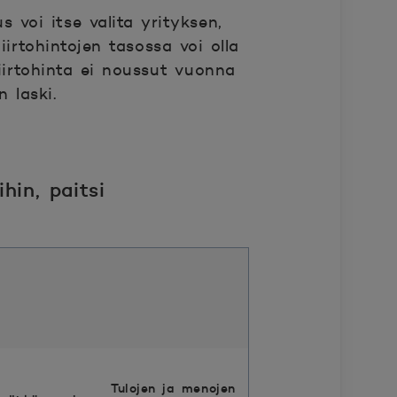
 voi itse valita yrityksen,
irtohintojen tasossa voi olla
siirtohinta ei noussut vuonna
 laski.
hin, paitsi
Tulojen ja menojen