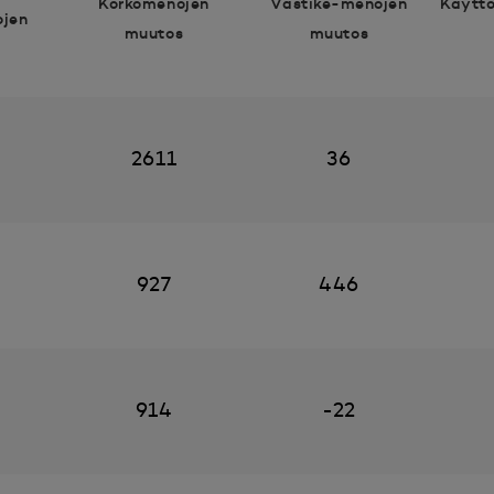
Korkomenojen
Vastike-menojen
Käytt
ojen
muutos
muutos
2611
36
927
446
914
-22