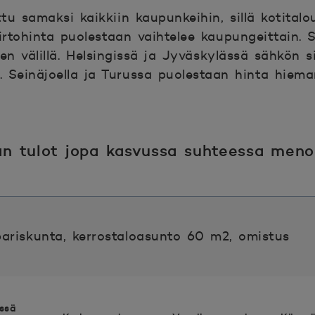
 samaksi kaikkiin kaupunkeihin, sillä kotitalous
rtohinta puolestaan vaihtelee kaupungeittain. Si
en välillä. Helsingissä ja Jyväskylässä sähkön 
Seinäjoella ja Turussa puolestaan hinta hieman
an tulot jopa kasvussa suhteessa menoi
pariskunta, kerrostaloasunto 60 m2, omistus
ssä