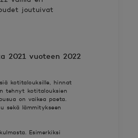
oudet joutuivat
sta 2021 vuoteen 2022
iä kotitalouksille, hinnat
 tehnyt kotitalouksien
nousua on vaikea paeta.
usu sekä lämmitykseen
kulmasta. Esimerkiksi