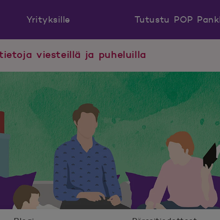
Yrityksille
Tutustu POP Pank
tietoja viesteillä ja puheluilla