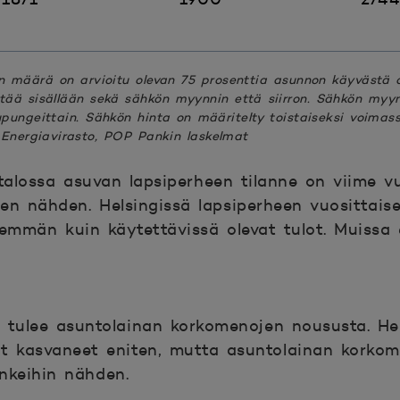
n määrä on arvioitu olevan 75 prosenttia asunnon käyvästä 
ää sisällään sekä sähkön myynnin että siirron. Sähkön myynt
aupungeittain. Sähkön hinta on määritelty toistaiseksi voima
 Energiavirasto, POP Pankin laskelmat
alossa asuvan lapsiperheen tilanne on viime 
een nähden. Helsingissä lapsiperheen vuosittais
emmän kuin käytettävissä olevat tulot. Muissa 
e tulee asuntolainan korkomenojen noususta. Hel
at kasvaneet eniten, mutta asuntolainan korkom
nkeihin nähden.