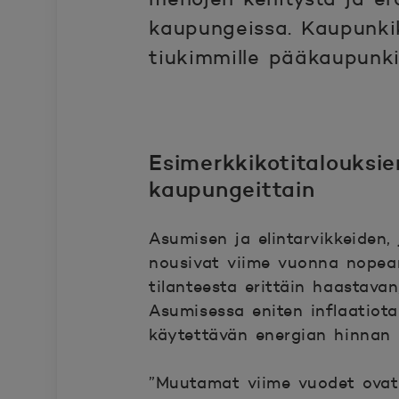
kaupungeissa. Kaupunkik
tiukimmille pääkaupunki
Esimerkkikotitalouksi
kaupungeittain
Asumisen ja elintarvikkeiden, 
nousivat viime vuonna nopeam
tilanteesta erittäin haastava
Asumisessa eniten inflaatiot
käytettävän energian hinnan 
”Muutamat viime vuodet ovat o