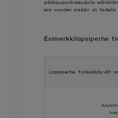
pääkaupunkiseudulla sähköläm
ero vuoden sisään oli todell
Esimerkkilapsiperhe tiu
Lapsiperhe, työssäkäyvät v
Käytettä
tulo