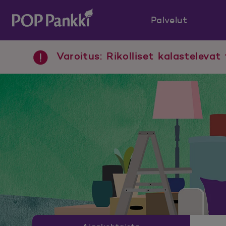
Palvelut
POP Pankki, etusivulle
Varoitus: Rikolliset kalastelevat 
Uutishuoneen valikko