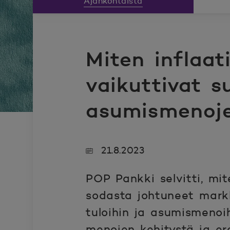
Ajankohtaista
Miten inflaat
vaikuttivat s
asumismenoje
21.8.2023
POP Pankki selvitti, mi
sodasta johtuneet markk
tuloihin ja asumismenoih
menojen kehitystä ja ero