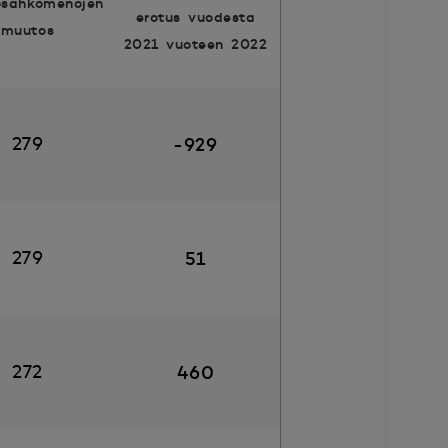
ösähkömenojen
erotus vuodesta
muutos
2021 vuoteen 2022
279
-929
279
51
272
460