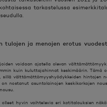
ohtaisessa tarkastelussa esimerkkital
seudulla.
en tulojen ja menojen erotus vuode
joiden voidaan ajatella olevan välttämättömyyks
min kuin kuluttajahinnat keskimäärin. Tämä on
n, sillä välttämättömyyshyödykkeiden hintojen 
a on nostanut asuntolainojen keskikorkojen no
nousu.
lleet hyvin vaihtelevia eri kotitalouksien näkö