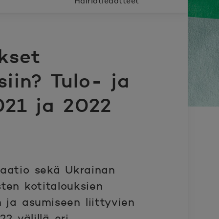
Häiriötiedotteet
kset
siin? Tulo- ja
021 ja 2022
flaatio sekä Ukrainan
ten kotitalouksien
n ja asumiseen liittyvien
2 välillä eri