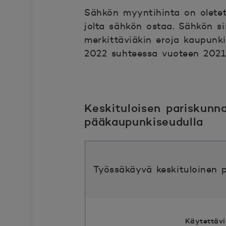
Sähkön myyntihinta on oletettu
jolta sähkön ostaa. Sähkön sii
merkittäviäkin eroja kaupunki
2022 suhteessa vuoteen 2021. 
Keskituloisen pariskunn
pääkaupunkiseudulla
Työssäkäyvä keskituloinen 
Käytettävi