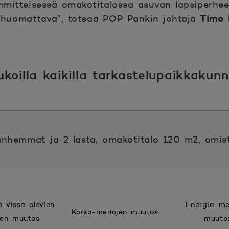
mitteisessä omakotitalossa asuvan lapsiperhee
Timo 
a huomattava”, toteaa POP Pankin johtaja
koilla kaikilla tarkastelupaikkakunni
anhemmat ja 2 lasta, omakotitalo 120 m2, omis
-vissä olevien
Energia-me
Korko-menojen muutos
jen muutos
muuto