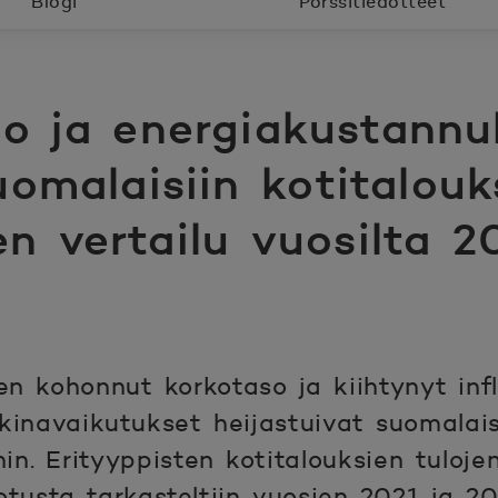
Blogi
Pörssitiedotteet
io ja energiakustannu
uomalaisiin kotitalouk
n vertailu vuosilta 2
ten kohonnut korkotaso ja kiihtynyt in
inavaikutukset heijastuivat suomalais
in. Erityyppisten kotitalouksien tuloje
tusta tarkasteltiin vuosien 2021 ja 202