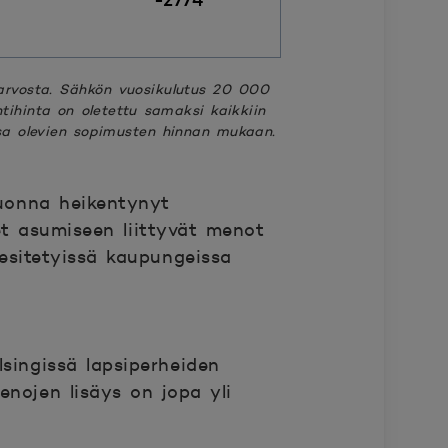
arvosta. Sähkön vuosikulutus 20 000
ihinta on oletettu samaksi kaikkiin
ssa olevien sopimusten hinnan mukaan.
vuonna heikentynyt
et asumiseen liittyvät menot
esitetyissä kaupungeissa
singissä lapsiperheiden
enojen lisäys on jopa yli