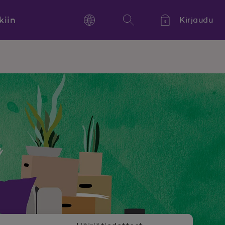
kiin
Kirjaudu
Language
Hae
Kieli,
Språk,
Language