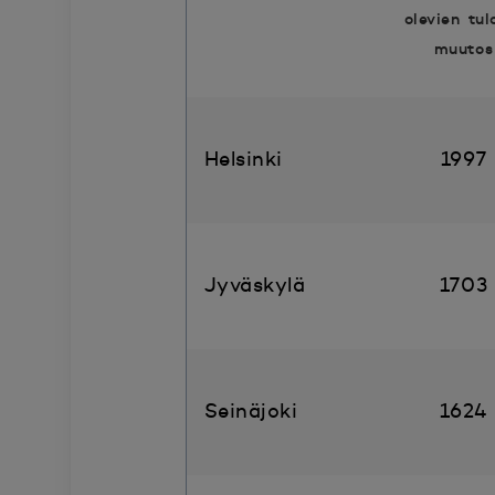
olevien tul
muutos
Helsinki
1997
Jyväskylä
1703
Seinäjoki
1624