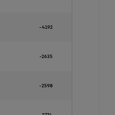
-4192
-2635
-2598
4
-2774