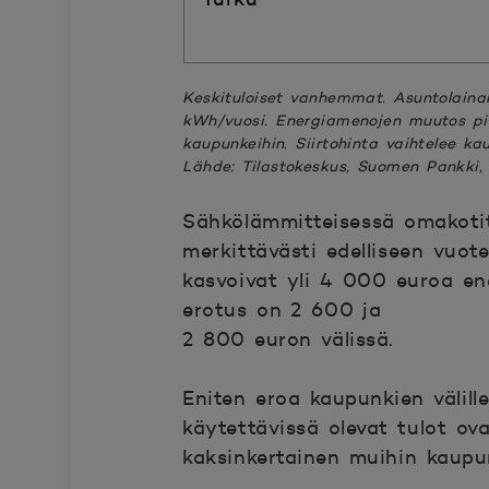
Keskituloiset vanhemmat. Asuntolaina
kWh/vuosi. Energiamenojen muutos pit
kaupunkeihin. Siirtohinta vaihtelee k
Lähde: Tilastokeskus, Suomen Pankki,
Sähkölämmitteisessä omakotit
merkittävästi edelliseen vuot
kasvoivat yli 4 000 euroa en
erotus on 2 600 ja
2 800 euron välissä.
Eniten eroa kaupunkien välill
käytettävissä olevat tulot ov
kaksinkertainen muihin kaupu