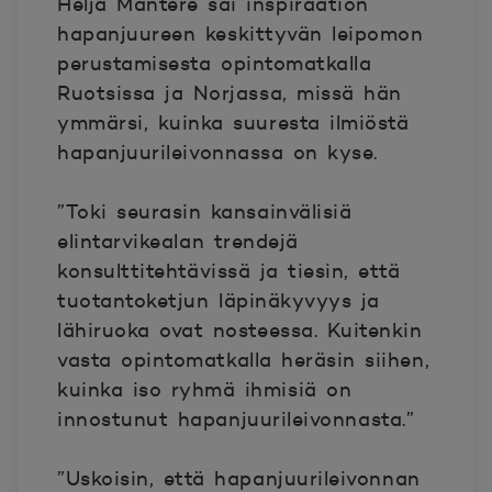
Heljä Mantere sai inspiraation
hapanjuureen keskittyvän leipomon
perustamisesta opintomatkalla
Ruotsissa ja Norjassa, missä hän
ymmärsi, kuinka suuresta ilmiöstä
hapanjuurileivonnassa on kyse.
”Toki seurasin kansainvälisiä
elintarvikealan trendejä
konsulttitehtävissä ja tiesin, että
tuotantoketjun läpinäkyvyys ja
lähiruoka ovat nosteessa. Kuitenkin
vasta opintomatkalla heräsin siihen,
kuinka iso ryhmä ihmisiä on
innostunut hapanjuurileivonnasta.”
”Uskoisin, että hapanjuurileivonnan