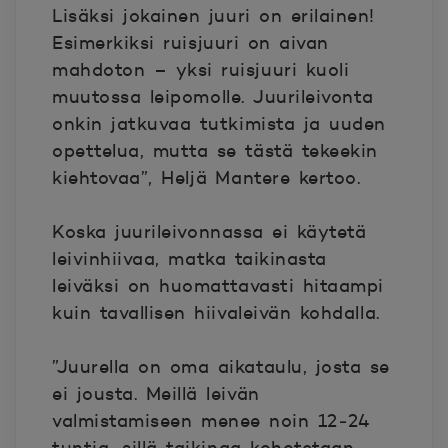
Lisäksi jokainen juuri on erilainen!
Esimerkiksi ruisjuuri on aivan
mahdoton – yksi ruisjuuri kuoli
muutossa leipomolle. Juurileivonta
onkin jatkuvaa tutkimista ja uuden
opettelua, mutta se tästä tekeekin
kiehtovaa”, Heljä Mantere kertoo.
Koska juurileivonnassa ei käytetä
leivinhiivaa, matka taikinasta
leiväksi on huomattavasti hitaampi
kuin tavallisen hiivaleivän kohdalla.
”Juurella on oma aikataulu, josta se
ei jousta. Meillä leivän
valmistamiseen menee noin 12‒24
tuntia, sillä taikinaa kohotetaan