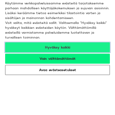
Ota yhteyttä
Käytämme verkkopalveluissamme evästeitä tarjotaksemme
parhaan mahdollisen käyttäjäkokemuksen ja sujuvan asioinnin.
Tietosuoja
Lisäksi keräämme tietoa esimerkiksi tilastointia varten ja
sisältöjen ja mainonnan kohdentamiseen.
Evästeet
Voit valita, mitä evästeitä sallit. Valitsemalla ”Hyväksy kaikki”
hyväksyt kaikkien evästeiden käytön. Välttämättömillä
evästeillä varmistamme palveluidemme luotettavan ja
Verkkosivun käyttöehdot
turvallisen toiminnan.
Ehdot
Hyväksy kaikki
Turvallinen asiointi
Vain välttämättömät
Saavutettavuus
Avaa evästeasetukset
Hyödyllistä tietää
© 2026 POP Pankki,
Hevosenkenkä 3, 02600
ESPOO