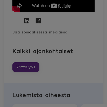
Twitter
Avautuu uuteen ikkunaan.
Linkedin
Avautuu uuteen ikkunaan.
Facebook
Avautuu uuteen ikkunaan.
Jaa sosiaalisessa mediassa
Kaikki ajankohtaiset
Yrittäjyys
Lukemista aiheesta