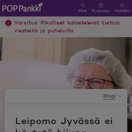
Hae
Kirjaudu
Valikko
POP Pankki, etusivulle
Varoitus: Rikolliset kalastelevat tietoja
viesteillä ja puheluilla
Uutishuoneen valikko
Blogi
Leipomo Jyvässä ei