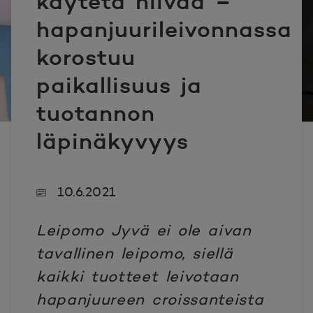
käytetä hiivaa –
hapanjuurileivonnassa
korostuu
paikallisuus ja
tuotannon
läpinäkyvyys
10.6.2021
Leipomo Jyvä ei ole aivan
tavallinen leipomo, siellä
kaikki tuotteet leivotaan
hapanjuureen croissanteista