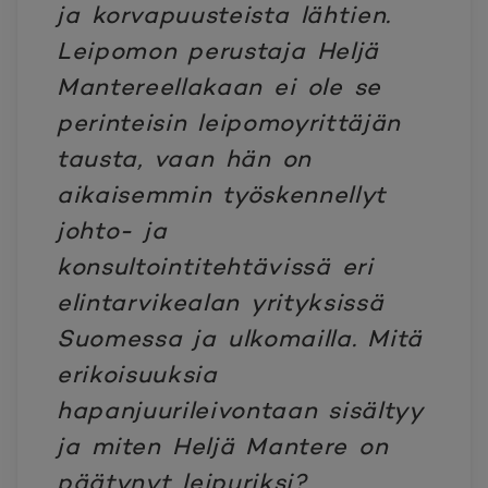
ja korvapuusteista lähtien.
Leipomon perustaja Heljä
Mantereellakaan ei ole se
perinteisin leipomoyrittäjän
tausta, vaan hän on
aikaisemmin työskennellyt
johto- ja
konsultointitehtävissä eri
elintarvikealan yrityksissä
Suomessa ja ulkomailla. Mitä
erikoisuuksia
hapanjuurileivontaan sisältyy
ja miten Heljä Mantere on
päätynyt leipuriksi?