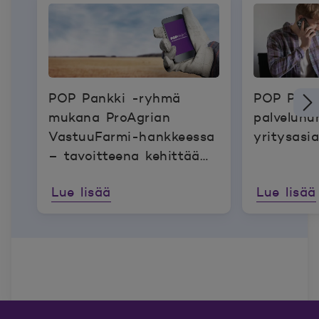
POP Pankki -ryhmä
POP Pank
mukana ProAgrian
palvelunu
VastuuFarmi-hankkeessa
yritysasi
– tavoitteena kehittää
maatilojen
Lue lisää
Lue lisää
vastuullisuusraportointia