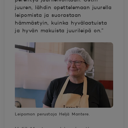
juuren, lähdin opettelemaan juurella
leipomista ja suorastaan
hämmästyin, kuinka hyvälaatuista
ja hyvän makuista juurileipä on.”
Leipomon perustaja Heljä Mantere.