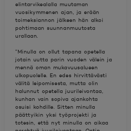
elintarvikealalla muutaman
vuosikymmenen ajan, ja erään
toimeksiannon jälkeen hän alkoi
pohtimaan suunnanmuutosta
urallaan.
”Minulla on ollut tapana opetella
jotain uutta parin vuoden välein ja
mennä oman mukavuusalueen
ulkopuolelle. En edes hirvittävästi
välitä leipomisesta, mutta olin
halunnut opetella juurileivontaa,
kunhan vain sopiva ajankohta
osuisi kohdille. Sitten minulla
päättyikin yksi työprojekti ja
totesin, että nyt minulla on aikaa
perehtyä juurileivontaan. Ostin