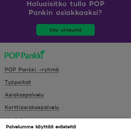
Haluaisitko tulla POP
Pankin asiakkaaksi?
Ota yhteyttä
POP Pankki, etusivulle
POP Pankki -ryhmä
Työpaikat
Asiakaspalvelu
Korttiasiakaspalvelu
Medialle
Palvelumme käyttää evästeitä