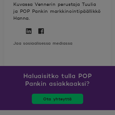
Kuvassa Vennerin perustaja Tuulia
ja POP Pankin markkinointipäällikkö
Hanna.
Twitter
Avautuu uuteen ikkunaan.
Linkedin
Avautuu uuteen ikkunaan.
Facebook
Avautuu uuteen ikkunaan.
Jaa sosiaalisessa mediassa
Haluaisitko tulla POP
Pankin asiakkaaksi?
Ota yhteyttä