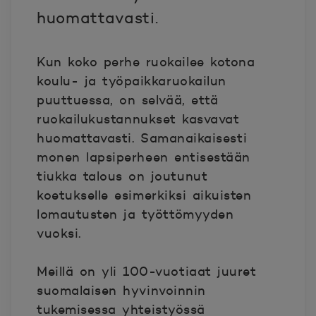
huomattavasti.
Kun koko perhe ruokailee kotona
koulu- ja työpaikkaruokailun
puuttuessa, on selvää, että
ruokailukustannukset kasvavat
huomattavasti. Samanaikaisesti
monen lapsiperheen entisestään
tiukka talous on joutunut
koetukselle esimerkiksi aikuisten
lomautusten ja työttömyyden
vuoksi.
Meillä on yli 100-vuotiaat juuret
suomalaisen hyvinvoinnin
tukemisessa yhteistyössä