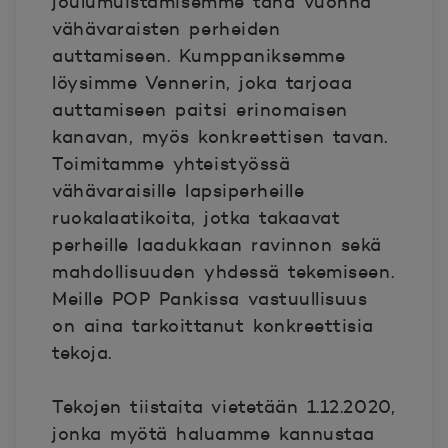
joulumuistamisemme tänä vuonna
vähävaraisten perheiden
auttamiseen. Kumppaniksemme
löysimme Vennerin, joka tarjoaa
auttamiseen paitsi erinomaisen
kanavan, myös konkreettisen tavan.
Toimitamme yhteistyössä
vähävaraisille lapsiperheille
ruokalaatikoita, jotka takaavat
perheille laadukkaan ravinnon sekä
mahdollisuuden yhdessä tekemiseen.
Meille POP Pankissa vastuullisuus
on aina tarkoittanut konkreettisia
tekoja.
Tekojen tiistaita vietetään 1.12.2020,
jonka myötä haluamme kannustaa