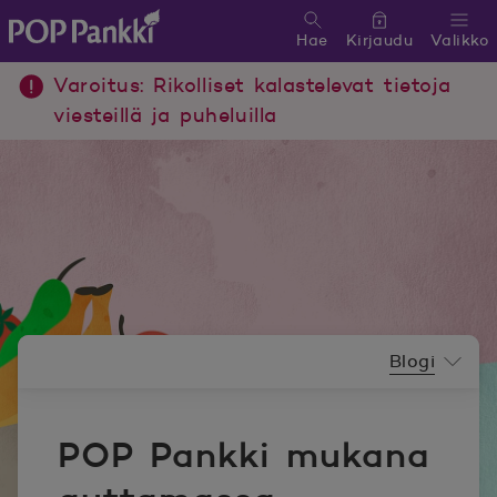
Hae
Kirjaudu
Valikko
POP Pankki, etusivulle
Varoitus: Rikolliset kalastelevat tietoja
viesteillä ja puheluilla
Uutishuoneen valikko
Blogi
POP Pankki mukana