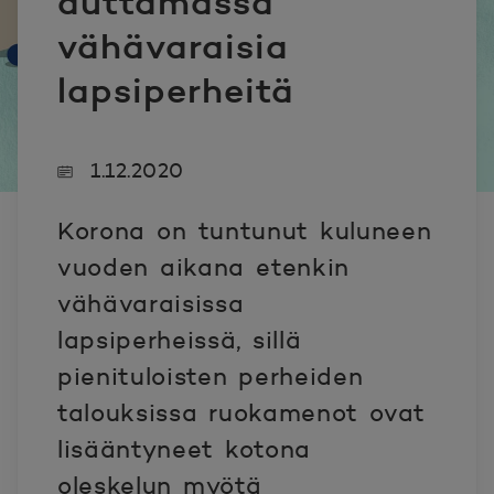
auttamassa
vähävaraisia
lapsiperheitä
1.12.2020
Korona on tuntunut kuluneen
vuoden aikana etenkin
vähävaraisissa
lapsiperheissä, sillä
pienituloisten perheiden
talouksissa ruokamenot ovat
lisääntyneet kotona
oleskelun myötä