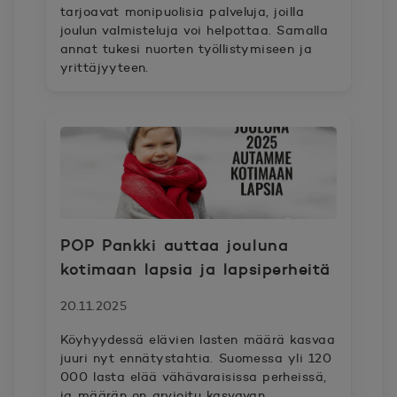
tarjoavat monipuolisia palveluja, joilla
joulun valmisteluja voi helpottaa. Samalla
annat tukesi nuorten työllistymiseen ja
yrittäjyyteen.
POP Pankki auttaa jouluna
kotimaan lapsia ja lapsiperheitä
20.11.2025
Köyhyydessä elävien lasten määrä kasvaa
juuri nyt ennätystahtia. Suomessa yli 120
000 lasta elää vähävaraisissa perheissä,
ja määrän on arvioitu kasvavan