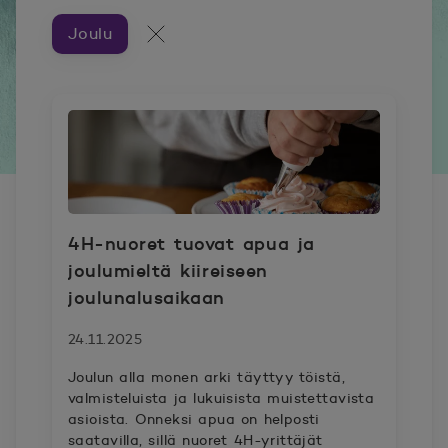
Joulu
Artikkeleita aiheesta ###
Kaikki artikkelit
4H-nuoret tuovat apua ja
joulumieltä kiireiseen
joulunalusaikaan
24.11.2025
Joulun alla monen arki täyttyy töistä,
valmisteluista ja lukuisista muistettavista
asioista. Onneksi apua on helposti
saatavilla, sillä nuoret 4H-yrittäjät