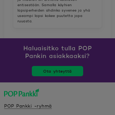
entisestään. Samalla köyhien
lapsiperheiden ahdinko syvenee ja yhä
useampi lapsi kokee puutetta jopa
ruuasta.
Haluaisitko tulla POP
Pankin asiakkaaksi?
Ota yhteyttä
POP Pankki, etusivulle
POP Pankki -ryhmä