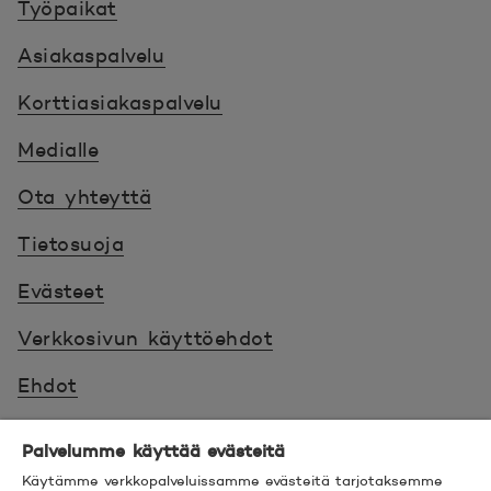
Työpaikat
Asiakaspalvelu
Korttiasiakaspalvelu
Medialle
Ota yhteyttä
Tietosuoja
Evästeet
Verkkosivun käyttöehdot
Ehdot
Turvallinen asiointi
Palvelumme käyttää evästeitä
Saavutettavuus
Käytämme verkkopalveluissamme evästeitä tarjotaksemme