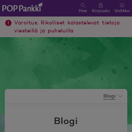
Hae
Kirjaudu
Valikko
POP Pankki, etusivulle
Varoitus: Rikolliset kalastelevat tietoja
viesteillä ja puheluilla
Uutishuoneen valikko
Blogi
Blogi