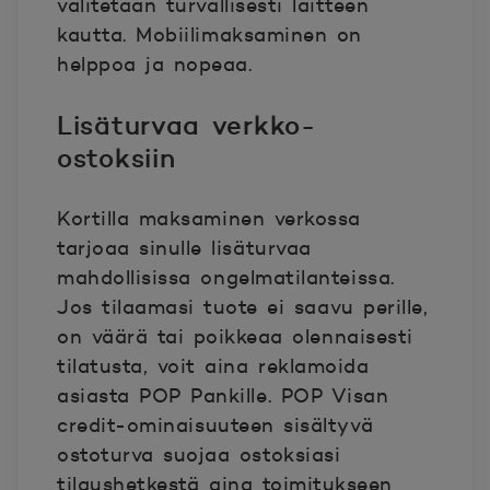
välitetään turvallisesti laitteen
kautta. Mobiilimaksaminen on
helppoa ja nopeaa.
Lisäturvaa verkko-
ostoksiin
Kortilla maksaminen verkossa
tarjoaa sinulle lisäturvaa
mahdollisissa ongelmatilanteissa.
Jos tilaamasi tuote ei saavu perille,
on väärä tai poikkeaa olennaisesti
tilatusta, voit aina reklamoida
asiasta POP Pankille. POP Visan
credit-ominaisuuteen sisältyvä
ostoturva suojaa ostoksiasi
tilaushetkestä aina toimitukseen