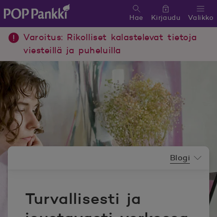
Hae
Kirjaudu
Valikko
POP Pankki, etusivulle
Varoitus: Rikolliset kalastelevat tietoja
viesteillä ja puheluilla
Uutishuoneen valikko
Blogi
Turvallisesti ja