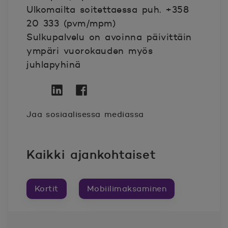
Ulkomailta soitettaessa puh. +358
20 333 (pvm/mpm)
Sulkupalvelu on avoinna päivittäin
ympäri vuorokauden myös
juhlapyhinä
Twitter
Avautuu uuteen ikkunaan.
Linkedin
Avautuu uuteen ikkunaan.
Facebook
Avautuu uuteen ikkunaan.
Jaa sosiaalisessa mediassa
Kaikki ajankohtaiset
Kortit
Mobiilimaksaminen