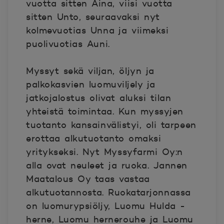
vuotta sitten Aina, viisi vuotta
sitten Unto, seuraavaksi nyt
kolmevuotias Unna ja viimeksi
puolivuotias Auni.
Myssyt sekä viljan, öljyn ja
palkokasvien luomuviljely ja
jatkojalostus olivat aluksi tilan
yhteistä toimintaa. Kun myssyjen
tuotanto kansainvälistyi, oli tarpeen
erottaa alkutuotanto omaksi
yritykseksi. Nyt Myssyfarmi Oy:n
alla ovat neuleet ja ruoka. Jannen
Maatalous Oy taas vastaa
alkutuotannosta. Ruokatarjonnassa
on luomurypsiöljy, Luomu Hulda -
herne, Luomu hernerouhe ja Luomu