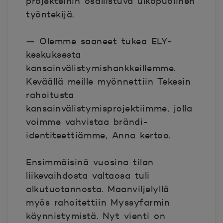
projekteihin osallistuva ulkopuolinen
työntekijä.
— Olemme saaneet tukea ELY-
keskuksesta
kansainvälistymishankkeillemme.
Keväällä meille myönnettiin Tekesin
rahoitusta
kansainvälistymisprojektiimme, jolla
voimme vahvistaa brändi-
identiteettiämme, Anna kertoo.
Ensimmäisinä vuosina tilan
liikevaihdosta valtaosa tuli
alkutuotannosta. Maanviljelyllä
myös rahoitettiin Myssyfarmin
käynnistymistä. Nyt vienti on