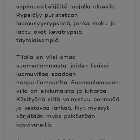
sopimusviljelijöitä laajalla alueella.
Rypsiöljy puristetaan
luomusyysrypsistä, jonka maku ja
laatu ovat kevätrypsiä
täyteläisempiä.
Tilalla on viisi omaa
suomenlammasta, joiden lisäksi
luomuvillaa saadaan
naapurilampurilta. Suomenlampaan
villa on silkkimäistä ja kiharaa.
Käsityönä siitä valmistuu pehmeää
ja kestävää lankaa. Nyt myssyt
värjätään myös pelkästään
kasviväreillä.