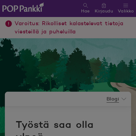
Hae
Kirjaudu
Valikko
POP Pankki, etusivulle
Varoitus: Rikolliset kalastelevat tietoja
viesteillä ja puheluilla
Uutishuoneen valikko
Blogi
Työstä saa olla