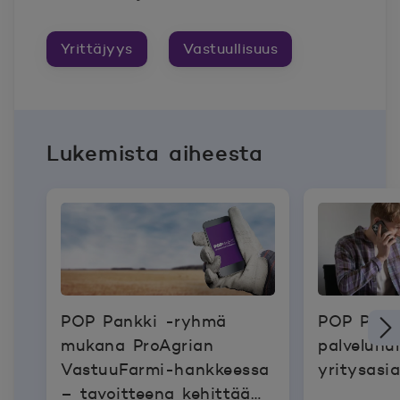
Yrittäjyys
Vastuullisuus
Lukemista aiheesta
POP Pankki -ryhmä
POP Pank
mukana ProAgrian
palvelunu
VastuuFarmi-hankkeessa
yritysasi
– tavoitteena kehittää