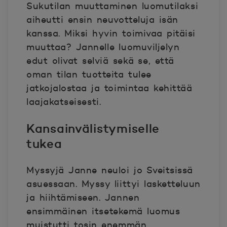
Sukutilan muuttaminen luomutilaksi
aiheutti ensin neuvotteluja isän
kanssa. Miksi hyvin toimivaa pitäisi
muuttaa? Jannelle luomuviljelyn
edut olivat selviä sekä se, että
oman tilan tuotteita tulee
jatkojalostaa ja toimintaa kehittää
laajakatseisesti.
Kansainvälistymiselle
tukea
Myssyjä Janne neuloi jo Sveitsissä
asuessaan. Myssy liittyi lasketteluun
ja hiihtämiseen. Jannen
ensimmäinen itsetekemä luomus
muistutti tosin enemmän