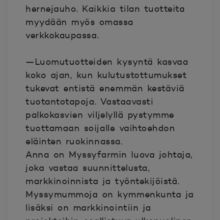
hernejauho. Kaikkia tilan tuotteita
myydään myös omassa
verkkokaupassa.
—Luomutuotteiden kysyntä kasvaa
koko ajan, kun kulutustottumukset
tukevat entistä enemmän kestäviä
tuotantotapoja. Vastaavasti
palkokasvien viljelyllä pystymme
tuottamaan soijalle vaihtoehdon
eläinten ruokinnassa.
Anna on Myssyfarmin luova johtaja,
joka vastaa suunnittelusta,
markkinoinnista ja työntekijöistä.
Myssymummoja on kymmenkunta ja
lisäksi on markkinointiin ja