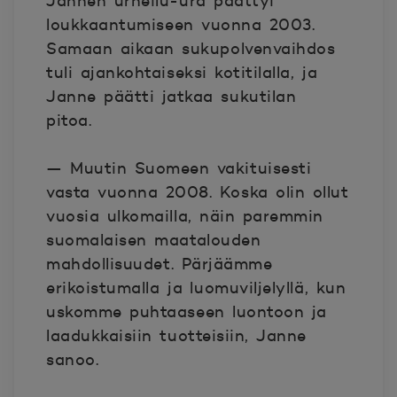
Jannen urheilu-ura päättyi
loukkaantumiseen vuonna 2003.
Samaan aikaan sukupolvenvaihdos
tuli ajankohtaiseksi kotitilalla, ja
Janne päätti jatkaa sukutilan
pitoa.
— Muutin Suomeen vakituisesti
vasta vuonna 2008. Koska olin ollut
vuosia ulkomailla, näin paremmin
suomalaisen maatalouden
mahdollisuudet. Pärjäämme
erikoistumalla ja luomuviljelyllä, kun
uskomme puhtaaseen luontoon ja
laadukkaisiin tuotteisiin, Janne
sanoo.