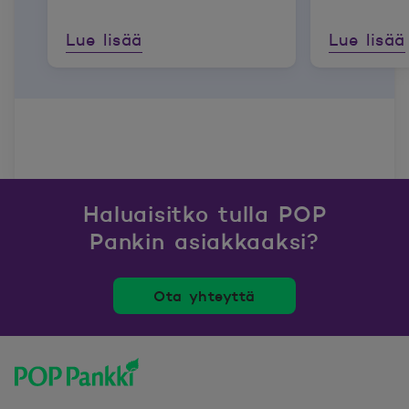
maatilojen
Lue lisää
Lue lisää
vastuullisuusraportointia
Haluaisitko tulla POP
Pankin asiakkaaksi?
Ota yhteyttä
POP Pankki, etusivulle