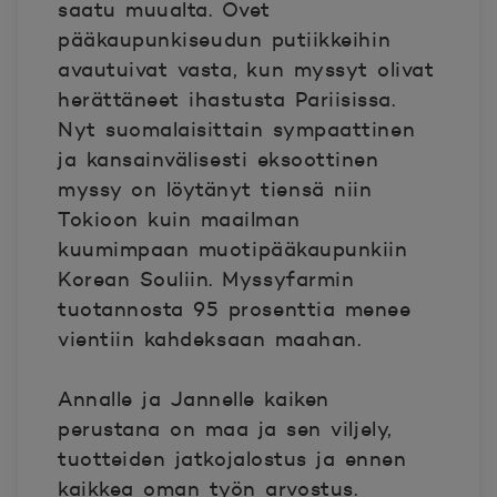
saatu muualta. Ovet
pääkaupunkiseudun putiikkeihin
avautuivat vasta, kun myssyt olivat
herättäneet ihastusta Pariisissa.
Nyt suomalaisittain sympaattinen
ja kansainvälisesti eksoottinen
myssy on löytänyt tiensä niin
Tokioon kuin maailman
kuumimpaan muotipääkaupunkiin
Korean Souliin. Myssyfarmin
tuotannosta 95 prosenttia menee
vientiin kahdeksaan maahan.
Annalle ja Jannelle kaiken
perustana on maa ja sen viljely,
tuotteiden jatkojalostus ja ennen
kaikkea oman työn arvostus.