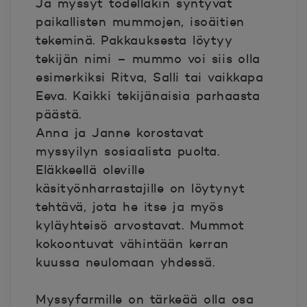
Ja myssyt todellakin syntyvät
paikallisten mummojen, isoäitien
tekeminä. Pakkauksesta löytyy
tekijän nimi – mummo voi siis olla
esimerkiksi Ritva, Salli tai vaikkapa
Eeva. Kaikki tekijänaisia parhaasta
päästä.
Anna ja Janne korostavat
myssyilyn sosiaalista puolta.
Eläkkeellä oleville
käsityönharrastajille on löytynyt
tehtävä, jota he itse ja myös
kyläyhteisö arvostavat. Mummot
kokoontuvat vähintään kerran
kuussa neulomaan yhdessä.
Myssyfarmille on tärkeää olla osa