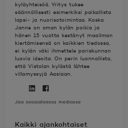
kyläyhteisöä. Yritys tukee
säännöllisesti esimerkiksi paikallista
lapsi- ja nuorisotoimintaa. Koska
Janne on oman kylän poikia ja
hänen 15 vuotta kestänyt maailman
kiertämisensä on kaikkien tiedossa,
ei kylän väki ihmettele pariskunnan
luovia ideoita. On perin luonnollista,
että Vistolan kylästä lähtee
villamyssyjä Aasiaan.
Twitter
Avautuu uuteen ikkunaan.
Linkedin
Avautuu uuteen ikkunaan.
Facebook
Avautuu uuteen ikkunaan.
Jaa sosiaalisessa mediassa
Kaikki ajankohtaiset