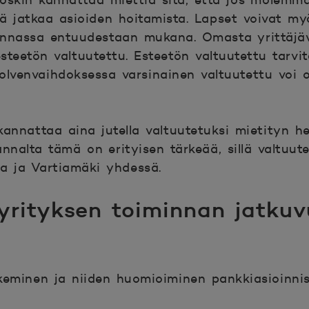
, joskin kannattaa miettiä sitä, että jos molem
yä jatkaa asioiden hoitamista. Lapset voivat myö
minnassa entuudestaan mukana. Omasta yrittäjä
esteetön valtuutettu. Esteetön valtuutettu tarvi
upolvenvaihdoksessa varsinainen valtuutettu voi 
annattaa aina jutella valtuutetuksi mietityn he
nnalta tämä on erityisen tärkeää, sillä valtuut
a ja Vartiamäki yhdessä.
 yrityksen toiminnan jatku
keminen ja niiden huomioiminen pankkiasioinn