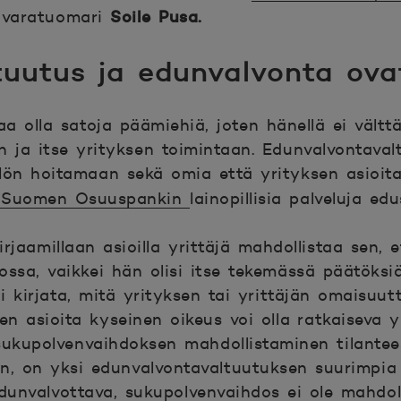
Soile Pusa.
, varatuomari
uutus ja edunvalvonta ova
taa olla satoja päämiehiä, joten hänellä ei vält
 ja itse yrityksen toimintaan. Edunvalvontavalt
lön hoitamaan sekä omia että yrityksen asioita
n Suomen Osuuspankin
lainopillisia palveluja e
rjaamillaan asioilla yrittäjä mahdollistaa sen
ssa, vaikkei hän olisi itse tekemässä päätöksiä
 kirjata, mitä yrityksen tai yrittäjän omaisuutt
en asioita kyseinen oikeus voi olla ratkaiseva
sukupolvenvaihdoksen mahdollistaminen tilanteess
in, on yksi edunvalvontavaltuutuksen suurimpia e
dunvalvottava, sukupolvenvaihdos ei ole mahdoll