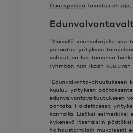
Osuuspankin
toimitusjohtaja
Edunvalvontavalt
”Yleisellä edunvalvojalla saat
paneutua yrityksen toimialaan
valtuuttaa luottamansa henki
ryhmään niin ikään kuuluva
”Edunvalvontavaltuutukseen ki
kuuluu yrityksen päätöksenteo
edunvalvontavaltuutukseen voi
pantata. Hoidettaessa yrityks
kannalta. Lisäksi esimerkiksi 
kykenevä itsenäisiin päätöksi
holhoustoimilain mukaisesti e