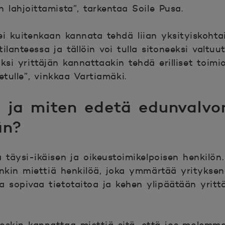
n lahjoittamista”, tarkentaa Soile Pusa.
i kuitenkaan kannata tehdä liian yksityiskohtais
nteessa ja tällöin voi tulla sitoneeksi valtuute
si yrittäjän kannattaakin tehdä erilliset toimio
etulle”, vinkkaa Vartiamäki.
a ja miten edetä edunvalvo
än?
 täysi-ikäisen ja oikeustoimikelpoisen henkilön
nkin miettiä henkilöä, joka ymmärtää yrityksen 
 sopivaa tietotaitoa ja kehen ylipäätään yrittäj