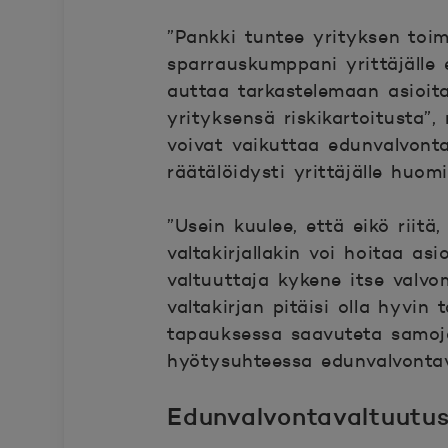
”Pankki tuntee yrityksen toim
sparrauskumppani yrittäjälle 
auttaa tarkastelemaan asioita
yrityksensä riskikartoitusta”,
voivat vaikuttaa edunvalvonta
räätälöidysti yrittäjälle huo
”Usein kuulee, että eikö riitä,
valtakirjallakin voi hoitaa asi
valtuuttaja kykene itse valv
valtakirjan pitäisi olla hyvin 
tapauksessa saavuteta samoja
hyötysuhteessa edunvalvontav
Edunvalvontavaltuutus 