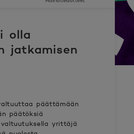
Häiriötiedotteet
 olla
an jatkamisen
n valtuuttaa päättämään
ään päätöksiä
altuutuksella yrittäjä
sä puolesta.