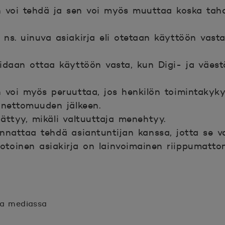
 voi tehdä ja sen voi myös muuttaa koska taha
 ns. uinuva asiakirja eli otetaan käyttöön vast
a
daan ottaa käyttöön vasta, kun Digi- ja väestö
 voi myös peruuttaa, jos henkilön toimintakyk
nnettomuuden jälkeen.
ättyy, mikäli valtuuttaja menehtyy.
nnattaa tehdä asiantuntijan kanssa, jotta se va
otoinen asiakirja on lainvoimainen riippumatto
sa mediassa
n.
unaan.