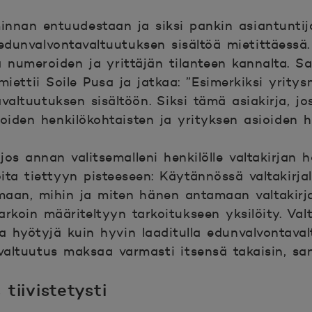
innan entuudestaan ja siksi pankin asiantuntij
edunvalvontavaltuutuksen sisältöä mietittäessä.
 numeroiden ja yrittäjän tilanteen kannalta. Sa
 miettii Soile Pusa ja jatkaa: ”Esimerkiksi yrit
valtuutuksen sisältöön. Siksi tämä asiakirja, j
mioiden henkilökohtaisten ja yrityksen asioiden
 jos annan valitsemalleni henkilölle valtakirjan h
oita tiettyyn pisteeseen: Käytännössä valtakirjall
omaan, mihin ja miten hänen antamaan valtakirja
tarkoin määriteltyyn tarkoitukseen yksilöity. Val
 hyötyjä kuin hyvin laaditulla edunvalvontavalt
altuutus maksaa varmasti itsensä takaisin, sa
tiivistetysti