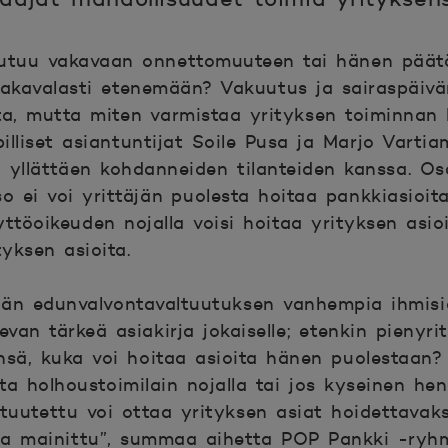
 joutuu vakavaan onnettomuuteen tai hänen pää
lakavalasti etenemään? Vakuutus ja sairaspäivä
ta, mutta miten varmistaa yrityksen toiminnan 
lliset asiantuntijat Soile Pusa ja Marjo Varti
iä yllättäen kohdanneiden tilanteiden kanssa. Osa
so ei voi yrittäjän puolesta hoitaa pankkiasioita 
äyttöoikeuden nojalla voisi hoitaa yrityksen asioi
tyksen asioita.
sään edunvalvontavaltuutuksen vanhempia ihmisi
evan tärkeä asiakirja jokaiselle; etenkin pienyritt
ä, kuka voi hoitaa asioita hänen puolestaan? 
ita holhoustoimilain nojalla tai jos kyseinen he
tuutettu voi ottaa yrityksen asiat hoidettavakse
sa mainittu”, summaa aihetta
POP Pankki -ryh