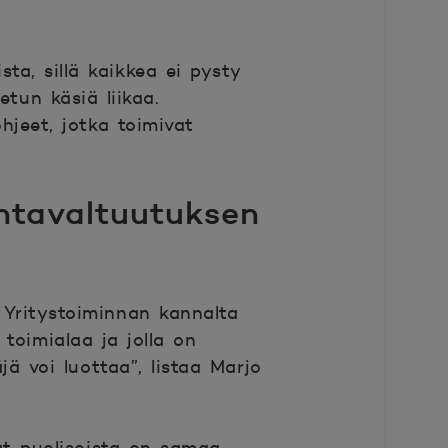
ta, sillä kaikkea ei pysty
tun käsiä liikaa.
hjeet, jotka toimivat
ntavaltuutuksen
. Yritystoiminnan kannalta
toimialaa ja jolla on
ä voi luottaa”, listaa Marjo