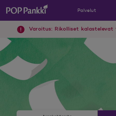
Palvelut
POP Pankki, etusivulle
Varoitus: Rikolliset kalastelevat 
Uutishuoneen valikko