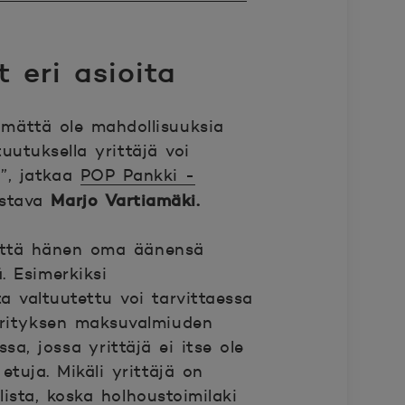
t eri asioita
tämättä ole mahdollisuuksia
uutuksella yrittäjä voi
”, jatkaa
POP Pankki -
Marjo Vartiamäki.
dustava
, että hänen oma äänensä
. Esimerkiksi
a valtuutettu voi tarvittaessa
 yrityksen maksuvalmiuden
a, jossa yrittäjä ei itse ole
tuja. Mikäli yrittäjä on
ista, koska holhoustoimilaki