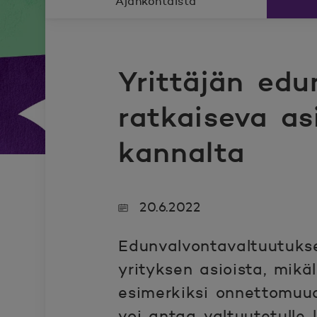
Ajankohtaista
Yrittäjän edu
ratkaiseva as
kannalta
20.6.2022
Edunvalvontavaltuutukse
yrityksen asioista, mikä
esimerkiksi onnettomuud
voi antaa valtuutetulle 