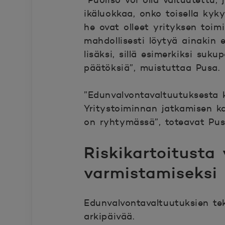
”Puoliso voi olla valtuutettu
ikäluokkaa, onko toisella kyk
he ovat olleet yrityksen toi
mahdollisesti löytyä ainakin 
lisäksi, sillä esimerkiksi suk
päätöksiä”, muistuttaa Pusa.
”Edunvalvontavaltuutuksesta k
Yritystoiminnan jatkamisen ka
on ryhtymässä”, toteavat Pus
Riskikartoitusta
varmistamiseksi
Edunvalvontavaltuutuksien te
arkipäivää.