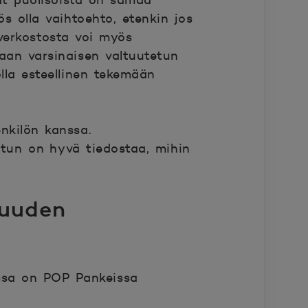
mat puolisoista on samaa
s olla vaihtoehto, etenkin jos
verkostosta voi myös
taan varsinaisen valtuutetun
olla esteellinen tekemään
nkilön kanssa.
etun on hyvä tiedostaa, mihin
vuuden
issa on POP Pankeissa