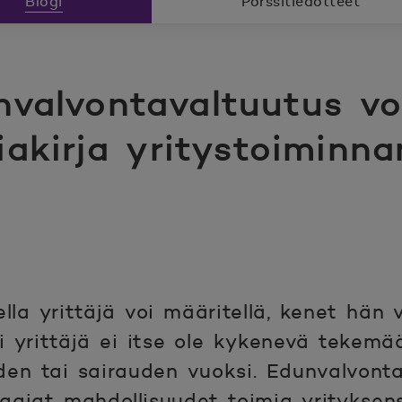
Blogi
Pörssitiedotteet
nvalvontavaltuutus voi
iakirja yritystoiminn
lla yrittäjä voi määritellä, kenet hä
li yrittäjä ei itse ole kykenevä tekem
en tai sairauden vuoksi. Edunvalvontav
laajat mahdollisuudet toimia yrityksen