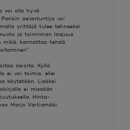
a voi olla hyvä
 Pankin asiantuntija voi
malla yrittäjä tulee tehneeksi
ysmuoto ja toiminnan laajuus
os mikä, kannattaa tehdä
 hoitaminen”.
oitaa asioita. Kyllä
a ei voi toimia, ellei
a käytetään. Lisäksi
takirjalla ei missään
uutuksella. Hinta-
noo Marjo Vartiamäki.