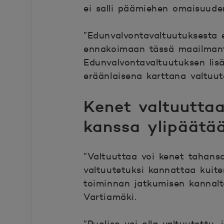
ei salli päämiehen omaisuude
”Edunvalvontavaltuutuksesta e
ennakoimaan tässä maailmantila
Edunvalvontavaltuutuksen lisäk
eräänlaisena karttana valtuut
Kenet valtuutta
kanssa ylipäätä
”Valtuuttaa voi kenet tahansa
valtuutetuksi kannattaa kuite
toiminnan jatkumisen kannalta
Vartiamäki.