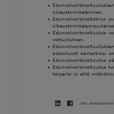
Edunvalvontavaltuutuksen
oikeustoimikelpoinen.
Edunvalvontavaltakirja on
oikeustoimikelpoisuutens
Edunvalvontavaltuutus voi
valtuutuksen.
Edunvalvontavaltuutuksen
palautuvat esimerkiksi o
Edunvalvontavaltuutus pä
Edunvalvontavaltuutus ka
tarpeita ja että määrämu
Jaa sosiaalises
Twitter
Avautuu uuteen ikkunaan.
Linkedin
Avautuu uuteen ikkunaa
Facebook
Avautuu uuteen ikk