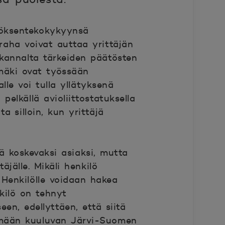
töksentekokykyynsä
raha voivat auttaa yrittäjän
kannalta tärkeiden päätösten
amäki ovat työssään
lle voi tulla yllätyksenä
pelkällä avioliittostatuksella
ta silloin, kun yrittäjä
ä koskevaksi asiaksi, mutta
äjälle. Mikäli henkilö
Henkilölle voidaan hakea
nkilö on tehnyt
en, edellyttäen, että siitä
mään kuuluvan Järvi-Suomen