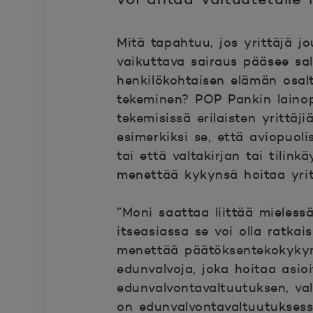
Mitä tapahtuu, jos yrittäjä
vaikuttava sairaus pääsee sa
henkilökohtaisen elämän osal
tekeminen? POP Pankin lainopi
tekemisissä erilaisten yrittäj
esimerkiksi se, että aviopuoli
tai että valtakirjan tai tilink
menettää kykynsä hoitaa yri
”Moni saattaa liittää mieles
itseasiassa se voi olla ratkais
menettää päätöksentekokykyns
edunvalvoja, joka hoitaa asio
edunvalvontavaltuutuksen, val
on edunvalvontavaltuutukses