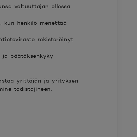
nsa valtuuttajan ollessa
a, kun henkilö menettää
tietovirasto rekisteröinyt
y ja päätöksenkyky
staa yrittäjän ja yrityksen
mine todistajineen.