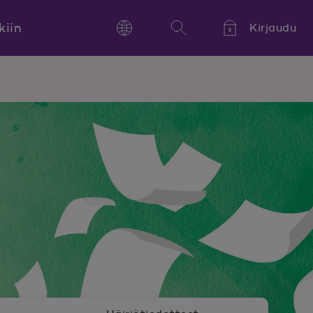
kiin
Kirjaudu
Language
Hae
Kieli,
Språk,
Language