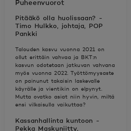
Puheenvuorot
Pitääkö olla huolissaan? ​-
Timo Hulkko, johtaja, POP
Pankki
Talouden kasvu vuonna 2021 on
ollut erittäin vahvaa ja BKT:n
kasvun odotetaan jatkuvan vahvana
myös vuonna 2022. Työttömyysaste
on painunut takaisin laskevalle
käyrälle ja vientikin on elpynyt.
Mutta ovatko asiat niin hyvin, miltä
ensi vilkaisulla vaikuttaa? ​
Kassanhallinta kuntoon ​-
Pekka Maskuniitty,