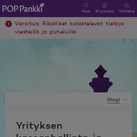
Hae
Kirjaudu
Valikko
POP Pankki, etusivulle
Varoitus: Rikolliset kalastelevat tietoja
viesteillä ja puheluilla
Uutishuoneen valikko
Blogi
Yrityksen