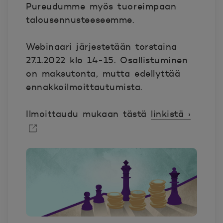
Pureudumme myös tuoreimpaan
talousennusteeseemme. ​
Webinaari järjestetään torstaina
27.1.2022 klo 14-15. Osallistuminen
on maksutonta, mutta edellyttää
ennakkoilmoittautumista.
Ilmoittaudu mukaan tästä
linkistä ›
Avautuu uuteen ikkunaan.