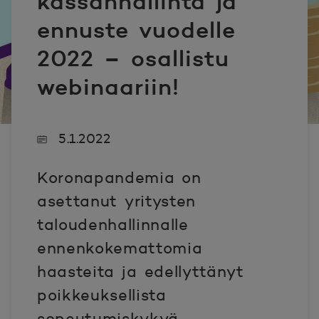
kassanhallinta ja
ennuste vuodelle
2022 – osallistu
webinaariin!
5.1.2022
Koronapandemia on
asettanut yritysten
taloudenhallinnalle
ennenkokemattomia
haasteita ja edellyttänyt
poikkeuksellista
sopeutumiskykyä.