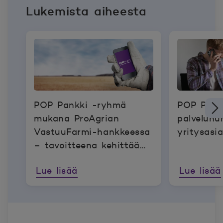
Lukemista aiheesta
POP Pankki -ryhmä
POP Pank
mukana ProAgrian
palvelunu
VastuuFarmi-hankkeessa
yritysasi
– tavoitteena kehittää
maatilojen
Lue lisää
Lue lisää
vastuullisuusraportointia