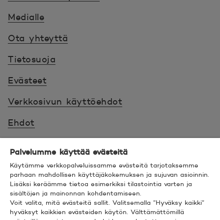
Medialle
Ota yhteyttä
Tietosuoja
Evästeet
Verkkosivun käyttöehdot
Ehdot
Turvallinen asiointi
Palvelumme käyttää evästeitä
Saavutettavuus
Käytämme verkkopalveluissamme evästeitä tarjotaksemme
parhaan mahdollisen käyttäjäkokemuksen ja sujuvan asioinnin.
Lisäksi keräämme tietoa esimerkiksi tilastointia varten ja
Hyödyllistä tietää
sisältöjen ja mainonnan kohdentamiseen.
Voit valita, mitä evästeitä sallit. Valitsemalla ”Hyväksy kaikki”
© 2026 POP Pankki,
Hevosenkenkä 3, 02600
hyväksyt kaikkien evästeiden käytön. Välttämättömillä