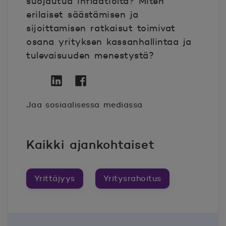
suojautua inflaatiolta? Miten
erilaiset säästämisen ja
sijoittamisen ratkaisut toimivat
osana yrityksen kassanhallintaa ja
tulevaisuuden menestystä?
Twitter
Avautuu uuteen ikkunaan.
Linkedin
Avautuu uuteen ikkunaan.
Facebook
Avautuu uuteen ikkunaan.
Jaa sosiaalisessa mediassa
Kaikki ajankohtaiset
Yrittäjyys
Yritysrahoitus