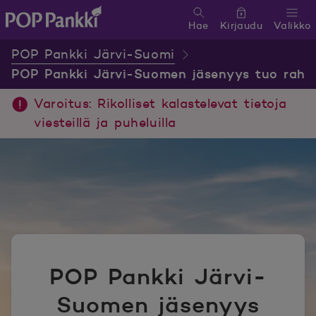
Hae
Kirjaudu
Valikko
POP Pankki, etusivulle
POP Pankki Järvi-Suomi
POP Pankki Järvi-Suomen jäsenyys tuo rahan
Varoitus: Rikolliset kalastelevat tietoja
viesteillä ja puheluilla
POP Pankki Järvi-
Suomen jäsenyys