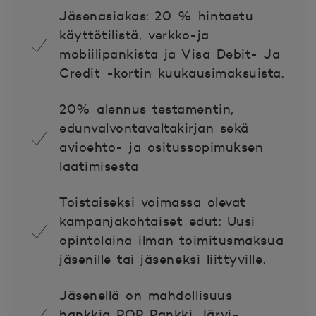
Jäsenasiakas: 20 % hintaetu
käyttötilistä, verkko-ja
mobiilipankista ja Visa Debit- Ja
Credit -kortin kuukausimaksuista.
20% alennus t
estamentin,
edunvalvontavaltakirjan sekä
avioehto- ja ositussopimuksen
laatimisesta
Toistaiseksi voimassa olevat
kampanjakohtaiset edut: Uusi
opintolaina ilman toimitusmaksua
jäsenille tai jäseneksi liittyville.
Jäsenellä on mahdollisuus
hankkia POP Pankki Järvi-