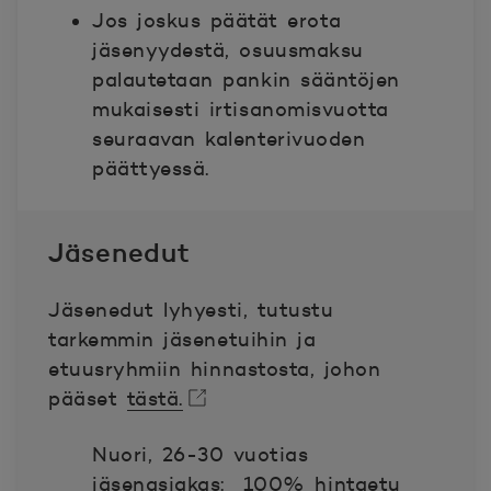
Jos joskus päätät erota
jäsenyydestä, osuusmaksu
palautetaan pankin sääntöjen
mukaisesti irtisanomisvuotta
seuraavan kalenterivuoden
päättyessä.
Jäsenedut
Jäsenedut lyhyesti, tutustu
tarkemmin jäsenetuihin ja
etuusryhmiin hinnastosta, johon
pääset
tästä.
Avautuu uuteen ikkunaan.
Nuori, 26-30 vuotias
jäsenasiakas: 100% hintaetu