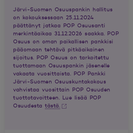
Järvi-Suomen Osuuspankin hallitus
on kokouksessaan 25.11.2024
päättänyt jatkaa POP Osuusanti
merkintäaikaa 31.12.2026 saakka.
POP
Osuus on oman paikallisen pankkisi
pääomaan tehtävä pitkäaikainen
sijoitus. POP Osuus on tarkoitettu
tuottamaan Osuuspankin jäsenelle
vakaata vuosittaista. POP Pankki
Järvi-Suomen Osuuskuntakokous
vahvistaa vuosittain POP Osuuden
tuottotavoitteen. Lue lisää POP
Osuudesta
tästä.
Avautuu uuteen ikkunaan.