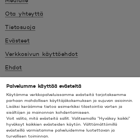
Medialle
Ota yhteyttä
Tietosuoja
Evästeet
Verkkosivun käyttöehdot
Ehdot
Turvallinen asiointi
Palvelumme käyttää evästeitä
Saavutettavuus
Käytämme verkkopalveluissamme evästeitä tarjotaksemme
parhaan mahdollisen käyttäjäkokemuksen ja sujuvan asioinnin.
Lisäksi keräämme tietoa esimerkiksi tilastointia varten ja
Hyödyllistä tietää
sisältöjen ja mainonnan kohdentamiseen.
Voit valita, mitä evästeitä sallit. Valitsemalla ”Hyväksy kaikki”
© 2026 POP Pankki,
Hevosenkenkä 3, 02600
hyväksyt kaikkien evästeiden käytön. Välttämättömillä
evästeillä varmistamme palveluidemme luotettavan ja
ESPOO
turvallisen toiminnan.