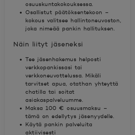
osuuskuntakokouksessa.
Osallistut päätöksentekoon –
kokous valitsee hallintoneuvoston,
joka nimeää pankin hallituksen.
Näin liityt jäseneksi
Tee jäsenhakemus helposti
verkkopankissasi tai
verkkoneuvottelussa. Mikäli
tarvitset apua, otathan yhteyttä
chatilla tai soitat
asiakaspalveluumme.
Maksa 100 € osuusmaksu –
tämä on edellytys jäsenyydelle.
Käytä pankin palveluita
aktiivisesti