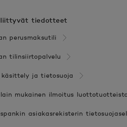
iittyvät tiedotteet
an perusmaksutili
n tilinsiirtopalvelu
 käsittely ja tietosuoja
lain mukainen ilmoitus luottotuotteist
pankin asiakasrekisterin tietosuojase