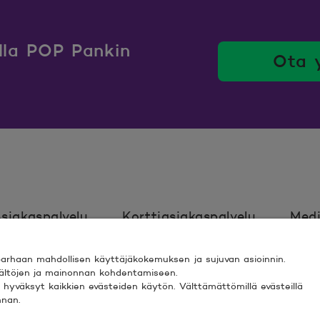
ulla POP Pankin
Ota 
siakaspalvelu
Korttiasiakaspalvelu
Medi
rhaan mahdollisen käyttäjäkokemuksen ja sujuvan asioinnin.
Ehdot
Turvallinen asiointi
Saavutett
isältöjen ja mainonnan kohdentamiseen.
ki” hyväksyt kaikkien evästeiden käytön. Välttämättömillä evästeillä
nnan.
 ESPOO