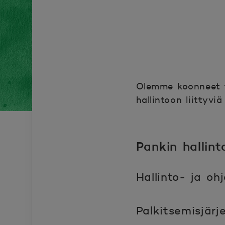
Olemme koonneet tä
hallintoon liittyvi
Pankin hallint
Hallinto- ja oh
Palkitsemisjärj