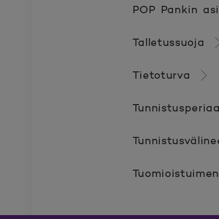
POP Pankin as
Talletussuoja
Tietoturva
Tunnistusperia
Tunnistusväline
Tuomioistuimen