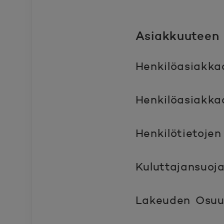
Asiakkuuteen l
Henkilöasiakka
Henkilöasiakkaa
Henkilötietojen
Kuluttajansuoja
Lakeuden Osuus