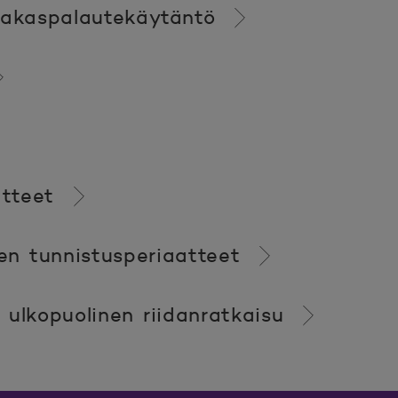
iakaspalautekäytäntö
atteet
en tunnistusperiaatteet
 ulkopuolinen riidanratkaisu