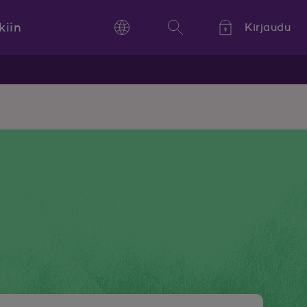
kiin
Kirjaudu
Language
Hae
Kieli,
Språk,
Language