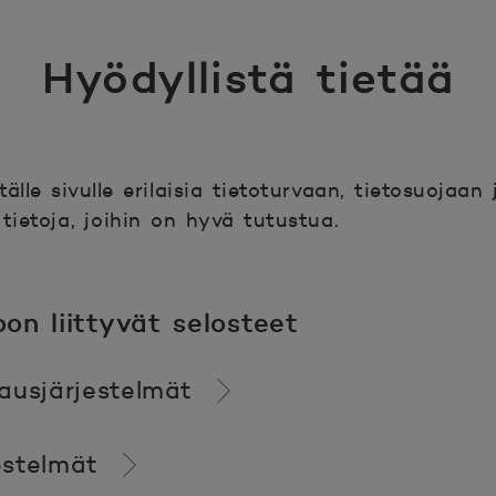
Hyödyllistä tietää
lle sivulle erilaisia tietoturvaan, tietosuojaan
ä tietoja, joihin on hyvä tutustua.
oon liittyvät selosteet
jausjärjestelmät
estelmät