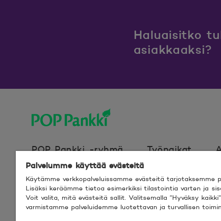
Haluaisitko t
asiakkaaksi?
POP Pankki, etusivulle
POP Pankki -ryhmä
Työpaikat
A
Palvelumme käyttää evästeitä
Käytämme verkkopalveluissamme evästeitä tarjotaksemme pa
Evästeet
Verkkosivun käyttöehdot
Lisäksi keräämme tietoa esimerkiksi tilastointia varten ja s
Voit valita, mitä evästeitä sallit. Valitsemalla ”Hyväksy kaik
varmistamme palveluidemme luotettavan ja turvallisen toimi
© 2026 POP Pankki,
Hevosenkenkä 3, 02600