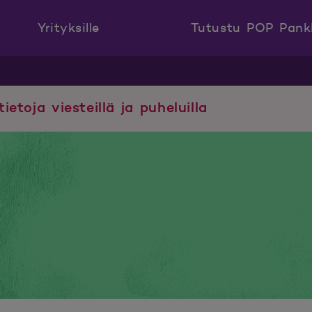
Yrityksille
Tutustu POP Pank
tietoja viesteillä ja puheluilla