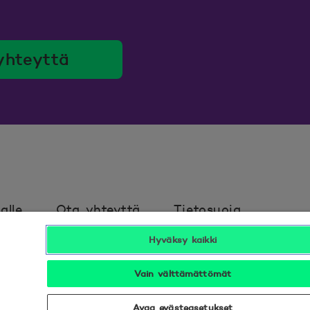
yhteyttä
alle
Ota yhteyttä
Tietosuoja
Hyväksy kaikki
avuus
Hyödyllistä tietää
Vain välttämättömät
Seuraa meitä sosiaalisessa mediassa
Avaa evästeasetukset