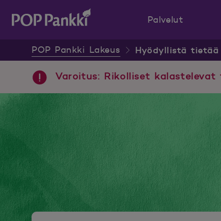
Palvelut
POP Pankki, etusivulle
POP Pankki Lakeus
Hyödyllistä tietää
Varoitus: Rikolliset kalastelevat 