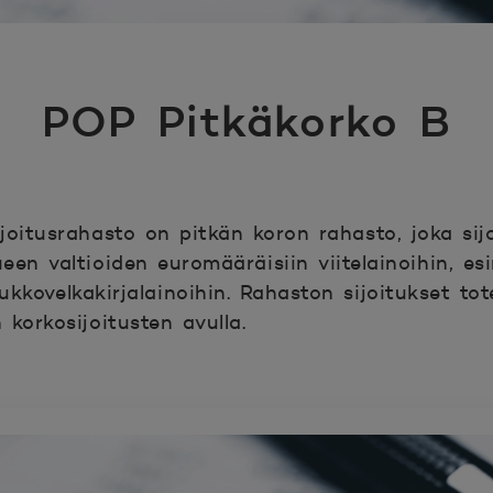
POP Pitkäkorko B
joitusrahasto on pitkän koron rahasto, joka sij
en valtioiden euromääräisiin viitelainoihin, esi
oukkovelkakirjalainoihin. Rahaston sijoitukset to
korkosijoitusten avulla.