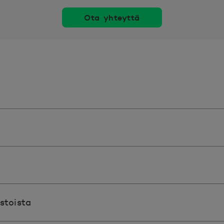
Ota yhteyttä
7
82
5
48
3
94
89
stoista
94