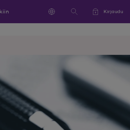
kiin
Kirjaudu
Language
Hae
Kieli,
Språk,
Language