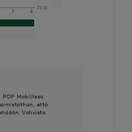
73.15
7
8
 POP Mobiilissa.
Varmistathan, että
 tehdään. Vahvista