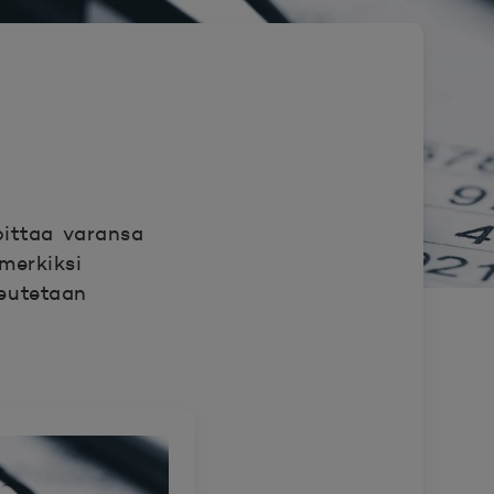
oittaa varansa
merkiksi
teutetaan