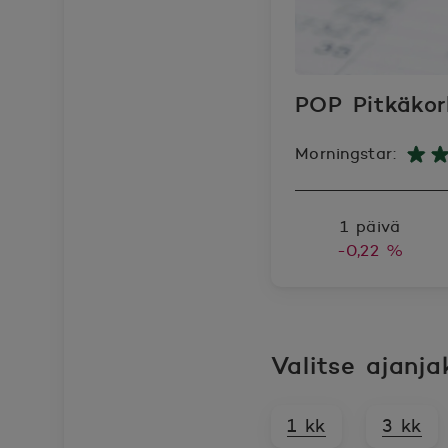
POP Pitkäkor
Morningstar:
1 päivä
-0,22 %
Valitse ajanja
1 kk
3 kk