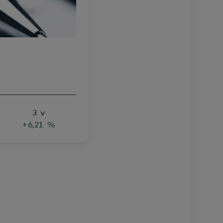
3 v
+6,21 %