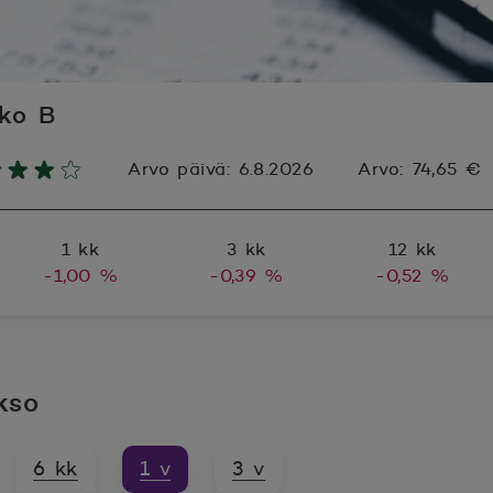
ko B
Arvo päivä:
6.8.2026
Arvo:
74,65 €
1 kk
3 kk
12 kk
-1,00 %
-0,39 %
-0,52 %
kso
6 kk
1 v
3 v