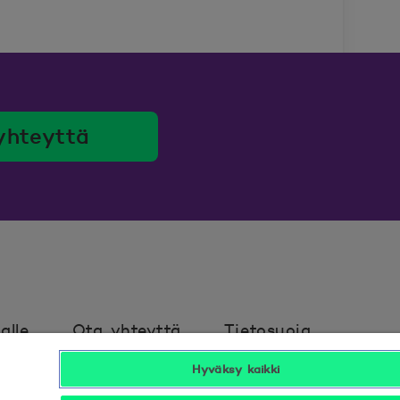
yhteyttä
alle
Ota yhteyttä
Tietosuoja
Hyväksy kaikki
avuus
Hyödyllistä tietää