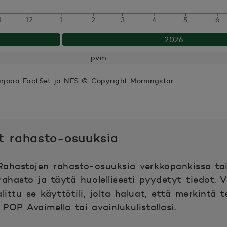
2
1
12
1
2
3
4
5
6
2026
7
pvm
09
arjoaa FactSet ja NFS © Copyright Morningstar.
08
2
t rahasto-osuuksia
4
ahastojen rahasto-osuuksia verkkopankissa tai
rahasto ja täytä huolellisesti pyydetyt tiedot. 
valittu se käyttötili, jolta haluat, että merkintä
POP Avaimella tai avainlukulistallasi.
38